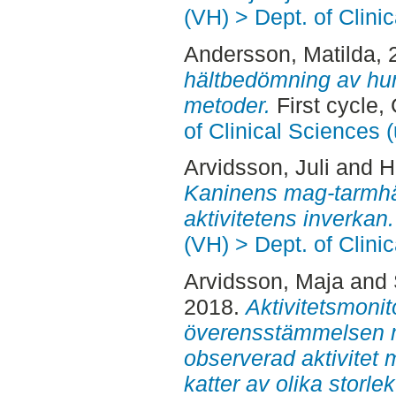
(VH) > Dept. of Clini
Andersson, Matilda
,
hältbedömning av hun
metoder.
First cycle,
of Clinical Sciences 
Arvidsson, Juli
and
H
Kaninens mag-tarmhä
aktivitetens inverkan.
(VH) > Dept. of Clini
Arvidsson, Maja
and
2018.
Aktivitetsmonito
överensstämmelsen m
observerad aktivitet 
katter av olika storlek