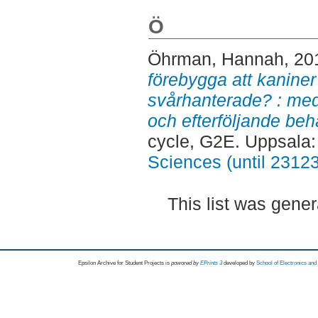
Ö
Öhrman, Hannah
, 20
förebygga att kaniner
svårhanterade? : med
och efterföljande be
cycle, G2E. Uppsala
Sciences (until 2312
This list was gene
Epsilon Archive for Student Projects is
powored by
EPrints 3
developed by
School of Electronics an