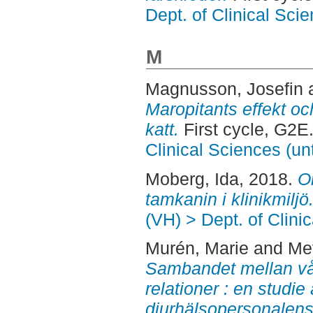
Dept. of Clinical Sci
M
Magnusson, Josefin
Maropitants effekt 
katt.
First cycle, G2E
Clinical Sciences (un
Moberg, Ida
, 2018.
O
tamkanin i klinikmiljö
(VH) > Dept. of Clini
Murén, Marie
and
Me
Sambandet mellan vål
relationer : en studie
djurhälsopersonalens 