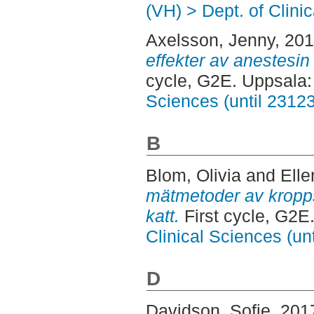
(VH) > Dept. of Clini
Axelsson, Jenny
, 20
effekter av anestesin
cycle, G2E. Uppsala
Sciences (until 2312
B
Blom, Olivia
and
Elle
mätmetoder av kropp
katt.
First cycle, G2E
Clinical Sciences (un
D
Davidson, Sofie
, 201