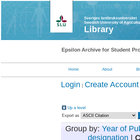
Sveriges lantbruksuniversitet
Swedish University of Agricult
Library
Epsilon Archive for Student Pro
Home
About
B
Login
Create Account
Up a level
Export as
Group by:
Year of Pu
designation
|
C