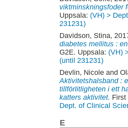
viktminskningsfoder f
Uppsala:
(VH) > Dept.
231231)
Davidson, Stina
, 201
diabetes mellitus : e
G2E. Uppsala:
(VH) >
(until 231231)
Devlin, Nicole
and
Ol
Aktivitetshalsband : e
tillförlitligheten i et
katters aktivitet.
First
Dept. of Clinical Sci
E