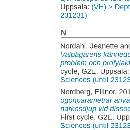
Uppsala:
(VH) > Dept.
231231)
N
Nordahl, Jeanette
an
Valpägarens kännedo
problem och profylak
cycle, G2E. Uppsala
Sciences (until 2312
Nordberg, Ellinor
, 20
ögonparametrar anvä
narkosdjup vid dissoc
First cycle, G2E. Up
Sciences (until 2312