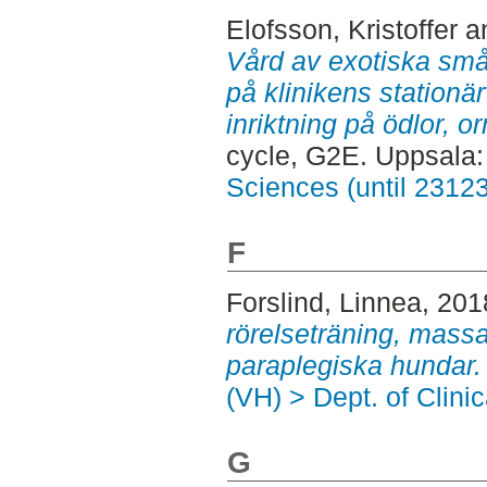
Elofsson, Kristoffer
a
Vård av exotiska små
på klinikens station
inriktning på ödlor, 
cycle, G2E. Uppsala
Sciences (until 2312
F
Forslind, Linnea
, 201
rörelseträning, mass
paraplegiska hundar.
(VH) > Dept. of Clini
G