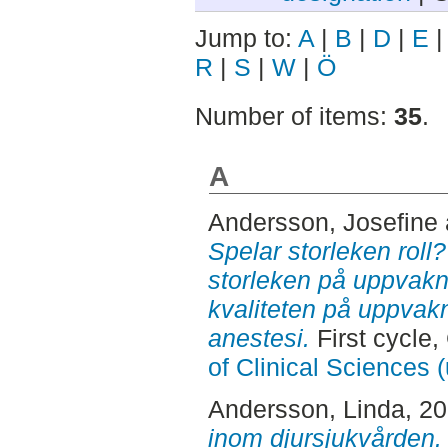
Jump to:
A
|
B
|
D
|
E
R
|
S
|
W
|
Ö
Number of items:
35
.
A
Andersson, Josefine
Spelar storleken roll
storleken på uppvak
kvaliteten på uppvakn
anestesi.
First cycle
of Clinical Sciences 
Andersson, Linda
, 2
inom djursjukvården.