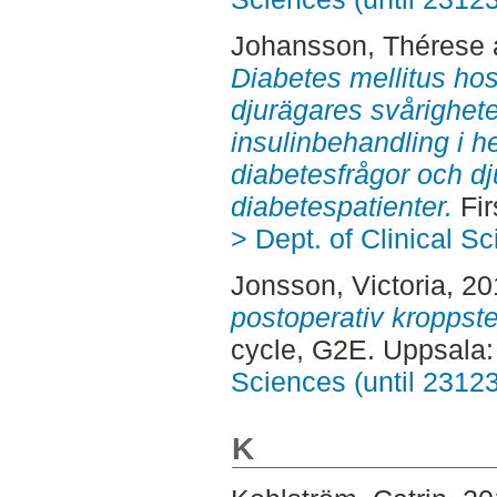
Johansson, Thérese
Diabetes mellitus hos
djurägares svårighet
insulinbehandling i 
diabetesfrågor och dj
diabetespatienter.
Fir
> Dept. of Clinical S
Jonsson, Victoria
, 2
postoperativ kroppst
cycle, G2E. Uppsala
Sciences (until 2312
K