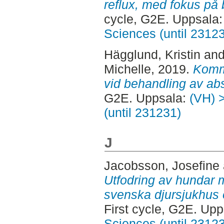
reflux, med fokus på 
cycle, G2E. Uppsala
Sciences (until 2312
Hägglund, Kristin
an
Michelle
, 2019.
Komm
vid behandling av ab
G2E. Uppsala:
(VH) >
(until 231231)
J
Jacobsson, Josefine
Utfodring av hundar m
svenska djursjukhus o
First cycle, G2E. Up
Sciences (until 2312