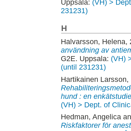
Uppsala:
(VH) > Dept.
231231)
H
Halvarsson, Helena
,
användning av antieme
G2E. Uppsala:
(VH) >
(until 231231)
Hartikainen Larsson,
Rehabiliteringsmetode
hund : en enkätstudie
(VH) > Dept. of Clini
Hedman, Angelica
a
Riskfaktorer för anes