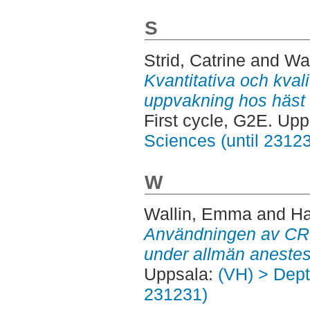
S
Strid, Catrine
and
Wal
Kvantitativa och kval
uppvakning hos häst e
First cycle, G2E. Up
Sciences (until 2312
W
Wallin, Emma
and
Ha
Användningen av CRI
under allmän anestes
Uppsala:
(VH) > Dept.
231231)