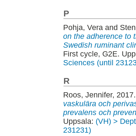
P
Pohja, Vera
and
Sten
on the adherence to th
Swedish ruminant clin
First cycle, G2E. Up
Sciences (until 2312
R
Roos, Jennifer
, 2017
vaskulära och periva
prevalens och preven
Uppsala:
(VH) > Dept.
231231)