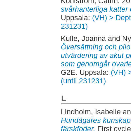
Kohlström, Catrin
, 2
svårhanterliga katter
Uppsala:
(VH) > Dept.
231231)
Kulle, Joanna
and
Ny
Översättning och pil
utvärdering av akut p
som genomgår ovarie
G2E. Uppsala:
(VH) >
(until 231231)
L
Lindholm, Isabelle
a
Hundägares kunskaper 
färskfoder.
First cycl