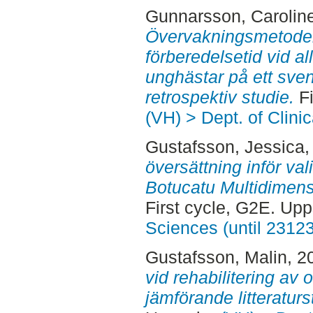
Gunnarsson, Carolin
Övervakningsmetoder
förberedelsetid vid a
unghästar på ett sven
retrospektiv studie.
Fi
(VH) > Dept. of Clini
Gustafsson, Jessica
,
översättning inför v
Botucatu Multidimens
First cycle, G2E. Up
Sciences (until 2312
Gustafsson, Malin
, 2
vid rehabilitering av 
jämförande litteraturs