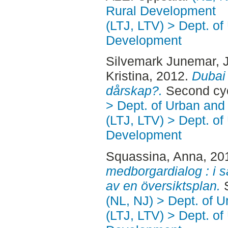
Rural Development
(LTJ, LTV) > Dept. of
Development
Silvemark Junemar, 
Kristina
, 2012.
Dubai 
dårskap?.
Second cyc
> Dept. of Urban an
(LTJ, LTV) > Dept. of
Development
Squassina, Anna
, 20
medborgardialog : i 
av en översiktsplan.
S
(NL, NJ) > Dept. of 
(LTJ, LTV) > Dept. of