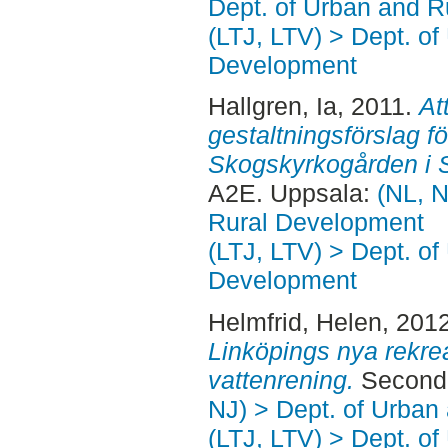
Dept. of Urban and 
(LTJ, LTV) > Dept. of
Development
Hallgren, Ia
, 2011.
At
gestaltningsförslag f
Skogskyrkogården i 
A2E. Uppsala:
(NL, N
Rural Development
(LTJ, LTV) > Dept. of
Development
Helmfrid, Helen
, 201
Linköpings nya rekr
vattenrening.
Second 
NJ) > Dept. of Urban
(LTJ, LTV) > Dept. of