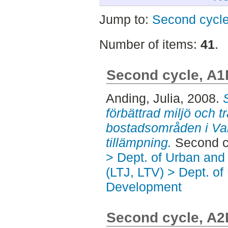
Jump to:
Second cycl
Number of items:
41
.
Second cycle, A1
Anding, Julia
, 2008.
förbättrad miljö och t
bostadsområden i Var
tillämpning.
Second c
> Dept. of Urban an
(LTJ, LTV) > Dept. of
Development
Second cycle, A2