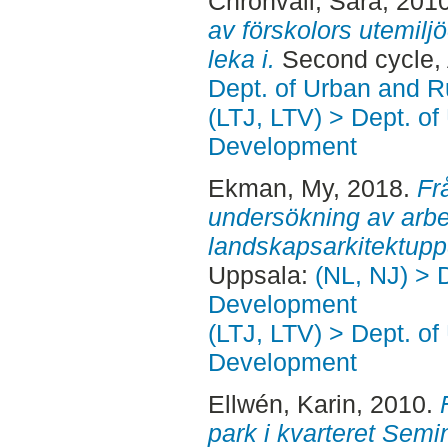
Chronvall, Sara
, 201
av förskolors utemiljö
leka i.
Second cycle,
Dept. of Urban and 
(LTJ, LTV) > Dept. of
Development
Ekman, My
, 2018.
Frå
undersökning av arbe
landskapsarkitektupp
Uppsala:
(NL, NJ) > 
Development
(LTJ, LTV) > Dept. of
Development
Ellwén, Karin
, 2010.
park i kvarteret Semi