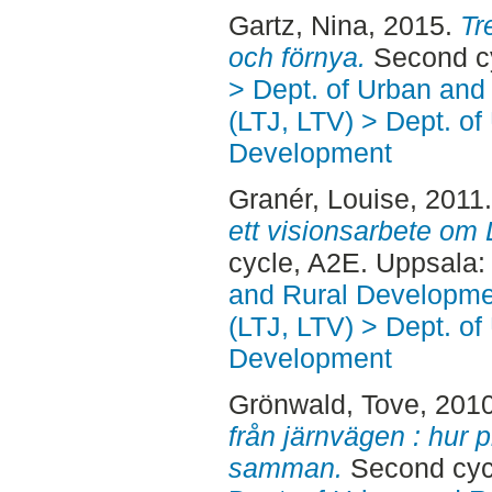
Gartz, Nina
, 2015.
Tr
och förnya.
Second cy
> Dept. of Urban an
(LTJ, LTV) > Dept. of
Development
Granér, Louise
, 2011
ett visionsarbete om 
cycle, A2E. Uppsala
and Rural Developme
(LTJ, LTV) > Dept. of
Development
Grönwald, Tove
, 201
från järnvägen : hur p
samman.
Second cyc