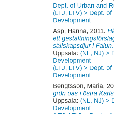
Dept. of Urban and 
(LTJ, LTV) > Dept. of
Development
Asp, Hanna
, 2011.
Hä
ett gestaltningsförsl
sällskapsdjur i Falun.
Uppsala:
(NL, NJ) > 
Development
(LTJ, LTV) > Dept. of
Development
Bengtsson, Maria
, 2
grön oas i östra Karls
Uppsala:
(NL, NJ) > 
Development