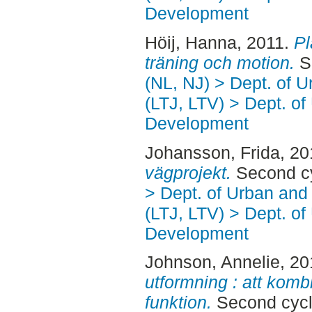
Development
Höij, Hanna
, 2011.
Pl
träning och motion.
Se
(NL, NJ) > Dept. of 
(LTJ, LTV) > Dept. of
Development
Johansson, Frida
, 2
vägprojekt.
Second cy
> Dept. of Urban an
(LTJ, LTV) > Dept. of
Development
Johnson, Annelie
, 2
utformning : att komb
funktion.
Second cycl