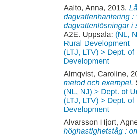
Aalto, Anna
, 2013.
Lå
dagvattenhantering : 
dagvattenlösningar i 
A2E. Uppsala:
(NL, N
Rural Development
(LTJ, LTV) > Dept. of
Development
Almqvist, Caroline
, 
metod och exempel.
(NL, NJ) > Dept. of 
(LTJ, LTV) > Dept. of
Development
Alvarsson Hjort, Agn
höghastighetståg : o