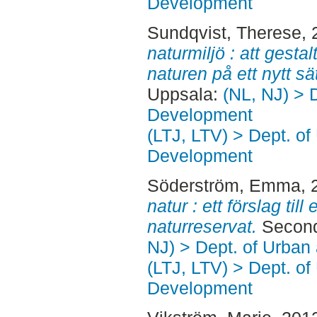
Development
Sundqvist, Therese
,
naturmiljö : att gesta
naturen på ett nytt sät
Uppsala:
(NL, NJ) > 
Development
(LTJ, LTV) > Dept. of
Development
Söderström, Emma
,
natur : ett förslag til
naturreservat.
Second
NJ) > Dept. of Urban
(LTJ, LTV) > Dept. of
Development