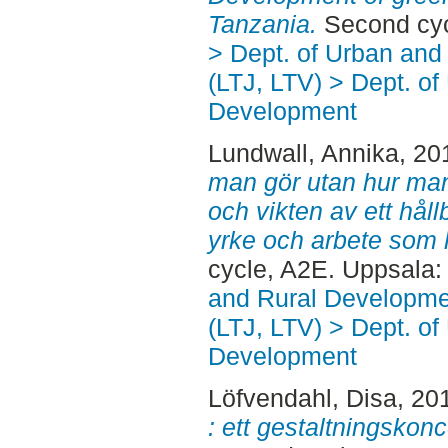
Tanzania.
Second cyc
> Dept. of Urban an
(LTJ, LTV) > Dept. of
Development
Lundwall, Annika
, 20
man gör utan hur man
och vikten av ett hållba
yrke och arbete som 
cycle, A2E. Uppsala
and Rural Developme
(LTJ, LTV) > Dept. of
Development
Löfvendahl, Disa
, 20
: ett gestaltningsko