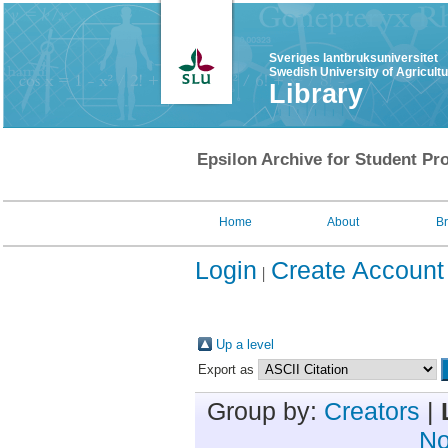
Sveriges lantbruksuniversitet
Swedish University of Agricult
Library
Epsilon Archive for Student Pro
Home
About
B
Login
Create Account
Up a level
Export as
Group by:
Creators
|
No