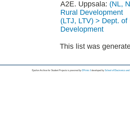
A2E. Uppsala:
(NL, N
Rural Development
(LTJ, LTV) > Dept. of
Development
This list was genera
Epsilon Archive for Student Projects is
powored by
EPrints 3
developed by
School of Electronics an