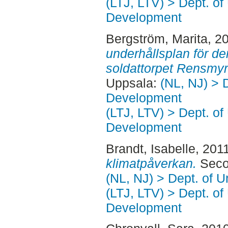
(LTJ, LTV) > Dept. of
Development
Bergström, Marita
, 2
underhållsplan för de
soldattorpet Rensmyr
Uppsala:
(NL, NJ) > 
Development
(LTJ, LTV) > Dept. of
Development
Brandt, Isabelle
, 201
klimatpåverkan.
Secon
(NL, NJ) > Dept. of 
(LTJ, LTV) > Dept. of
Development