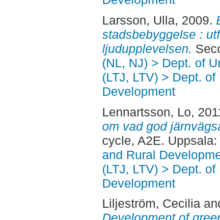
Larsson, Ulla
, 2009.
stadsbebyggelse : ut
ljudupplevelsen.
Seco
(NL, NJ) > Dept. of 
(LTJ, LTV) > Dept. of
Development
Lennartsson, Lo
, 201
om vad god järnvägsa
cycle, A2E. Uppsala
and Rural Developme
(LTJ, LTV) > Dept. of
Development
Liljeström, Cecilia
an
Development of gree