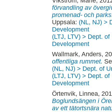
Vikström, Marie
, 201
förvandling av övergive
promenad- och parkst
Uppsala:
(NL, NJ) > 
Development
(LTJ, LTV) > Dept. of
Development
Wallmark, Anders
, 2
offentliga rummet.
Sec
(NL, NJ) > Dept. of 
(LTJ, LTV) > Dept. of
Development
Örtenvik, Linnea
, 20
Boglundsängen i Öreb
av ett tätortsnära nat