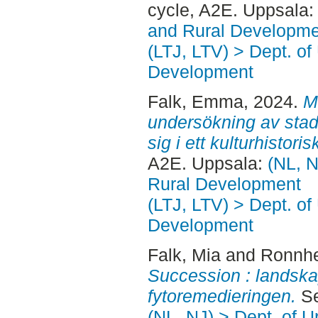
cycle, A2E. Uppsala
and Rural Developme
(LTJ, LTV) > Dept. of
Development
Falk, Emma
, 2024.
M
undersökning av stad
sig i ett kulturhistori
A2E. Uppsala:
(NL, N
Rural Development
(LTJ, LTV) > Dept. of
Development
Falk, Mia
and
Ronnhe
Succession : landska
fytoremedieringen.
Se
(NL, NJ) > Dept. of 