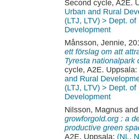
Second cycle, A2E. 
Urban and Rural Dev
(LTJ, LTV) > Dept. of
Development
Månsson, Jennie
, 20
ett förslag om att att
Tyresta nationalpark 
cycle, A2E. Uppsala
and Rural Developme
(LTJ, LTV) > Dept. of
Development
Nilsson, Magnus
an
growforgold.org : a d
productive green spac
A2E. Uppsala:
(NL, N