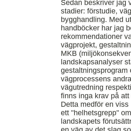
Sedan beskriver jag 
stadier: förstudie, v
bygghandling. Med u
handböcker har jag be
rekommendationer vad
vägprojekt, gestaltn
MKB (miljökonsekvens
landskapsanalyser sta
gestaltningsprogram 
vägprocessens andra 
vägutredning respekti
finns inga krav på at
Detta medför en viss 
ett "helhetsgrepp" o
landskapets förutsätt
en väg av det slag som