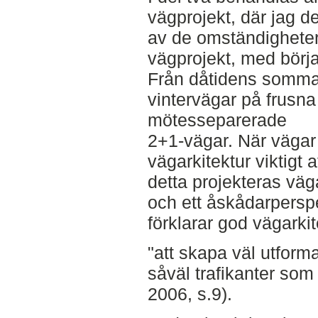
vägprojekt, där jag d
av de omständigheter 
vägprojekt, med börja
Från dåtidens somma
vintervägar på frusna 
mötesseparerade
2+1-vägar. När vägar
vägarkitektur viktigt a
detta projekteras väga
och ett åskådarpersp
förklarar god vägarki
"att skapa väl utforma
såväl trafikanter som
2006, s.9).