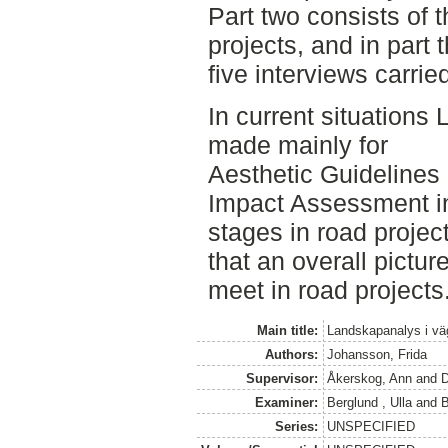
Part two consists of
projects, and in part
five interviews carrie
In current situations
made mainly for
Aesthetic Guidelines
Impact Assessment in
stages in road projec
that an overall pictur
meet in road projects
Main title:
Landskapanalys i vä
Authors:
Johansson, Frida
Supervisor:
Åkerskog, Ann
and
D
Examiner:
Berglund , Ulla
and
B
Series:
UNSPECIFIED