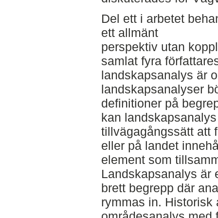
Del ett i arbetet beh
ett allmänt
perspektiv utan koppli
samlat fyra författar
landskapsanalys är o
landskapsanalyser bör
definitioner på begr
kan landskapsanalys 
tillvägagångssätt att 
eller på landet inneh
element som tillsam
Landskapsanalys är e
brett begrepp där ana
rymmas in. Historisk 
områdesanalys med f