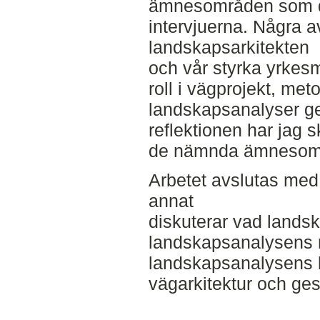
ämnesområden som d
intervjuerna. Några 
landskapsarkitekten
och vår styrka yrkes
roll i vägprojekt, meto
landskapsanalyser ge
reflektionen har jag s
de nämnda ämnesom
Arbetet avslutas med
annat
diskuterar vad lands
landskapsanalysens r
landskapsanalysens k
vägarkitektur och ge