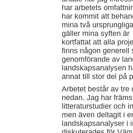
har arbetets omfattni
har kommit att beha
mina två ursprungliga
gäller mina syften är
kortfattat att alla proj
finns någon generell
genomförande av land
landskapsanalysen ha
annat till stor del på 
Arbetet består av tre
nedan. Jag har främs
litteraturstudier och i
men även deltagit i 
landskapsanalyser i i
diskuterades för Vägv