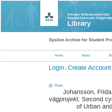
Sveriges lantbruksuniversitet
Swedish University of Agricult
Library
Epsilon Archive for Student Pro
Home
About
B
Login
Create Account
Share
Johansson, Frida
vägprojekt.
Second cyc
of Urban an