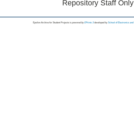
Repository Staff Onl
Epsilon Archive for Student Projects is
powored by
EPrints 3
developed by
School of Electronics an