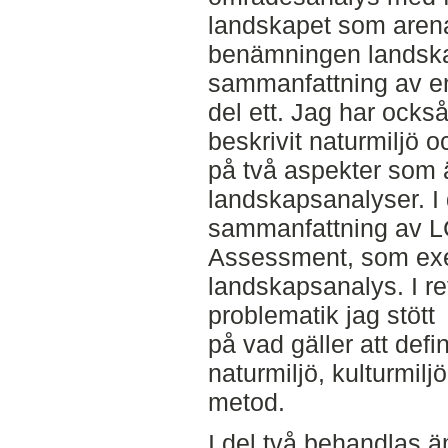
landskapet som arena
benämningen landsk
sammanfattning av en
del ett. Jag har ocks
beskrivit naturmiljö 
på två aspekter som ä
landskapsanalyser. I 
sammanfattning av L
Assessment, som exe
landskapsanalys. I re
problematik jag stött
på vad gäller att def
naturmiljö, kulturmil
metod.
I del två behandlas