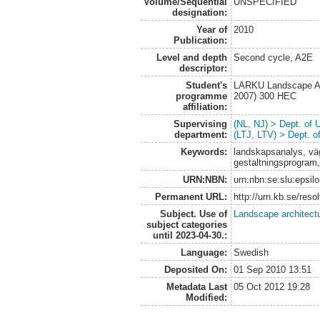
Volume/Sequential
UNSPECIFIED
designation:
Year of
2010
Publication:
Level and depth
Second cycle, A2E
descriptor:
Student's
LARKU Landscape Arc
programme
2007) 300 HEC
affiliation:
Supervising
(NL, NJ) > Dept. of
department:
(LTJ, LTV) > Dept. 
Keywords:
landskapsanalys, väg
gestaltningsprogra
URN:NBN:
urn:nbn:se:slu:epsil
Permanent URL:
http://urn.kb.se/res
Subject. Use of
Landscape architect
subject categories
until 2023-04-30.:
Language:
Swedish
Deposited On:
01 Sep 2010 13:51
Metadata Last
05 Oct 2012 19:28
Modified: