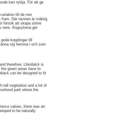
ende kan nyttja. För att ge
ariation till de mer
s fram. Där ravinen är mäktig
ör försök att skapa större
ls nere. Ängsytorna ger
oda kopplingar till
a känna sig hemma i och som
and therefore, Librobäck is
n the green areas have to
obäck can be designed to fit
 tall vegetation and a lot of
bourhood park where the
rience values, there was an
eloped to be naturally