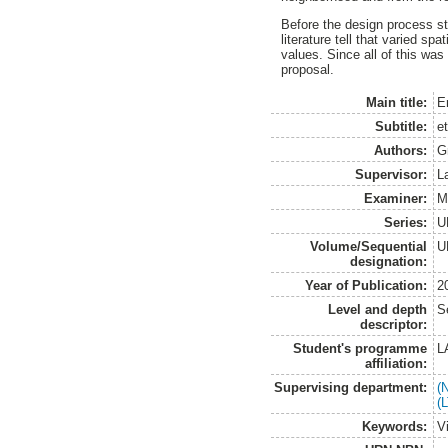
Before the design process sta
literature tell that varied s
values. Since all of this wa
proposal.
Main title:
En
Subtitle:
e
Authors:
G
Supervisor:
L
Examiner:
M
Series:
U
Volume/Sequential
U
designation:
Year of Publication:
2
Level and depth
S
descriptor:
Student's programme
L
affiliation:
Supervising department:
(
(
Keywords:
V