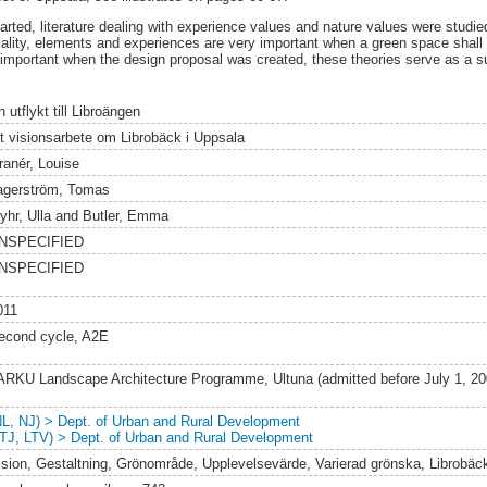
rted, literature dealing with experience values and nature values were studied
patiality, elements and experiences are very important when a green space shal
s important when the design proposal was created, these theories serve as a s
 utflykt till Libroängen
tt visionsarbete om Librobäck i Uppsala
ranér, Louise
agerström, Tomas
yhr, Ulla
and
Butler, Emma
NSPECIFIED
NSPECIFIED
011
econd cycle, A2E
ARKU Landscape Architecture Programme, Ultuna (admitted before July 1, 2
NL, NJ) > Dept. of Urban and Rural Development
LTJ, LTV) > Dept. of Urban and Rural Development
ision, Gestaltning, Grönområde, Upplevelsevärde, Varierad grönska, Librobä