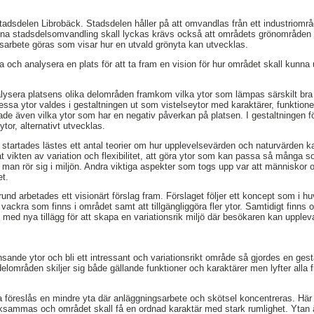
stadsdelen Librobäck. Stadsdelen håller på att omvandlas från ett industriområ
nna stadsdelsomvandling skall lyckas krävs också att områdets grönområden
ngsarbete göras som visar hur en utvald grönyta kan utvecklas.
ra och analysera en plats för att ta fram en vision för hur området skall kunna
ysera platsens olika delområden framkom vilka ytor som lämpas särskilt bra fö
essa ytor valdes i gestaltningen ut som vistelseytor med karaktärer, funktione
ade även vilka ytor som har en negativ påverkan på platsen. I gestaltningen fö
ytor, alternativt utvecklas.
startades lästes ett antal teorier om hur upplevelsevärden och naturvärden 
 vikten av variation och flexibilitet, att göra ytor som kan passa så många s
man rör sig i miljön. Andra viktiga aspekter som togs upp var att människor of
et.
nd arbetades ett visionärt förslag fram. Förslaget följer ett koncept som i hu
ckra som finns i området samt att tillgängliggöra fler ytor. Samtidigt finns o
s med nya tillägg för att skapa en variationsrik miljö där besökaren kan uppl
ande ytor och bli ett intressant och variationsrikt område så gjordes en gest
delområden skiljer sig både gällande funktioner och karaktärer men lyfter alla 
a föreslås en mindre yta där anläggningsarbete och skötsel koncentreras. Här s
mmas och området skall få en ordnad karaktär med stark rumlighet. Ytan är