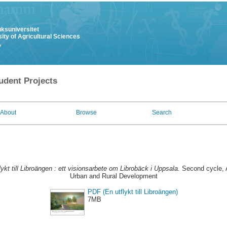
uksuniversitet
ity of Agricultural Sciences
y
udent Projects
About
Browse
Search
lykt till Libroängen : ett visionsarbete om Librobäck i Uppsala.
Second cycle, 
Urban and Rural Development
PDF (En utflykt till Libroängen)
7MB