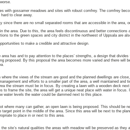
 worse.
ites with gossamer meadows and sites with robust comfrey. The comfrey bec
 hard to clear away.
ity since there are no small separated rooms that are accessible in the area, 
s in the area. Due to this, the area feels discontinuous and better connection
ctions to the green spaces and city district in the northwest of Uppsala are al
pportunities to make a credible and attractive design.
 area has and to pay attention to the places’ strengths, a design that divides 
being proposed. By this proposal the area becomes more varied and there will
ea.
m where the views of the stream are good and the planned dwellings are close, 
anagement and efforts to a smaller part of the area, a well maintained and ti
 area the stream must be in focus. By creating a lawn with a wooden deck next 
s to frame the site, the area will get a unique neat place with water in focus. I
w water levels the water could be dammed next to this place.
pot where many can gather, an open lawn is being proposed. This should be next
e target point in the middle of the area. Since this area will be next to the p
priate to place in or next to this area.
ht the site’s natural qualities the areas with meadow will be preserved as they a