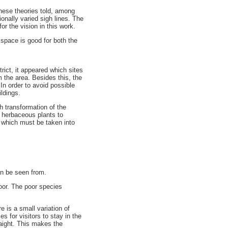
hese theories told, among
ionally varied sigh lines. The
or the vision in this work.
 space is good for both the
rict, it appeared which sites
 the area. Besides this, the
In order to avoid possible
ildings.
ch transformation of the
d herbaceous plants to
k which must be taken into
an be seen from.
oor. The poor species
 is a small variation of
s for visitors to stay in the
raight. This makes the