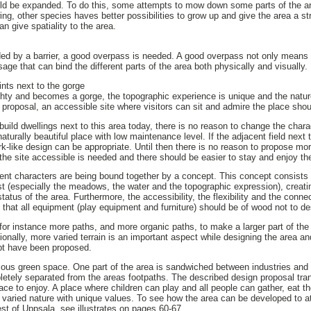
d be expanded. To do this, some attempts to mow down some parts of the a
g, other species haves better possibilities to grow up and give the area a s
 give spatiality to the area.
ded by a barrier, a good overpass is needed. A good overpass not only means
ge that can bind the different parts of the area both physically and visually.
ints next to the gorge
hty and becomes a gorge, the topographic experience is unique and the nature
n proposal, an accessible site where visitors can sit and admire the place sho
 build dwellings next to this area today, there is no reason to change the chara
naturally beautiful place with low maintenance level. If the adjacent field next t
rk-like design can be appropriate. Until then there is no reason to propose mo
he site accessible is needed and there should be easier to stay and enjoy th
erent characters are being bound together by a concept. This concept consists o
xist (especially the meadows, the water and the topographic expression), crea
tatus of the area. Furthermore, the accessibility, the flexibility and the conne
s that all equipment (play equipment and furniture) should be of wood not to de
s for instance more paths, and more organic paths, to make a larger part of th
tionally, more varied terrain is an important aspect while designing the area and
t have been proposed.
us green space. One part of the area is sandwiched between industries and t
pletely separated from the areas footpaths. The described design proposal tra
ce to enjoy. A place where children can play and all people can gather, eat th
 varied nature with unique values. To see how the area can be developed to at
st of Uppsala, see illustrates on pages 60-67.