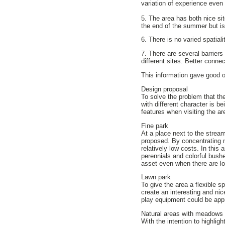
variation of experience even
5. The area has both nice s
the end of the summer but is
6. There is no varied spatial
7. There are several barrier
different sites. Better conne
This information gave good o
Design proposal
To solve the problem that the
with different character is 
features when visiting the ar
Fine park
At a place next to the strea
proposed. By concentrating m
relatively low costs. In this
perennials and colorful bushe
asset even when there are lo
Lawn park
To give the area a flexible s
create an interesting and nic
play equipment could be appro
Natural areas with meadows
With the intention to highlig