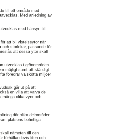
de till ett område med
 utvecklas. Med anledning av
 utvecklas med hänsyn till
r att bli vistelseytor när
r och storlekar, passande för
reslås att dessa ytor skall
kan utvecklas i grönområden.
om möjligt samt att ständigt
ta föredrar välskötta miljöer
vudsak går ut på att
ckså en vilja att varva de
eva många olika vyer och
altning där olika delområden
fram platsens befintliga
kall närheten till den
 förhållandevis liten och