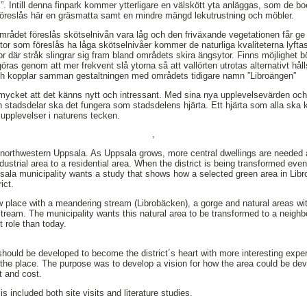
k”. Intill denna finpark kommer ytterligare en välskött yta anläggas, som de bo
 föreslås här en gräsmatta samt en mindre mängd lekutrustning och möbler.
mrådet föreslås skötselnivån vara låg och den friväxande vegetationen får ge v
or som föreslås ha låga skötselnivåer kommer de naturliga kvaliteterna lyfta
or där stråk slingrar sig fram bland områdets skira ängsytor. Finns möjlighet b
as genom att mer frekvent slå ytorna så att vallörten utrotas alternativt hål
ch kopplar samman gestaltningen med områdets tidigare namn ”Libroängen”
cket att det känns nytt och intressant. Med sina nya upplevelsevärden och g
 stadsdelar ska det fungera som stadsdelens hjärta. Ett hjärta som alla sk
upplevelser i naturens tecken.
,
 in northwestern Uppsala. As Uppsala grows, more central dwellings are needed 
ustrial area to a residential area. When the district is being transformed eve
sala municipality wants a study that shows how a selected green area in Libr
ict.
w place with a meandering stream (Librobäcken), a gorge and natural areas with
tream. The municipality wants this natural area to be transformed to a neigh
 role than today.
should be developed to become the district´s heart with more interesting expe
 the place. The purpose was to develop a vision for how the area could be dev
rt and cost.
s included both site visits and literature studies.