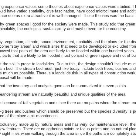
ong experience values some theories about experience values were studied. T
ould have varied spatiality, give fascination, have good microclimate and addit
place seems extra attractive it is well managed. These theories was the basis f
hy green spaces i good for the society were made. This study told that green
tainability, the ecological sustainability and maybe even for the economy.
 vegetation, climate, sound environment, spatiality and the plans for the dist
ecome “stay areas” and which sites that need to be developed or excluded from
owed that parts of the area are likely to be flooded within one hundred years. 
, parts that are likely to be flooded must consist of green space and not of bu
at the soil is prone to landslides. Due to this, the design shouldn’t include mu
tream bed. The stream bed must, just like today, include both trees, bushes an
s much as possible. There is a landslide risk in all types of construction wor
posal will be made.
that the inventory and analysis gave can be summarized in seven points:
andering stream are naturally beautiful and unique qualities of the area.
e because of tall vegetation and since there are no paths where the stream c
big trees and bushes which should be preserved but the species diversity is p
ce of the place a bit monotonous.
exclusively made up by natural areas and has very low maintenance level, there
ew features. There are no gathering points or focus points and no natural place
w sight lines when walking through the area since the paths are completely st