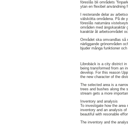
föreslås bli områdets ”finpar
ytan en flexibel användning
I resterande delar av arbetso
välskötta områdena. På de yt
föreslås naturnära vistelseyt
områden med ängskaraktär gör
karaktär åt arbetsområdet o
Området ska omvandlas så my
närliggande grönområden och
bjuder många funktioner och 
Librobäck is a city district
being transformed from an ind
develop. For this reason Upp
the new character of the distr
The selected area is a narro
trees and bushes along the s
stream gets a more important
Inventory and analysis
To investigate how the area 
inventory and an analysis of
beautiful with resonable effo
The inventory and the analysi