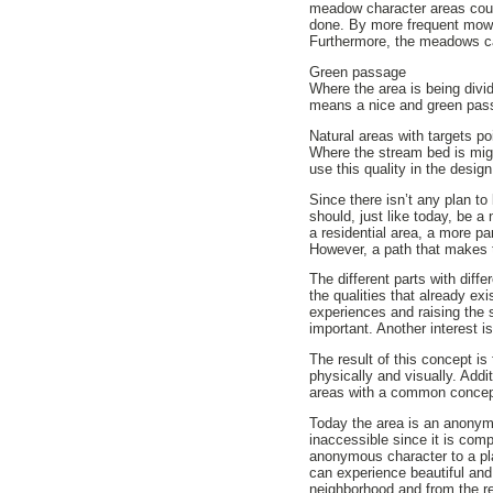
meadow character areas coul
done. By more frequent mowin
Furthermore, the meadows can
Green passage
Where the area is being divi
means a nice and green passa
Natural areas with targets po
Where the stream bed is mig
use this quality in the desig
Since there isn’t any plan to
should, just like today, be a 
a residential area, a more pa
However, a path that makes t
The different parts with diff
the qualities that already e
experiences and raising the s
important. Another interest i
The result of this concept i
physically and visually. Addi
areas with a common concep
Today the area is an anonymo
inaccessible since it is com
anonymous character to a pla
can experience beautiful and
neighborhood and from the re