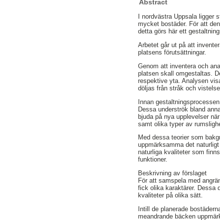
Abstract
I nordvästra Uppsala ligger 
mycket bostäder. För att de
detta görs här ett gestaltni
Arbetet går ut på att invente
platsens förutsättningar.
Genom att inventera och anal
platsen skall omgestaltas. D
respektive yta. Analysen vis
döljas från stråk och vistelse
Innan gestaltningsprocessen 
Dessa underströk bland annat
bjuda på nya upplevelser när 
samt olika typer av rumsligh
Med dessa teorier som bakgru
uppmärksamma det naturligt va
naturliga kvaliteter som finn
funktioner.
Beskrivning av förslaget
För att samspela med angräns
fick olika karaktärer. Dessa 
kvaliteter på olika sätt.
Intill de planerade bostädern
meandrande bäcken uppmärksa