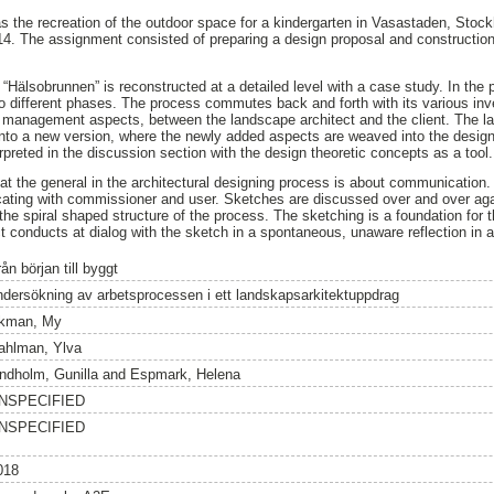
 the recreation of the outdoor space for a kindergarten in Vasastaden, Stoc
4. The assignment consisted of preparing a design proposal and construction 
 “Hälsobrunnen” is reconstructed at a detailed level with a case study. In the 
to different phases. The process commutes back and forth with its various in
d management aspects, between the landscape architect and the client. The l
nto a new version, where the newly added aspects are weaved into the design.
rpreted in the discussion section with the design theoretic concepts as a tool.
at the general in the architectural designing process is about communication
cating with commissioner and user. Sketches are discussed over and over aga
 the spiral shaped structure of the process. The sketching is a foundation for 
t conducts at dialog with the sketch in a spontaneous, unaware reflection in a
ån början till byggt
ndersökning av arbetsprocessen i ett landskapsarkitektuppdrag
kman, My
ahlman, Ylva
indholm, Gunilla
and
Espmark, Helena
NSPECIFIED
NSPECIFIED
018