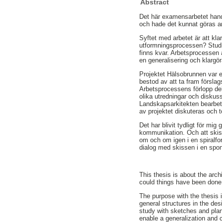
Abstract
Det här examensarbetet handl
och hade det kunnat göras a
Syftet med arbetet är att kla
utformningsprocessen? Studi
finns kvar. Arbetsprocessen 
en generalisering och klargö
Projektet Hälsobrunnen var 
bestod av att ta fram försla
Arbetsprocessens förlopp del
olika utredningar och diskus
Landskapsarkitekten bearbeta
av projektet diskuteras och 
Det har blivit tydligt för mi
kommunikation. Och att skis
om och om igen i en spiralfor
dialog med skissen i en spon
This thesis is about the arch
could things have been done 
The purpose with the thesis 
general structures in the de
study with sketches and plan
enable a generalization and c