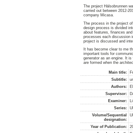
The project Hälsobrunnen was
carried out between 2012-201
company Micasa.
The process in the project of
design process is divided in
about features, finances an
processes each discussion i
project is discussed and inte
It has become clear to me th
important tools for communi
generator as an engine. It is
are formed when the architec
Main title:
Fr
Subtitle:
u
Authors:
E
Supervisor:
D
Examiner:
L
Series:
U
Volume/Sequential
U
designation:
Year of Publication:
2