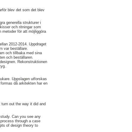
rför blev det som det blev
ra generella strukturer i
kisser och ritningar som
 metoder för att möjliggöra
ellan 2012-2014. Uppdraget
m var beställare.
ram och tillbaka med sina
ten och beställaren.
i designen. Rekonstruktionen
tyg.
rukare. Uppslagen utforskas
r formas då arkitekten har en
 turn out the way it did and
e study. Can you see any
g process through a case
pts of design theory to