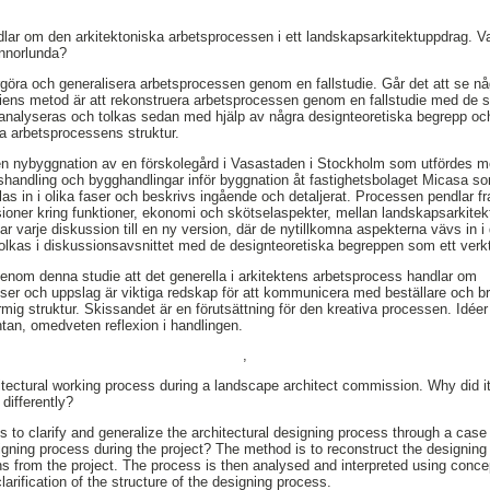
ar om den arkitektoniska arbetsprocessen i ett landskapsarkitektuppdrag. Va
nnorlunda?
rgöra och generalisera arbetsprocessen genom en fallstudie. Går det att se någ
ens metod är att rekonstruera arbetsprocessen genom en fallstudie med de s
analyseras och tolkas sedan med hjälp av några designteoretiska begrepp och
ra arbetsprocessens struktur.
en nybyggnation av en förskolegård i Vasastaden i Stockholm som utfördes m
gshandling och bygghandlingar inför byggnation åt fastighetsbolaget Micasa so
as in i olika faser och beskrivs ingående och detaljerat. Processen pendlar f
sioner kring funktioner, ekonomi och skötselaspekter, mellan landskapsarkitek
r varje diskussion till en ny version, där de nytillkomna aspekterna vävs in 
tolkas i diskussionsavsnittet med de designteoretiska begreppen som ett verk
g genom denna studie att det generella i arkitektens arbetsprocess handlar om
ser och uppslag är viktiga redskap för att kommunicera med beställare och b
mig struktur. Skissandet är en förutsättning för den kreativa processen. Idée
tan, omedveten reflexion i handlingen.
,
itectural working process during a landscape architect commission. Why did it
differently?
is to clarify and generalize the architectural designing process through a cas
signing process during the project? The method is to reconstruct the designin
s from the project. The process is then analysed and interpreted using conce
larification of the structure of the designing process.