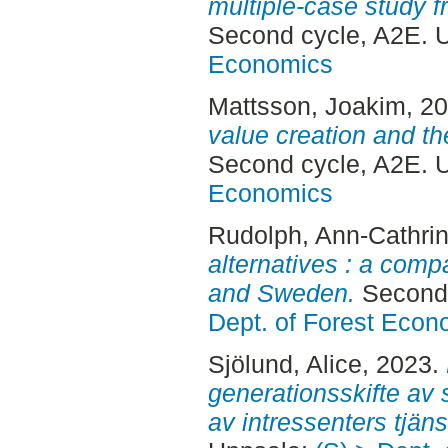
multiple-case study f
Second cycle, A2E. 
Economics
Mattsson, Joakim
, 2
value creation and the
Second cycle, A2E. 
Economics
Rudolph, Ann-Cathri
alternatives : a com
and Sweden.
Second 
Dept. of Forest Econ
Sjölund, Alice
, 2023.
generationsskifte av 
av intressenters tjän