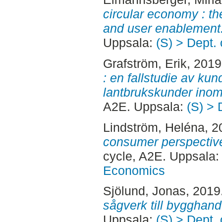
circular economy : th
and user enablement
Uppsala:
(S) > Dept.
Grafström, Erik
, 201
: en fallstudie av ku
lantbrukskunder inom
A2E. Uppsala:
(S) > 
Lindström, Heléna
, 
consumer perspectiv
cycle, A2E. Uppsala
Economics
Sjölund, Jonas
, 2019
sågverk till bygghand
Uppsala:
(S) > Dept.