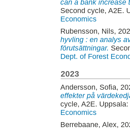
can a bank increase t
Second cycle, A2E. 
Economics
Rubensson, Nils
, 20
hyvling : en analys a
förutsättningar.
Secon
Dept. of Forest Econ
2023
Andersson, Sofia
, 2
effekter på värdekedj
cycle, A2E. Uppsala
Economics
Berrebaane, Alex
, 2