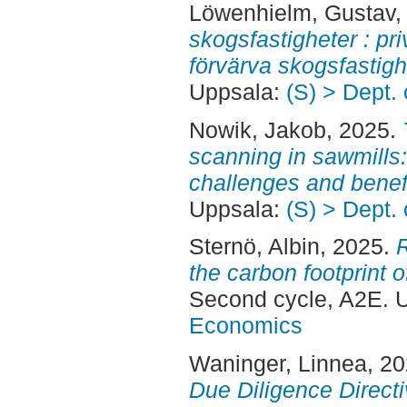
Löwenhielm, Gustav
,
skogsfastigheter : pri
förvärva skogsfastigh
Uppsala:
(S) > Dept.
Nowik, Jakob
, 2025.
scanning in sawmills:
challenges and benefi
Uppsala:
(S) > Dept.
Sternö, Albin
, 2025.
the carbon footprint 
Second cycle, A2E. 
Economics
Waninger, Linnea
, 2
Due Diligence Directi