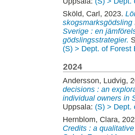
Uppsala:
(S) > Dept.
Sköld, Carl
, 2023.
Lö
skogsmarksgödsling f
Sverige : en jämförel
gödslingsstrategier.
S
(S) > Dept. of Fores
2024
Andersson, Ludvig
, 
decisions : an explor
individual owners in
Uppsala:
(S) > Dept.
Hernblom, Clara
, 20
Credits : a qualitati