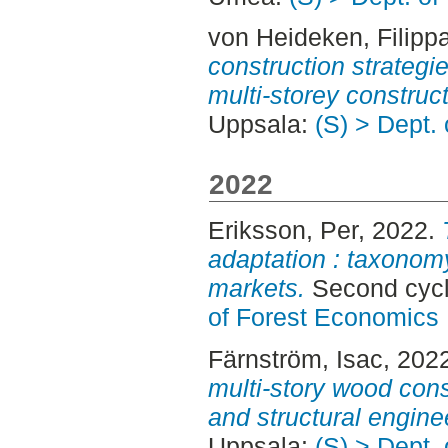
von Heideken, Filipp
construction strategi
multi-storey construct
Uppsala:
(S) > Dept.
2022
Eriksson, Per
, 2022.
adaptation : taxono
markets.
Second cycl
of Forest Economics
Färnström, Isac
, 202
multi-story wood cons
and structural engine
Uppsala:
(S) > Dept.