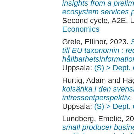
insights from a preli
ecosystem services 
Second cycle, A2E. 
Economics
Grele, Ellinor
, 2023.
till EU taxonomin : r
hållbarhetsinformatio
Uppsala:
(S) > Dept.
Hurtig, Adam
and
Hä
kolsänka i den svens
intressentperspektiv.
Uppsala:
(S) > Dept.
Lundberg, Emelie
, 2
small producer busin