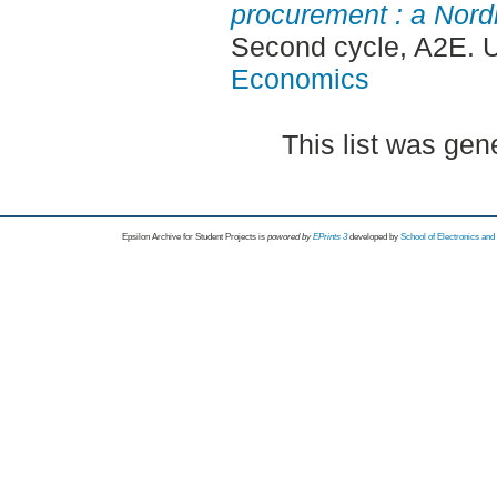
procurement : a Nord
Second cycle, A2E. 
Economics
This list was ge
Epsilon Archive for Student Projects is
powored by
EPrints 3
developed by
School of Electronics an