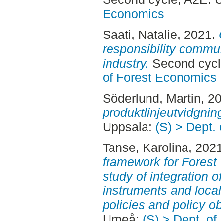
Economics
Saati, Natalie
, 2021.
responsibility commun
industry.
Second cycl
of Forest Economics
Söderlund, Martin
, 2
produktlinjeutvidgnin
Uppsala:
(S) > Dept.
Tanse, Karolina
, 202
framework for Forest
study of integration o
instruments and loca
policies and policy ob
Umeå:
(S) > Dept. o