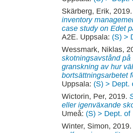
Skärberg, Erik
, 2019
inventory management
case study on Edet pa
A2E. Uppsala:
(S) > 
Wessmark, Niklas
, 2
skotningsavstånd på 
granskning av hur vä
bortsättningsarbetet fö
Uppsala:
(S) > Dept.
Wictorin, Per
, 2019.
eller igenväxande sk
Umeå:
(S) > Dept. o
Winter, Simon
, 2019