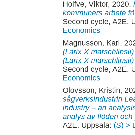
Holfve, Viktor
, 2020.
kommuners arbete för 
Second cycle, A2E. 
Economics
Magnusson, Karl
, 20
(Larix X marschlinsii
(Larix X marschlinsii)
Second cycle, A2E. 
Economics
Olovsson, Kristin
, 20
sågverksindustrin Lea
industry – an analysi
analys av flöden och
A2E. Uppsala:
(S) > 