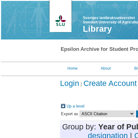
Sveriges lantbruksuniversitet
Swedish University of Agricult
Library
Epsilon Archive for Student Pro
Home
About
B
Login
Create Account
Up a level
Export as
Group by:
Year of Pu
designation
|
C