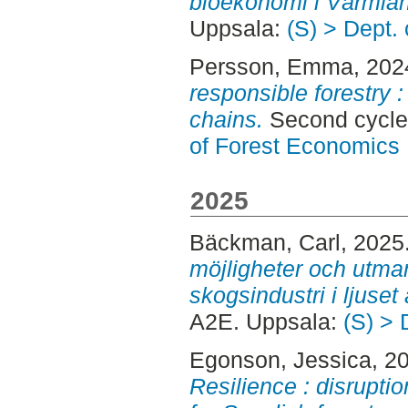
bioekonomi i Värmla
Uppsala:
(S) > Dept.
Persson, Emma
, 202
responsible forestry 
chains.
Second cycle
of Forest Economics
2025
Bäckman, Carl
, 2025
möjligheter och utma
skogsindustri i ljuset
A2E. Uppsala:
(S) > 
Egonson, Jessica
, 2
Resilience : disrupt