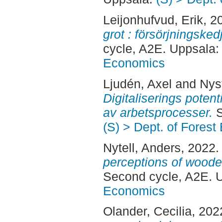
Leijonhufvud, Erik
, 2
grot : försörjningske
cycle, A2E. Uppsala
Economics
Ljudén, Axel
and
Nys
Digitaliserings potent
av arbetsprocesser.
S
(S) > Dept. of Fores
Nytell, Anders
, 2022
perceptions of wooden
Second cycle, A2E. 
Economics
Olander, Cecilia
, 202