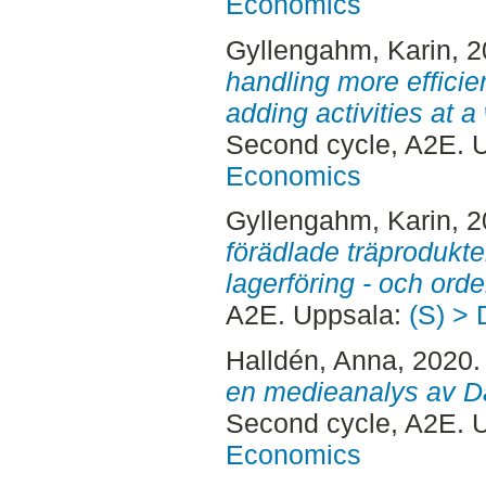
Economics
Gyllengahm, Karin
, 
handling more efficien
adding activities at
Second cycle, A2E. 
Economics
Gyllengahm, Karin
, 
förädlade träprodukte
lagerföring - och ord
A2E. Uppsala:
(S) > 
Halldén, Anna
, 2020
en medieanalys av D
Second cycle, A2E.
Economics