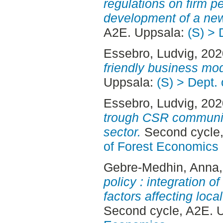
regulations on firm p
development of a new
A2E. Uppsala:
(S) > 
Essebro, Ludvig
, 20
friendly business mod
Uppsala:
(S) > Dept.
Essebro, Ludvig
, 20
trough CSR communic
sector.
Second cycle,
of Forest Economics
Gebre-Medhin, Anna
policy : integration o
factors affecting loca
Second cycle, A2E.