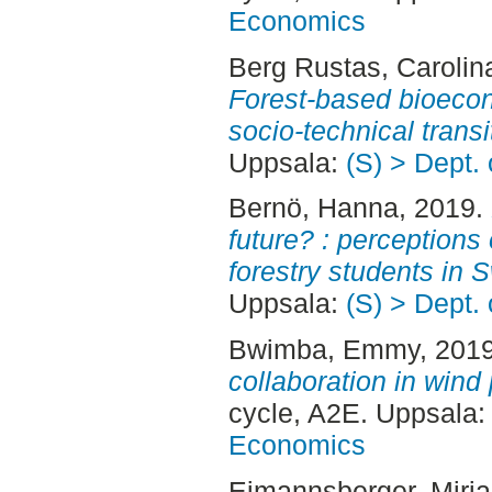
Economics
Berg Rustas, Carolin
Forest-based bioecono
socio-technical transi
Uppsala:
(S) > Dept.
Bernö, Hanna
, 2019.
future? : perception
forestry students in 
Uppsala:
(S) > Dept.
Bwimba, Emmy
, 201
collaboration in wind
cycle, A2E. Uppsala
Economics
Eimannsberger, Miri