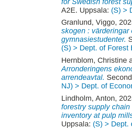
for Swedish forest su
A2E. Uppsala:
(S) > 
Granlund, Viggo
, 20
skogen : värderingar
gymnasiestudenter.
S
(S) > Dept. of Fores
Hernblom, Christine
Arronderingens ekono
arrendeavtal.
Second 
NJ) > Dept. of Econo
Lindholm, Anton
, 20
forestry supply chain 
inventory at pulp mill
Uppsala:
(S) > Dept.