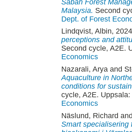
Sabah Forest Manag
Malaysia.
Second cyc
Dept. of Forest Econ
Lindqvist, Albin
, 202
perceptions and attit
Second cycle, A2E. 
Economics
Nazarali, Arya
and
St
Aquaculture in North
conditions for sustai
cycle, A2E. Uppsala
Economics
Näslund, Richard
an
Smart specialisering fö