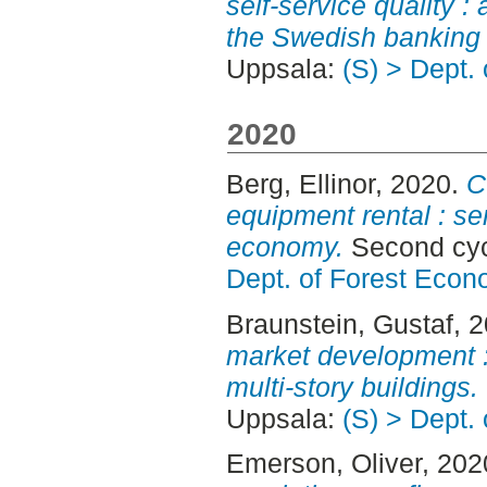
self-service quality :
the Swedish banking 
Uppsala:
(S) > Dept.
2020
Berg, Ellinor
, 2020.
C
equipment rental : ser
economy.
Second cyc
Dept. of Forest Econ
Braunstein, Gustaf
, 
market development :
multi-story buildings.
Uppsala:
(S) > Dept.
Emerson, Oliver
, 202