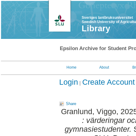
Sveriges lantbruksuniversitet
Swedish University of Agricult
Library
Epsilon Archive for Student Pro
Home
About
B
Login
Create Account
Share
Granlund, Viggo
, 202
: värderingar o
gymnasiestudenter.
S