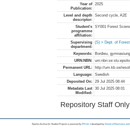
Year of
2025
Publication:
Level and depth
Second cycle, A2E
descriptor:
Student's
SY001 Forest Scien
programme
affiliation:
Supervising
(S) > Dept. of Fore
department:
Keywords:
Bordieu, gymnasiungd
URN:NBN:
urn:nbn:se:slu:epsil
Permanent URL:
http://urn.kb.se/res
Language:
Swedish
Deposited On:
29 Jul 2025 08:44
Metadata Last
30 Jul 2025 08:01
Modified:
Repository Staff Onl
Epsilon Archive for Student Projects is
powored by
EPrints 3
developed by
School of Electronics an