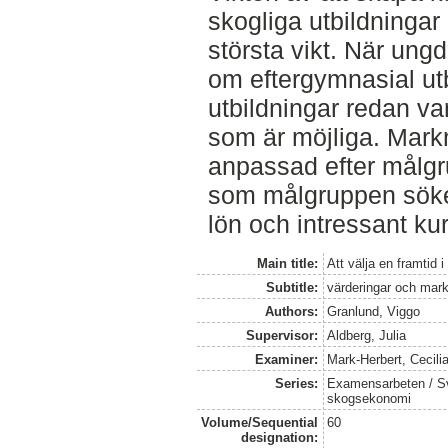
skogliga utbildningar 
största vikt. När ungd
om eftergymnasial ut
utbildningar redan var
som är möjliga. Mark
anpassad efter målg
som målgruppen söke
lön och intressant kur
Main title:
Att välja en framtid 
Subtitle:
värderingar och mar
Authors:
Granlund, Viggo
Supervisor:
Aldberg, Julia
Examiner:
Mark-Herbert, Cecili
Series:
Examensarbeten / Sve
skogsekonomi
Volume/Sequential
60
designation: