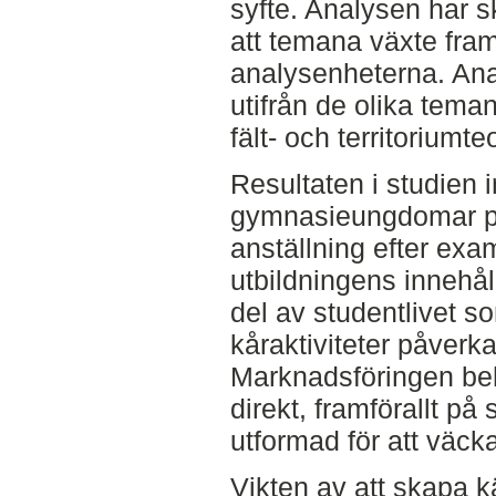
syfte. Analysen har sk
att temana växte fra
analysenheterna. An
utifrån de olika tema
fält- och territoriumteo
Resultaten i studien i
gymnasieungdomar prio
anställning efter exa
utbildningens innehål
del av studentlivet s
kåraktiviteter påverka
Marknadsföringen be
direkt, framförallt på
utformad för att väck
Vikten av att skapa