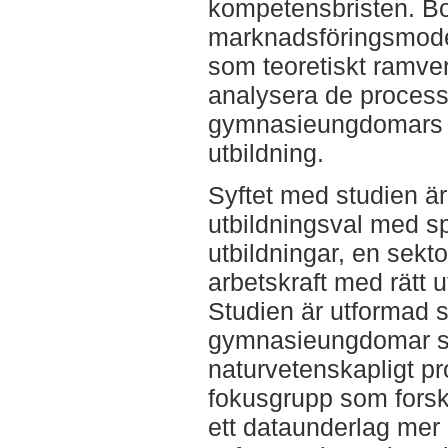
kompetensbristen. Bou
marknadsföringsmode
som teoretiskt ramver
analysera de processe
gymnasieungdomars v
utbildning.
Syftet med studien är
utbildningsval med sp
utbildningar, en sekto
arbetskraft med rätt 
Studien är utformad s
gymnasieungdomar som
naturvetenskapligt p
fokusgrupp som forsk
ett dataunderlag mer