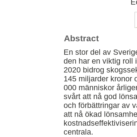
E
Abstract
En stor del av Sverig
den har en viktig rol
2020 bidrog skogssek
145 miljarder kronor 
000 människor årligen
svårt att nå god löns
och förbättringar av vä
att nå ökad lönsamhe
kostnadseffektiviseri
centrala.