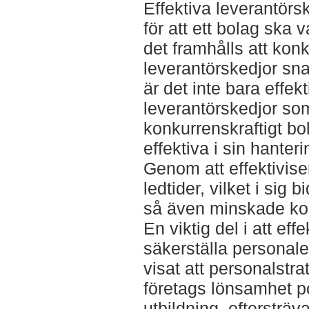
Effektiva leverantörs
för att ett bolag ska 
det framhålls att ko
leverantörskedjor sn
är det inte bara effek
leverantörskedjor so
konkurrenskraftigt b
effektiva i sin hanter
Genom att effektivis
ledtider, vilket i sig 
så även minskade ko
En viktig del i att eff
säkerställa personal
visat att personalstra
företags lönsamhet po
utbildning, eftersträv