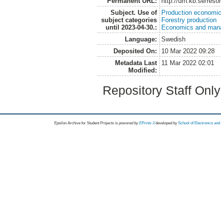
Permanent URL:
http://urn.kb.se/res
Subject. Use of
Production economi
subject categories
Forestry production
until 2023-04-30.:
Economics and man
Language:
Swedish
Deposited On:
10 Mar 2022 09:28
Metadata Last
11 Mar 2022 02:01
Modified:
Repository Staff Onl
Epsilon Archive for Student Projects is
powored by
EPrints 3
developed by
School of Electronics an