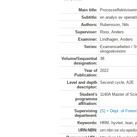
Main title:
Processeffektiviserin
Subtitle:
en analys av operatö
Authors:
Rubensson, Nils
Supervisor:
Roos, Anders
Examiner:
Lindhagen, Anders
Series:
Examensarbeten / Sve
skogsekonomi
Volume/Sequential
38
designation:
Year of
2022
Publication:
Level and depth
Second cycle, A2E
descriptor:
Student's
1140A Master of Scie
programme
affiliation:
Supervising
(S) > Dept. of Fore
department:
Keywords:
HRM, hyvleri, lean, p
URN:NBN:
urn:nbn:se:slu:epsil