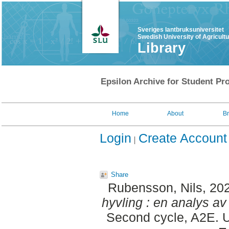
Sveriges lantbruksuniversitet
Swedish University of Agricult
Library
Epsilon Archive for Student Pro
Home
About
B
Login
Create Account
Share
Rubensson, Nils
, 20
hyvling : en analys av
Second cycle, A2E. U