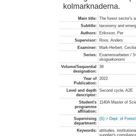
kolmarknaderna.
Main title:
The forest sector’s 
Subtitle:
taxonomy and emerg
Authors:
Eriksson, Per
Supervisor:
Roos, Anders
Examiner:
Mark-Herbert, Cecili
Series:
Examensarbeten / Sve
skogsekonomi
Volume/Sequential
39
designation:
Year of
2022
Publication:
Level and depth
Second cycle, A2E
descriptor:
Student's
1140A Master of Scie
programme
affiliation:
Supervising
(S) > Dept. of Fore
department:
Keywords:
attitudes, instituti
supplier's complianc