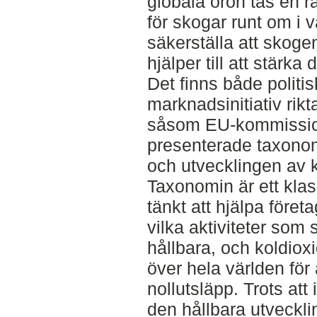
globala oron tas en ra
för skogar runt om i v
säkerställa att skoge
hjälper till att stärka
Det finns både politis
marknadsinitiativ rik
såsom EU-kommissio
presenterade taxonomi
och utvecklingen av 
Taxonomin är ett kla
tänkt att hjälpa föret
vilka aktiviteter som
hållbara, och koldiox
över hela världen för 
nollutsläpp. Trots att in
den hållbara utveckli