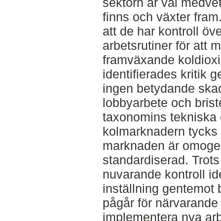
sektorn är väl medvet
finns och växter fram
att de har kontroll ö
arbetsrutiner för att 
framväxande koldiox
identifierades kritik
ingen betydande skada"
lobbyarbete och bris
taxonomins tekniska 
kolmarknadern tycks 
marknaden är omogen
standardiserad. Trots
nuvarande kontroll id
inställning gentemot 
pågår för närvarande
implementera nya arb