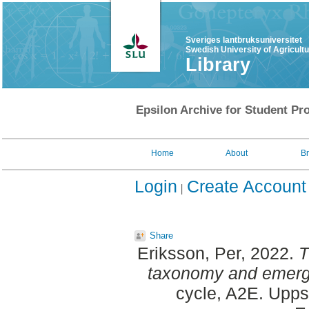
Sveriges lantbruksuniversitet
Swedish University of Agricult
Library
Epsilon Archive for Student Pro
Home
About
B
Login
Create Account
Share
Eriksson, Per
, 2022.
T
taxonomy and emerg
cycle, A2E. Upps