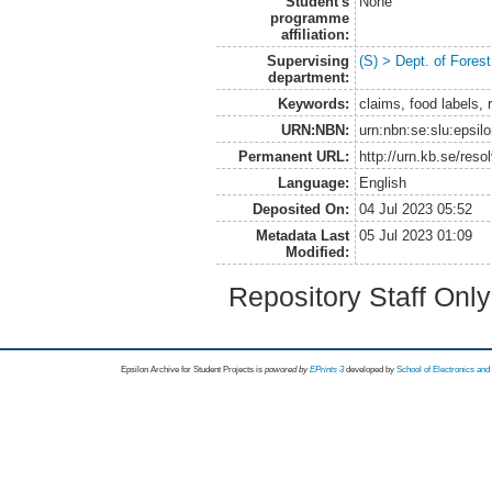
Student's
None
programme
affiliation:
Supervising
(S) > Dept. of Fore
department:
Keywords:
claims, food labels, 
URN:NBN:
urn:nbn:se:slu:epsil
Permanent URL:
http://urn.kb.se/res
Language:
English
Deposited On:
04 Jul 2023 05:52
Metadata Last
05 Jul 2023 01:09
Modified:
Repository Staff Onl
Epsilon Archive for Student Projects is
powored by
EPrints 3
developed by
School of Electronics an