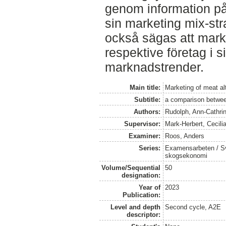
genom information på
sin marketing mix-str
också sägas att mar
respektive företag i s
marknadstrender.
Main title:
Marketing of meat al
Subtitle:
a comparison betw
Authors:
Rudolph, Ann-Cathri
Supervisor:
Mark-Herbert, Cecili
Examiner:
Roos, Anders
Series:
Examensarbeten / Sve
skogsekonomi
Volume/Sequential
50
designation:
Year of
2023
Publication:
Level and depth
Second cycle, A2E
descriptor: