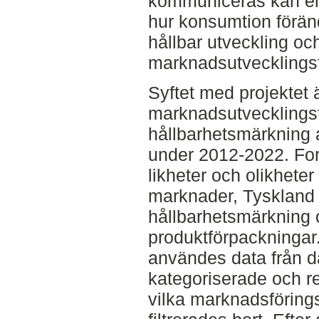
kommuniceras kan en
hur konsumtion förändr
hållbar utveckling oc
marknadsutvecklingsf
Syftet med projektet ä
marknadsutvecklingstr
hållbarhetsmärkning a
under 2012-2022. Fo
likheter och olikhete
marknader, Tyskland 
hållbarhetsmärkning 
produktförpackningar.
användes data från d
kategoriserade och r
vilka marknadsförings