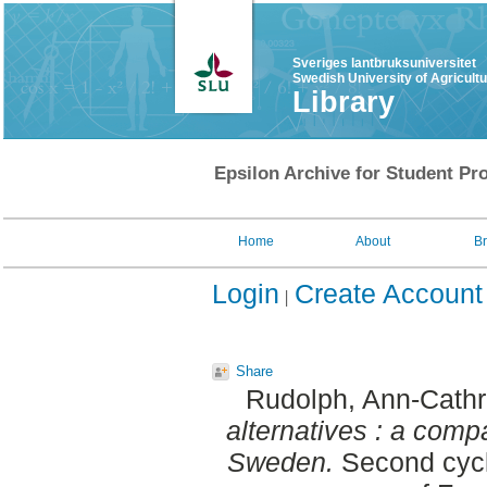
Sveriges lantbruksuniversitet
Swedish University of Agricult
Library
Epsilon Archive for Student Pro
Home
About
B
Login
Create Account
Share
Rudolph, Ann-Cathr
alternatives : a com
Sweden.
Second cycl