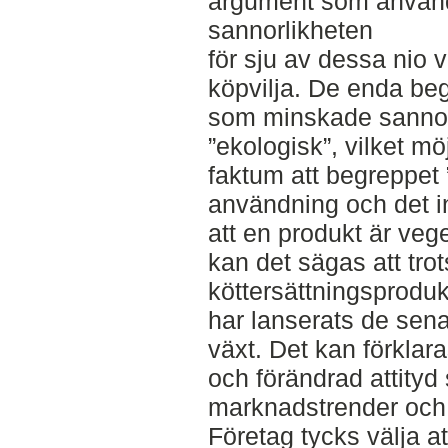
argument som använd
sannorlikheten
för sju av dessa nio
köpvilja. De enda be
som minskade sannoli
”ekologisk”, vilket mö
faktum att begreppet 
användning och det in
att en produkt är veg
kan det sägas att trots
köttersättningsproduk
har lanserats de sen
växt. Det kan förkla
och förändrad attityd
marknadstrender och 
Företag tycks välja a