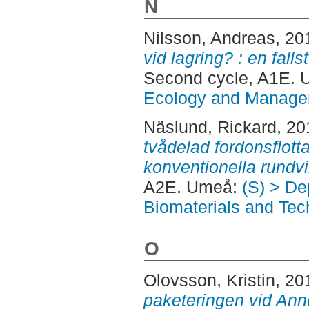
N
Nilsson, Andreas
, 20
vid lagring? : en fal
Second cycle, A1E.
Ecology and Manag
Näslund, Rickard
, 2
tvådelad fordonsflot
konventionella rundvir
A2E. Umeå:
(S) > De
Biomaterials and Tec
O
Olovsson, Kristin
, 20
paketeringen vid Ann