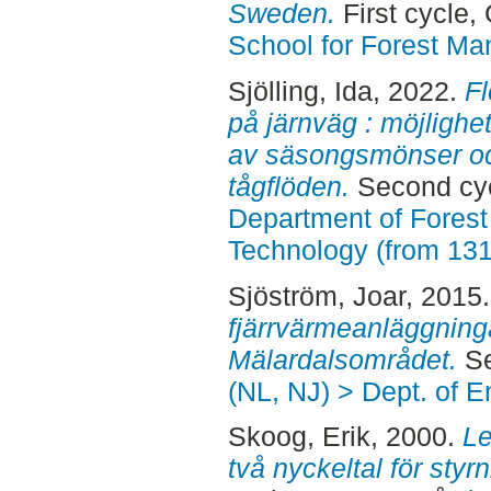
Sweden.
First cycle,
School for Forest M
Sjölling, Ida
, 2022.
Fl
på järnväg : möjlighet
av säsongsmönser och
tågflöden.
Second cy
Department of Forest
Technology (from 13
Sjöström, Joar
, 2015
fjärrvärmeanläggningar
Mälardalsområdet.
Se
(NL, NJ) > Dept. of 
Skoog, Erik
, 2000.
Le
två nyckeltal för styr