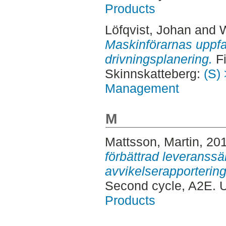
Products
Löfqvist, Johan
and
W
Maskinförarnas uppf
drivningsplanering.
Fi
Skinnskatteberg:
(S) 
Management
M
Mattsson, Martin
, 20
förbättrad leveranss
avvikelserapportering
Second cycle, A2E. 
Products