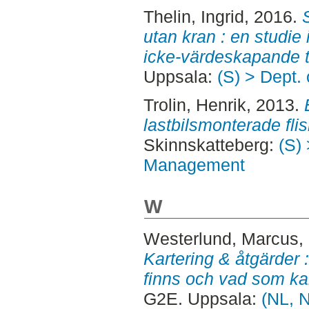
Thelin, Ingrid
, 2016.
utan kran : en studie i
icke-värdeskapande t
Uppsala:
(S) > Dept.
Trolin, Henrik
, 2013.
lastbilsmonterade fli
Skinnskatteberg:
(S) 
Management
W
Westerlund, Marcus
,
Kartering & åtgärder
finns och vad som ka
G2E. Uppsala:
(NL, N