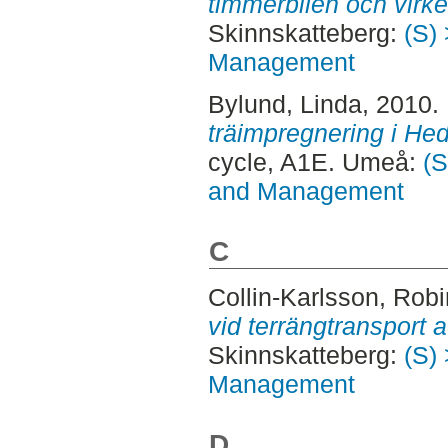
timmerbilen och virke
Skinnskatteberg:
(S) 
Management
Bylund, Linda
, 2010.
träimpregnering i Hed
cycle, A1E. Umeå:
(S
and Management
C
Collin-Karlsson, Robi
vid terrängtransport a
Skinnskatteberg:
(S) 
Management
D