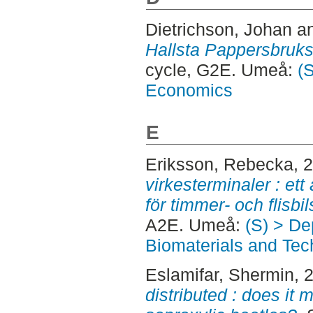
Dietrichson, Johan
a
Hallsta Pappersbruks 
cycle, G2E. Umeå:
(S
Economics
E
Eriksson, Rebecka
, 
virkesterminaler : ett
för timmer- och flisbi
A2E. Umeå:
(S) > De
Biomaterials and Tec
Eslamifar, Shermin
, 
distributed : does it 