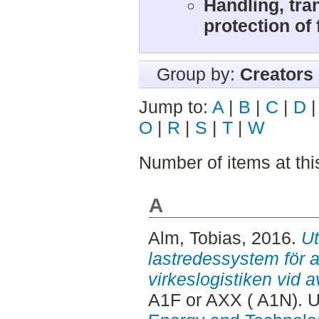
Handling, tra
protection of
Group by:
Creators
Jump to:
A
|
B
|
C
|
D
O
|
R
|
S
|
T
|
W
Number of items at thi
A
Alm, Tobias
, 2016.
Ut
lastredessystem för at
virkeslogistiken vid a
A1F or AXX ( A1N). 