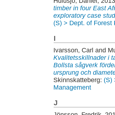
Hulusjö, Daniel
, 201
timber in four East Af
exploratory case stud
(S) > Dept. of Forest
I
Ivarsson, Carl
and
Mu
Kvalitetsskillnader i t
Bollsta sågverk fördel
ursprung och diamete
Skinnskatteberg:
(S) 
Management
J
Jönsson, Fredrik
, 20