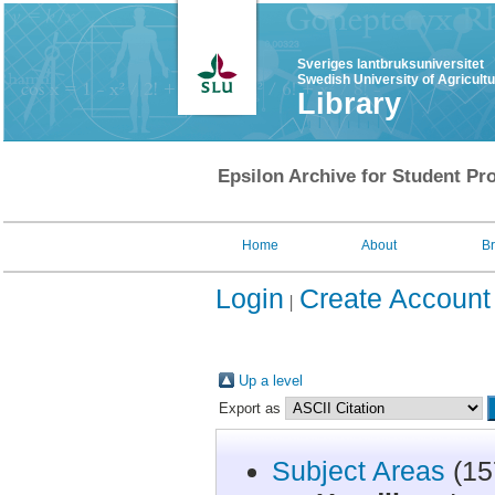
Sveriges lantbruksuniversitet
Swedish University of Agricult
Library
Epsilon Archive for Student Pro
Home
About
B
Login
Create Account
Up a level
Export as
Subject Areas
(15