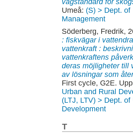
vägstandard för skog
Umeå:
(S) > Dept. of
Management
Söderberg, Fredrik
, 
: fiskvägar i vattend
vattenkraft : beskrivn
vattenkraftens påver
deras möjligheter til
av lösningar som åte
First cycle, G2E. Up
Urban and Rural Dev
(LTJ, LTV) > Dept. of
Development
T