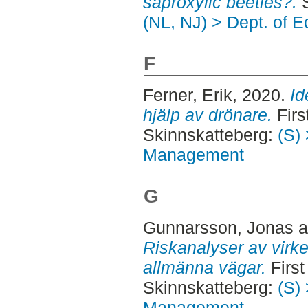
saproxylic beetles?.
S
(NL, NJ) > Dept. of E
F
Ferner, Erik
, 2020.
Id
hjälp av drönare.
Firs
Skinnskatteberg:
(S) 
Management
G
Gunnarsson, Jonas
a
Riskanalyser av virk
allmänna vägar.
First
Skinnskatteberg:
(S) 
Management