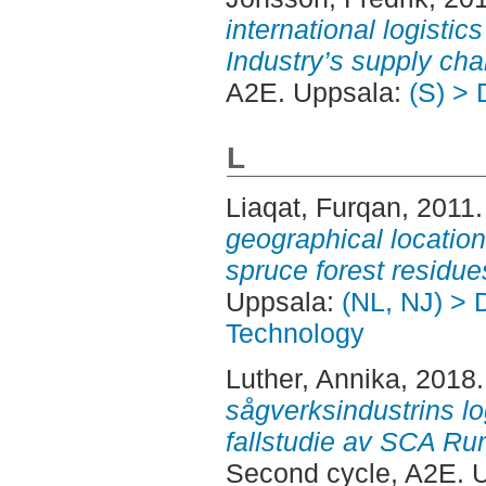
international logistic
Industry’s supply cha
A2E. Uppsala:
(S) > 
L
Liaqat, Furqan
, 2011
geographical location
spruce forest residue
Uppsala:
(NL, NJ) > 
Technology
Luther, Annika
, 2018
sågverksindustrins log
fallstudie av SCA Run
Second cycle, A2E. 