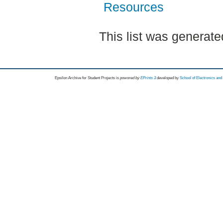
Resources
This list was generat
Epsilon Archive for Student Projects is
powored by
EPrints 3
developed by
School of Electronics an