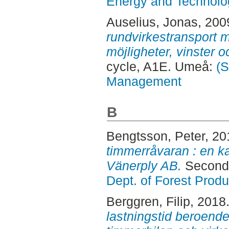
Energy and Technolo
Auselius, Jonas
, 200
rundvirkestransport me
möjligheter, vinster o
cycle, A1E. Umeå:
(S
Management
B
Bengtsson, Peter
, 2
timmerråvaran : en k
Vänerply AB.
Second 
Dept. of Forest Produ
Berggren, Filip
, 2018
lastningstid beroend