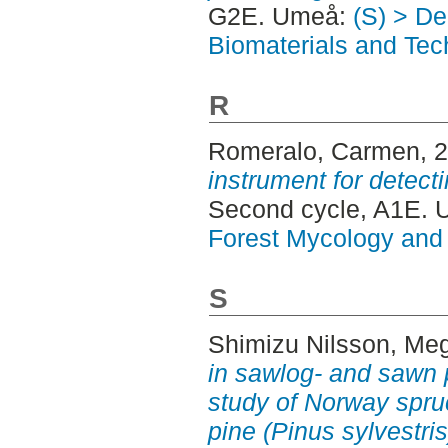
G2E. Umeå:
(S) > De
Biomaterials and Tec
R
Romeralo, Carmen
, 
instrument for detect
Second cycle, A1E. 
Forest Mycology and 
S
Shimizu Nilsson, Me
in sawlog- and sawn p
study of Norway spru
pine (Pinus sylvestris