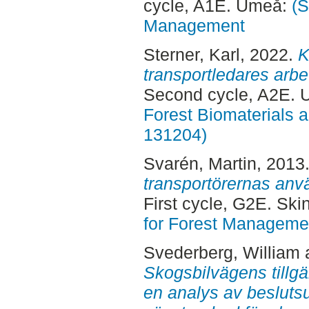
cycle, A1E. Umeå:
(S
Management
Sterner, Karl
, 2022.
K
transportledares arb
Second cycle, A2E.
Forest Biomaterials 
131204)
Svarén, Martin
, 2013
transportörernas an
First cycle, G2E. Sk
for Forest Manageme
Svederberg, William
Skogsbilvägens tillgä
en analys av beslutsu