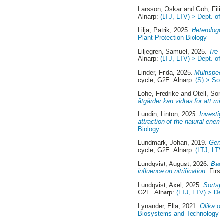
Larsson, Oskar
and
Goh, Fil
Alnarp:
(LTJ, LTV) > Dept. 
Lilja, Patrik
, 2025.
Heterolog
Plant Protection Biology
Liljegren, Samuel
, 2025.
Tre
Alnarp:
(LTJ, LTV) > Dept. of
Linder, Frida
, 2025.
Multispec
cycle, G2E. Alnarp:
(S) > S
Lohe, Fredrike
and
Otell, So
åtgärder kan vidtas för att 
Lundin, Linton
, 2025.
Investi
attraction of the natural en
Biology
Lundmark, Johan
, 2019.
Gen
cycle, G2E. Alnarp:
(LTJ, LT
Lundqvist, August
, 2026.
Bac
influence on nitrification.
Firs
Lundqvist, Axel
, 2025.
Sorts
G2E. Alnarp:
(LTJ, LTV) > De
Lynander, Ella
, 2021.
Olika o
Biosystems and Technology 