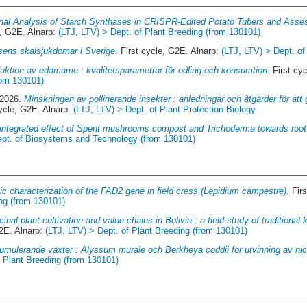
nal Analysis of Starch Synthases in CRISPR-Edited Potato Tubers and Asses
e, G2E. Alnarp:
(LTJ, LTV) > Dept. of Plant Breeding (from 130101)
sens skalsjukdomar i Sverige.
First cycle, G2E. Alnarp:
(LTJ, LTV) > Dept. of
uktion av edamame : kvalitetsparametrar för odling och konsumtion.
First cy
rom 130101)
 2026.
Minskningen av pollinerande insekter : anledningar och åtgärder för att
ycle, G2E. Alnarp:
(LTJ, LTV) > Dept. of Plant Protection Biology
integrated effect of Spent mushrooms compost and Trichoderma towards root
ept. of Biosystems and Technology (from 130101)
ic characterization of the FAD2 gene in field cress (Lepidium campestre).
Firs
ing (from 130101)
inal plant cultivation and value chains in Bolivia : a field study of traditiona
2E. Alnarp:
(LTJ, LTV) > Dept. of Plant Breeding (from 130101)
mulerande växter : Alyssum murale och Berkheya coddii för utvinning av nic
f Plant Breeding (from 130101)