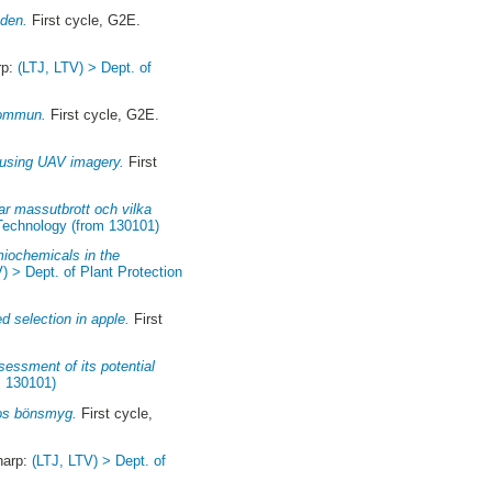
åden.
First cycle, G2E.
rp:
(LTJ, LTV) > Dept. of
 kommun.
First cycle, G2E.
s using UAV imagery.
First
ar massutbrott och vilka
Technology (from 130101)
miochemicals in the
) > Dept. of Plant Protection
 selection in apple.
First
essment of its potential
m 130101)
hos bönsmyg.
First cycle,
narp:
(LTJ, LTV) > Dept. of