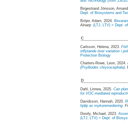
and Technology (from 13010
Birgestrand Jönsson, Aman
Dept. of Biosystems and Te
Bröjer, Adam
, 2024.
Bevarand
Alnarp:
(LTJ, LTV) > Dept. of
C
Carlsson, Helena
, 2023.
Förh
inflytande över variation i po
Protection Biology
Charters-Rowe, Leon
, 2024.
(Psylliodes chrysocephala).
F
D
Dahl, Linnea
, 2025.
Can plan
for VOC-mediated reproductiv
Davidsson, Hannah
, 2020.
R
hjälp av mykoremediering.
Fi
Doorly, Michael
, 2023.
Asses
(LTJ, LTV) > Dept. of Biosy