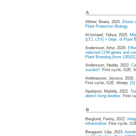
A
Ahlner, Beata
, 2025.
Ekens d
Plant Protection Biology
Al-Ismaeil, Yahya
, 2025.
Möj
(LTJ, LTV) > Dept. of Plant 
Andersson, Artur
, 2020.
Effe
selected COR-genes and compo
Plant Breeding (from 130101
Andersson, Hedda
, 2022.
Ca
suzukii?.
First cycle, G2E. 
Andreasson, Jessica
, 2025.
First cycle, G2E. Alnarp:
(S)
Apelqvist, Matilda
, 2022.
Tra
detect living beetles.
First c
B
Berglund, Fanny
, 2022.
Integ
infrastruktur.
First cycle, G2
Bergquist, Lilja
, 2023.
Använd