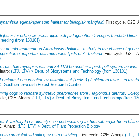
ynamiska egenskaper som habitat för biologisk mångfald.
First cycle, G2E. 
ligheter för odling av granatäpple och pistagenötter i Sveriges framtida klimat
Breeding (from 130101)
cts of cold treatment on Arabidopsis thaliana : a study in the change of gene
sition of important cell membrane lipids of A. thaliana.
First cycle, G2E. 
)
n Saccharomycopsis vini and Z4-11Al be used in a push-pull system against 
Alnarp:
(LTJ, LTV) > Dept. of Biosystems and Technology (from 130101)
Förekomst och variation av mikrohabitat (TreMs) på olikstora tallar : en fallst
 > Southern Swedish Forest Research Centre
ining dogs to indicate synthetic pheromones from Plagionotus detritus, Cole
ycle, G2E. Alnarp:
(LTJ, LTV) > Dept. of Biosystems and Technology (from 13
rerat växtskydd i stadsmiljö : en undersökning av förutsättningar för en hållba
E. Alnarp:
(LTJ, LTV) > Dept. of Plant Protection Biology
ning av biokol vid odling av ostronskivling.
First cycle, G2E. Alnarp:
(LTJ, L