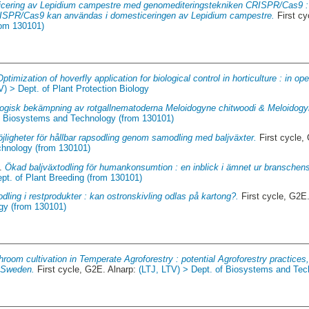
cering av Lepidium campestre med genomediteringstekniken CRISPR/Cas9 : 
ISPR/Cas9 kan användas i domesticeringen av Lepidium campestre.
First cy
rom 130101)
Optimization of hoverfly application for biological control in horticulture : in op
V) > Dept. of Plant Protection Biology
logisk bekämpning av rotgallnematoderna Meloidogyne chitwoodi & Meloidogyn
of Biosystems and Technology (from 130101)
jligheter för hållbar rapsodling genom samodling med baljväxter.
First cycle,
chnology (from 130101)
4.
Ökad baljväxtodling för humankonsumtion : en inblick i ämnet ur branschens
pt. of Plant Breeding (from 130101)
ling i restprodukter : kan ostronskivling odlas på kartong?.
First cycle, G2E
gy (from 130101)
room cultivation in Temperate Agroforestry : potential Agroforestry practice
o Sweden.
First cycle, G2E. Alnarp:
(LTJ, LTV) > Dept. of Biosystems and Tec