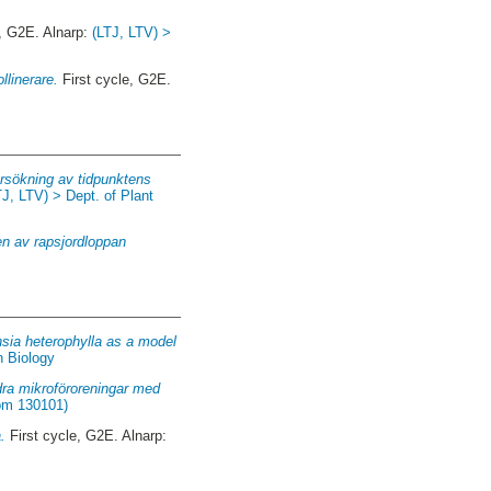
, G2E. Alnarp:
(LTJ, LTV) >
linerare.
First cycle, G2E.
dersökning av tidpunktens
TJ, LTV) > Dept. of Plant
en av rapsjordloppan
insia heterophylla as a model
n Biology
ra mikroföroreningar med
rom 130101)
.
First cycle, G2E. Alnarp: