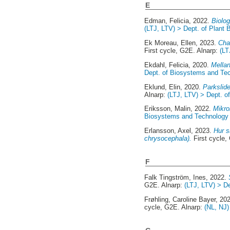
E
Edman, Felicia
, 2022.
Biolo
(LTJ, LTV) > Dept. of Plant 
Ek Moreau, Ellen
, 2023.
Cha
First cycle, G2E. Alnarp:
(LT
Ekdahl, Felicia
, 2020.
Mellan
Dept. of Biosystems and Te
Eklund, Elin
, 2020.
Parkslid
Alnarp:
(LTJ, LTV) > Dept. 
Eriksson, Malin
, 2022.
Mikro
Biosystems and Technology 
Erlansson, Axel
, 2023.
Hur s
chrysocephala).
First cycle,
F
Falk Tingström, Ines
, 2022.
G2E. Alnarp:
(LTJ, LTV) > De
Frøhling, Caroline Bayer
, 20
cycle, G2E. Alnarp:
(NL, NJ)