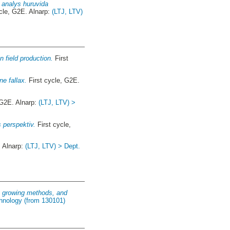
analys huruvida
cle, G2E. Alnarp:
(LTJ, LTV)
en field production.
First
e fallax.
First cycle, G2E.
 G2E. Alnarp:
(LTJ, LTV) >
 perspektiv.
First cycle,
. Alnarp:
(LTJ, LTV) > Dept.
s, growing methods, and
hnology (from 130101)