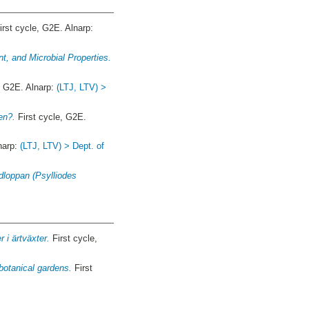
irst cycle, G2E. Alnarp:
t, and Microbial Properties.
, G2E. Alnarp:
(LTJ, LTV) >
en?.
First cycle, G2E.
narp:
(LTJ, LTV) > Dept. of
dloppan (Psylliodes
 i ärtväxter.
First cycle,
botanical gardens.
First