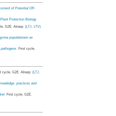
sment of Potential Off-
 Plant Protection Biology
cle, G2E. Alnarp:
(LTJ, LTV)
 gynna populationen av
 pathogens.
First cycle,
t cycle, G2E. Alnarp:
(LTJ,
l knowledge, practices and
kel.
First cycle, G2E.