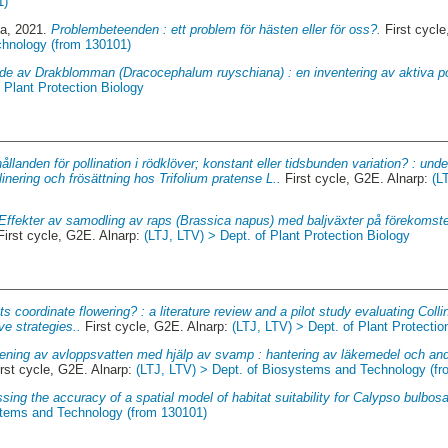
1)
da
, 2021.
Problembeteenden : ett problem för hästen eller för oss?.
First cycle
chnology (from 130101)
e av Drakblomman (Dracocephalum ruyschiana) : en inventering av aktiva pol
 Plant Protection Biology
ållanden för pollination i rödklöver; konstant eller tidsbunden variation? : un
llinering och frösättning hos Trifolium pratense L..
First cycle, G2E. Alnarp:
(L
Effekter av samodling av raps (Brassica napus) med baljväxter på förekomst
irst cycle, G2E. Alnarp:
(LTJ, LTV) > Dept. of Plant Protection Biology
ts coordinate flowering? : a literature review and a pilot study evaluating Coll
e strategies..
First cycle, G2E. Alnarp:
(LTJ, LTV) > Dept. of Plant Protectio
ening av avloppsvatten med hjälp av svamp : hantering av läkemedel och and
rst cycle, G2E. Alnarp:
(LTJ, LTV) > Dept. of Biosystems and Technology (f
sing the accuracy of a spatial model of habitat suitability for Calypso bulbosa
stems and Technology (from 130101)