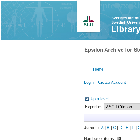
Sveriges lantbr
Swedish Univers
Librar
Epsilon Archive for St
Home
Login
Create Account
Up a level
Export as
Jump to:
A
|
B
|
C
|
D
|
E
|
F
|
Number of items:
80
.