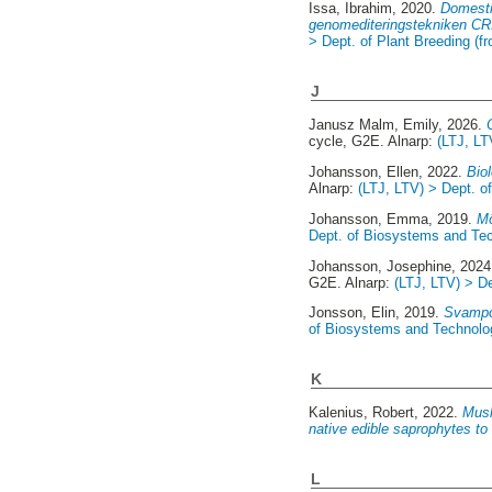
Issa, Ibrahim
, 2020.
Domesti
genomediteringstekniken CR
> Dept. of Plant Breeding (f
J
Janusz Malm, Emily
, 2026.
cycle, G2E. Alnarp:
(LTJ, LT
Johansson, Ellen
, 2022.
Bio
Alnarp:
(LTJ, LTV) > Dept. 
Johansson, Emma
, 2019.
Mö
Dept. of Biosystems and Te
Johansson, Josephine
, 202
G2E. Alnarp:
(LTJ, LTV) > De
Jonsson, Elin
, 2019.
Svampod
of Biosystems and Technolo
K
Kalenius, Robert
, 2022.
Mush
native edible saprophytes t
L