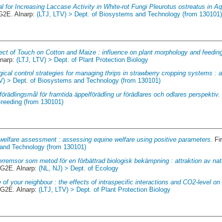
al for Increasing Laccase Activity in White-rot Fungi Pleurotus ostreatus in Aqu
 G2E. Alnarp:
(LTJ, LTV) > Dept. of Biosystems and Technology (from 130101
ect of Touch on Cotton and Maize : influence on plant morphology and feedin
lnarp:
(LTJ, LTV) > Dept. of Plant Protection Biology
gical control strategies for managing thrips in strawberry cropping systems : a 
V) > Dept. of Biosystems and Technology (from 130101)
förädlingsmål för framtida äppelförädling ur förädlares och odlares perspektiv.
Breeding (from 130101)
welfare assessment : assessing equine welfare using positive parameters.
Fir
 and Technology (from 130101)
rremsor som metod för en förbättrad biologisk bekämpning : attraktion av natur
 G2E. Alnarp:
(NL, NJ) > Dept. of Ecology
of your neighbour : the effects of intraspecific interactions and CO2-level on
 G2E. Alnarp:
(LTJ, LTV) > Dept. of Plant Protection Biology