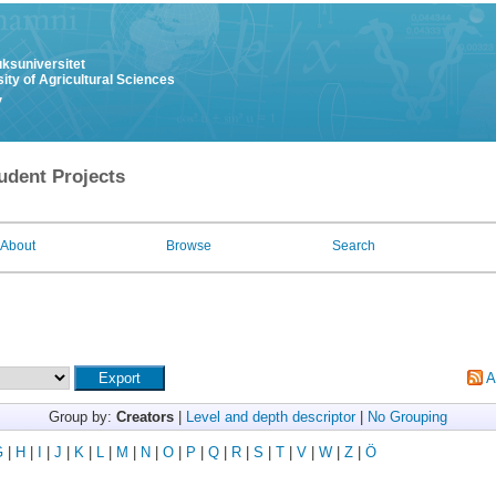
uksuniversitet
ity of Agricultural Sciences
y
udent Projects
About
Browse
Search
A
Group by:
Creators
|
Level and depth descriptor
|
No Grouping
G
|
H
|
I
|
J
|
K
|
L
|
M
|
N
|
O
|
P
|
Q
|
R
|
S
|
T
|
V
|
W
|
Z
|
Ö