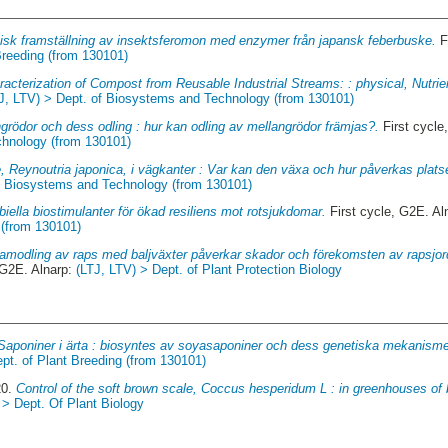
gisk framställning av insektsferomon med enzymer från japansk feberbuske.
F
Breeding (from 130101)
racterization of Compost from Reusable Industrial Streams: : physical, Nutrien
J, LTV) > Dept. of Biosystems and Technology (from 130101)
grödor och dess odling : hur kan odling av mellangrödor främjas?.
First cycle
chnology (from 130101)
e, Reynoutria japonica, i vägkanter : Var kan den växa och hur påverkas plats
of Biosystems and Technology (from 130101)
biella biostimulanter för ökad resiliens mot rotsjukdomar.
First cycle, G2E. Al
(from 130101)
amodling av raps med baljväxter påverkar skador och förekomsten av rapsjor
 G2E. Alnarp:
(LTJ, LTV) > Dept. of Plant Protection Biology
Saponiner i ärta : biosyntes av soyasaponiner och dess genetiska mekanismer
pt. of Plant Breeding (from 130101)
20.
Control of the soft brown scale, Coccus hesperidum L : in greenhouses of 
 > Dept. Of Plant Biology