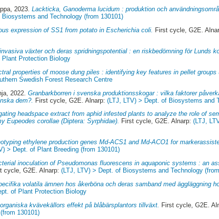
ippa
, 2023.
Lackticka, Ganoderma lucidum : produktion och användningsomr
of Biosystems and Technology (from 130101)
ous expression of SS1 from potato in Escherichia coli.
First cycle, G2E. Alna
 invasiva växter och deras spridningspotential : en riskbedömning för Lunds
 Plant Protection Biology
tral properties of moose dung piles : identifying key features in pellet group
outhern Swedish Forest Research Centre
nja
, 2022.
Granbarkborren i svenska produktionsskogar : vilka faktorer påverk
minska dem?.
First cycle, G2E. Alnarp:
(LTJ, LTV) > Dept. of Biosystems and 
gating headspace extract from aphid infested plants to analyze the role of se
emy Eupeodes corollae (Diptera: Syrphidae).
First cycle, G2E. Alnarp:
(LTJ, LTV
otyping ethylene production genes Md-ACS1 and Md-ACO1 for markerassisted
V) > Dept. of Plant Breeding (from 130101)
terial inoculation of Pseudomonas fluorescens in aquaponic systems : an ass
t cycle, G2E. Alnarp:
(LTJ, LTV) > Dept. of Biosystems and Technology (fro
pecifika volatila ämnen hos åkerböna och deras samband med äggläggning 
pt. of Plant Protection Biology
organiska kvävekällors effekt på blåbärsplantors tillväxt.
First cycle, G2E. Al
(from 130101)