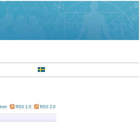
tom
RSS 1.0
RSS 2.0