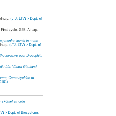
Alnarp:
(LTJ, LTV) > Dept. of
.
First cycle, G2E. Alnarp:
 expression levels in some
Alnarp:
(LTJ, LTV) > Dept. of
the invasive pest Drosophila
udie från Västra Götaland.
optera, Cerambycidae to
0101)
r skötsel av grön
TV) > Dept. of Biosystems