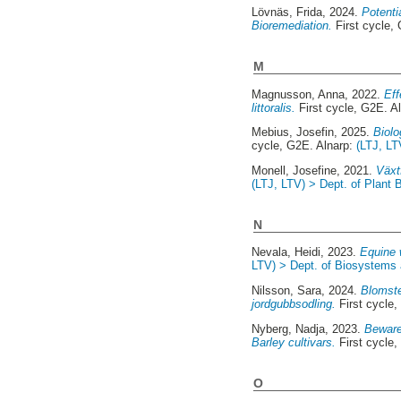
Lövnäs, Frida
, 2024.
Potenti
Bioremediation.
First cycle,
M
Magnusson, Anna
, 2022.
Eff
littoralis.
First cycle, G2E. A
Mebius, Josefin
, 2025.
Biolo
cycle, G2E. Alnarp:
(LTJ, LT
Monell, Josefine
, 2021.
Växt
(LTJ, LTV) > Dept. of Plant 
N
Nevala, Heidi
, 2023.
Equine 
LTV) > Dept. of Biosystems
Nilsson, Sara
, 2024.
Blomste
jordgubbsodling.
First cycle,
Nyberg, Nadja
, 2023.
Beware 
Barley cultivars.
First cycle,
O