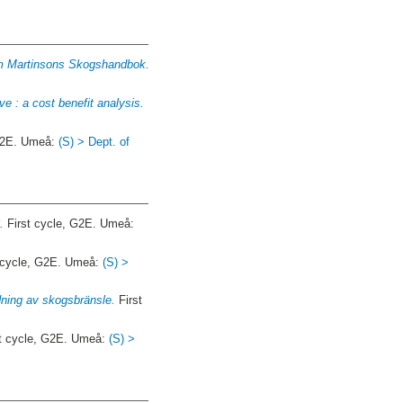
 om Martinsons Skogshandbok.
e : a cost benefit analysis.
 G2E. Umeå:
(S) > Dept. of
.
First cycle, G2E. Umeå:
 cycle, G2E. Umeå:
(S) >
dning av skogsbränsle.
First
t cycle, G2E. Umeå:
(S) >