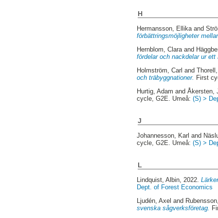
H
Hermansson, Ellika
and
Str
förbättringsmöjligheter mella
Hernblom, Clara
and
Häggbe
fördelar och nackdelar ur et
Holmström, Carl
and
Thorell
och träbyggnationer.
First c
Hurtig, Adam
and
Åkersten,
cycle, G2E. Umeå:
(S) > De
J
Johannesson, Karl
and
Näsl
cycle, G2E. Umeå:
(S) > De
L
Lindquist, Albin
, 2022.
Lärken
Dept. of Forest Economics
Ljudén, Axel
and
Rubensson,
svenska sågverksföretag.
Fi