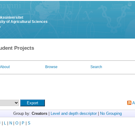
uksuniversitet
ity of Agricultural Sciences
y
udent Projects
About
Browse
Search
A
Group by:
Creators
|
Level and depth descriptor
|
No Grouping
J
|
L
|
N
|
O
|
P
|
S