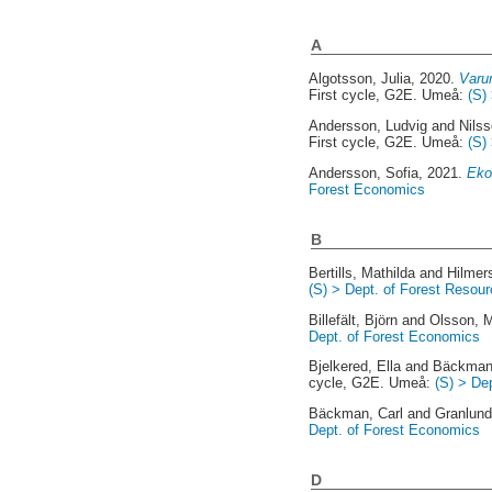
A
Algotsson, Julia
, 2020.
Varu
First cycle, G2E. Umeå:
(S)
Andersson, Ludvig
and
Nilss
First cycle, G2E. Umeå:
(S)
Andersson, Sofia
, 2021.
Eko
Forest Economics
B
Bertills, Mathilda
and
Hilmer
(S) > Dept. of Forest Reso
Billefält, Björn
and
Olsson, M
Dept. of Forest Economics
Bjelkered, Ella
and
Bäckman
cycle, G2E. Umeå:
(S) > De
Bäckman, Carl
and
Granlund
Dept. of Forest Economics
D