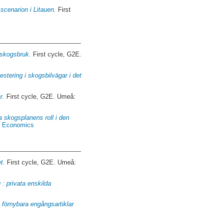
sscenarion i Litauen.
First
lskogsbruk.
First cycle, G2E.
estering i skogsbilvägar i det
r.
First cycle, G2E. Umeå:
a skogsplanens roll i den
st Economics
t.
First cycle, G2E. Umeå:
 : privata enskilda
 förnybara engångsartiklar