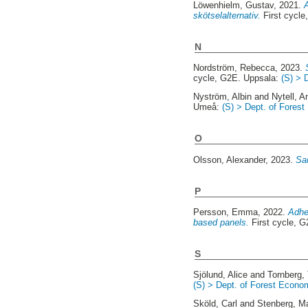
Löwenhielm, Gustav
, 2021.
skötselalternativ.
First cycl
N
Nordström, Rebecca
, 2023.
cycle, G2E. Uppsala:
(S) > 
Nyström, Albin
and
Nytell, A
Umeå:
(S) > Dept. of Fores
O
Olsson, Alexander
, 2023.
Sa
P
Persson, Emma
, 2022.
Adhes
based panels.
First cycle, 
S
Sjölund, Alice
and
Tornberg,
(S) > Dept. of Forest Econo
Sköld, Carl
and
Stenberg, M