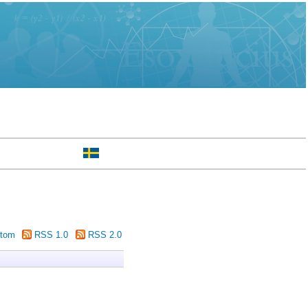
tom
RSS 1.0
RSS 2.0