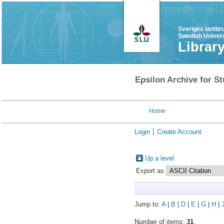
Sveriges lantbr
Swedish Univers
Librar
Epsilon Archive for St
Home
Login
Create Account
Up a level
Export as
Jump to:
A
|
B
|
D
|
E
|
G
|
H
|
Number of items:
31
.