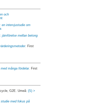
en och
nt
 : en intervjustudie om
cs
: jämförelse mellan betong
värderingsmetoder.
First
t med många fördelar.
First
 cycle, G2E. Umeå:
(S) >
v studie med fokus på