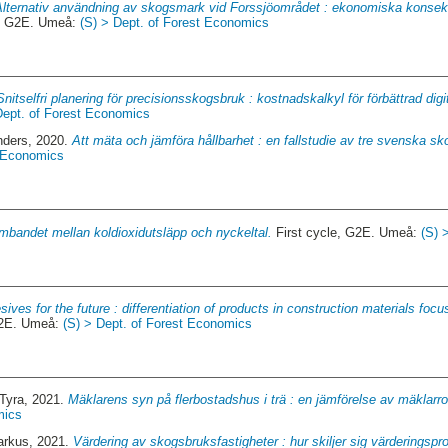
Alternativ användning av skogsmark vid Forssjöområdet : ekonomiska konsekv
e, G2E. Umeå:
(S) > Dept. of Forest Economics
Snitselfri planering för precisionsskogsbruk : kostnadskalkyl för förbättrad digit
Dept. of Forest Economics
nders
, 2020.
Att mäta och jämföra hållbarhet : en fallstudie av tre svenska s
t Economics
mbandet mellan koldioxidutsläpp och nyckeltal.
First cycle, G2E. Umeå:
(S) 
ives for the future : differentiation of products in construction materials foc
G2E. Umeå:
(S) > Dept. of Forest Economics
 Tyra
, 2021.
Mäklarens syn på flerbostadshus i trä : en jämförelse av mäklarrol
mics
arkus
, 2021.
Värdering av skogsbruksfastigheter : hur skiljer sig värderingsp