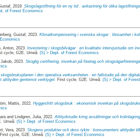
Gustaf
, 2019.
Skogslagstiftning för en ny tid : avkastning för olika lagstiftning
pt. of Forest Economics
rberg, Gustaf
, 2023.
Klimatkompensering i svenska skogar : lönsamhet i ko
t Economics
, Anton
, 2023.
Investering i skogsbilvägar : en kvalitativ intervjustudie om inv
st cycle, G2E. Umeå:
(S) > Dept. of Forest Economics
 Jakob
, 2023.
Skoglig certifiering, inverkan på företag och skogsägarföreninga
mics
a skogsbruksplanen i den operativa verksamheten : en fallstudie på den digital
 attityden gentemot verktyget.
First cycle, G2E. Umeå:
(S) > Dept. of Fore
röm, Mattis
, 2022.
Hyggesfritt skogsbruk : ekonomisk inverkan på skogsbruke
mics
ara
and
Lindgren, Julia
, 2022.
Attitydstudie kring avsättningar och kolinlagring
2E. Umeå:
(S) > Dept. of Forest Economics
rt, Vera
, 2023.
Skogens produkter och dess rykte : konsumenters attityder till
First cycle, G2E. Umeå:
(S) > Dept. of Forest Economics