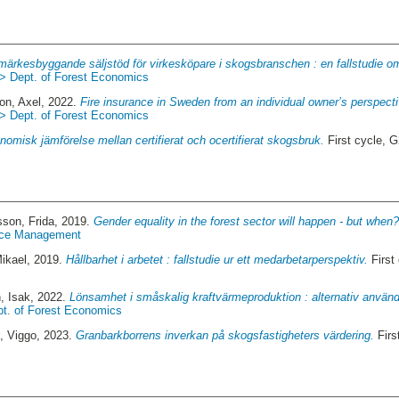
märkesbyggande säljstöd för virkesköpare i skogsbranschen : en fallstudie
 > Dept. of Forest Economics
on, Axel
, 2022.
Fire insurance in Sweden from an individual owner’s perspectiv
 > Dept. of Forest Economics
nomisk jämförelse mellan certifierat och ocertifierat skogsbruk.
First cycle,
sson, Frida
, 2019.
Gender equality in the forest sector will happen - but when?
urce Management
ikael
, 2019.
Hållbarhet i arbetet : fallstudie ur ett medarbetarperspektiv.
First
, Isak
, 2022.
Lönsamhet i småskalig kraftvärmeproduktion : alternativ använ
pt. of Forest Economics
, Viggo
, 2023.
Granbarkborrens inverkan på skogsfastigheters värdering.
Firs