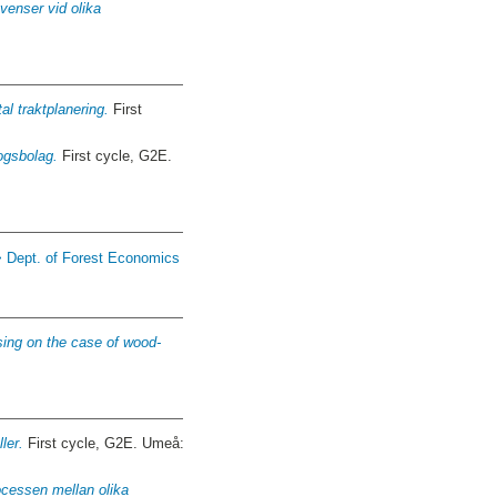
enser vid olika
al traktplanering.
First
kogsbolag.
First cycle, G2E.
> Dept. of Forest Economics
using on the case of wood-
ler.
First cycle, G2E. Umeå:
rocessen mellan olika