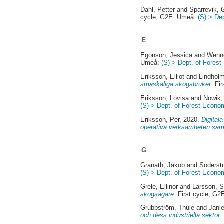
Dahl, Petter
and
Sparrevik, 
cycle, G2E. Umeå:
(S) > De
E
Egonson, Jessica
and
Wenne
Umeå:
(S) > Dept. of Fores
Eriksson, Elliot
and
Lindholm
småskaliga skogsbruket.
Fir
Eriksson, Lovisa
and
Nowik,
(S) > Dept. of Forest Econo
Eriksson, Per
, 2020.
Digital
operativa verksamheten samt
G
Granath, Jakob
and
Söderst
(S) > Dept. of Forest Econo
Grele, Ellinor
and
Larsson, S
skogsägare.
First cycle, G
Grubbström, Thule
and
Janle
och dess industriella sektor.