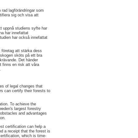
n rad lagförändringar som
iera sig och visa att
tt uppnå studiens syfte har
na har innefattat
tudien har också innefattat
t företag att stärka dess
 skogen sköts på ett bra
rskrävande. Det händer
finns en risk att våra
.
es of legal changes that
 can certify their forests to
cation. To achieve the
eden's largest forestry
t obstacles and advantages
ion.
t certification can help a
 a receipt that the forest is
tification, which is time-