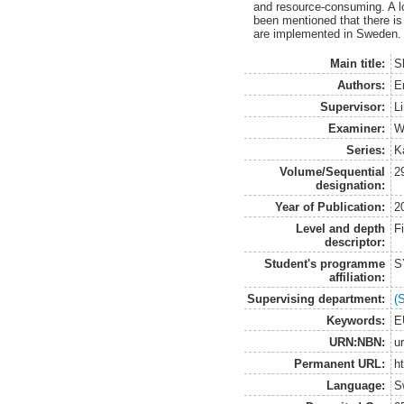
and resource-consuming. A lo
been mentioned that there is
are implemented in Sweden.
Main title:
S
Authors:
E
Supervisor:
L
Examiner:
W
Series:
K
Volume/Sequential
2
designation:
Year of Publication:
2
Level and depth
F
descriptor:
Student's programme
S
affiliation:
Supervising department:
(
Keywords:
E
URN:NBN:
u
Permanent URL:
h
Language:
S