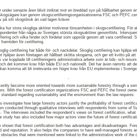
under senaste åren blivit inriktat mot en breddad syn på hållbarhet genom e
 Skogsägare kan genom skogscertifieringsorganisationerna FSC och PEFC certif
v på sitt skogsbruk än vad lagen kräver.
ka hur stora skogliga aktörer motiverar lönsamheten i skogscertifiering. För a
spondenter från några av Sveriges största skogsaktörer genomförts. Intervjuer
iering och vilka hinder och fördelar som uppstår genom att vara certifierad. S
framtiden för certifiering.
oglig certifiering har både för- och nackdelar. Skoglig certifiering kan hjälpa et
hjälper även företagen att hållbart skötta skogarna, och ger ett kvitto på att
var kopplade till certifieringens administrativa arbete som är tids- och resu
h det kommer krav från både EU och nationellt. Det har även nämnts att det 
kan komma att bli irrelevanta om högre krav från EU implementeras i Sverige
,
ently become more oriented towards more sustainable forestry through a seri
s. With the forest certification organizations FSC and PEFC the forest owners
 standard regarding sustainability and the environment than the law requires.
 investigate how large forestry actors justify the profitability of forest certifi
en conducted through qualitative interviews with respondents from some of Sw
 The interviews included the respondent’s views on forest certification, wha
he study has also included how major actors view the future of forest certificat
e shown that forest certification both has advantages and disadvantages. Fores
 and reputation. It also helps the companies to have well-managed forests and
bstacles that were mentioned were linked to the administrative work of the cer