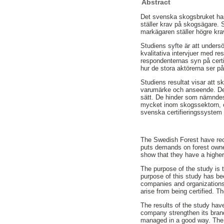
Abstract
Det svenska skogsbruket har 
ställer krav på skogsägare.
markägaren ställer högre kra
Studiens syfte är att undersö
kvalitativa intervjuer med re
respondenternas syn på certif
hur de stora aktörerna ser på 
Studiens resultat visar att sk
varumärke och anseende. Det 
sätt. De hinder som nämndes 
mycket inom skogssektorn, oc
svenska certifieringssystem 
The Swedish Forest have rec
puts demands on forest owner
show that they have a higher
The purpose of the study is to
purpose of this study has be
companies and organizations.
arise from being certified. T
The results of the study hav
company strengthen its brand
managed in a good way. The o