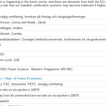
t is happening in the forest sector, and there are demands from both the EU a
 a risk that our Swedish certification systems may become irrelevant if highe
koglig certifiering, inverkan på företag och skogsägarföreningar
riksson, Lovisa
and
Nowik, Jakob
indhagen, Anders
idmark, Camilla
andidatarbeten / Sveriges lantbruksuniversitet, Institutionen för skogsekonom
9
023
irst cycle, G2E
Y001 Forest Science - Master's Programme 300 HEC
S) > Dept. of Forest Economics
U, FSC, lönsamhet, PEFC, skoglig certifiering
rn:nbn:se:slu:epsilon-s-18879
ttp://urn.kb.se/resolve?urn=urn:nbn:se:slu:epsilon-s-18879
wedish