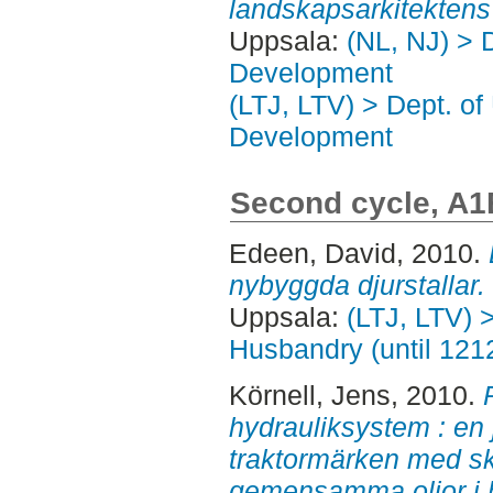
landskapsarkitektens 
Uppsala:
(NL, NJ) > 
Development
(LTJ, LTV) > Dept. of
Development
Second cycle, A1
Edeen, David
, 2010.
nybyggda djurstallar.
Uppsala:
(LTJ, LTV) 
Husbandry (until 121
Körnell, Jens
, 2010.
hydrauliksystem : en
traktormärken med sk
gemensamma oljor i h