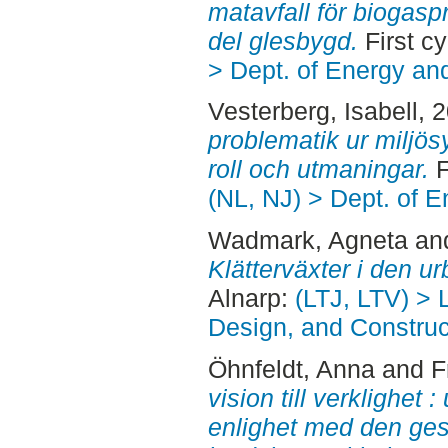
matavfall för biogasp
del glesbygd.
First c
> Dept. of Energy an
Vesterberg, Isabell
, 
problematik ur milj
roll och utmaningar.
F
(NL, NJ) > Dept. of 
Wadmark, Agneta
an
Klätterväxter i den ur
Alnarp:
(LTJ, LTV) >
Design, and Construct
Öhnfeldt, Anna
and
F
vision till verklighet
enlighet med den ges