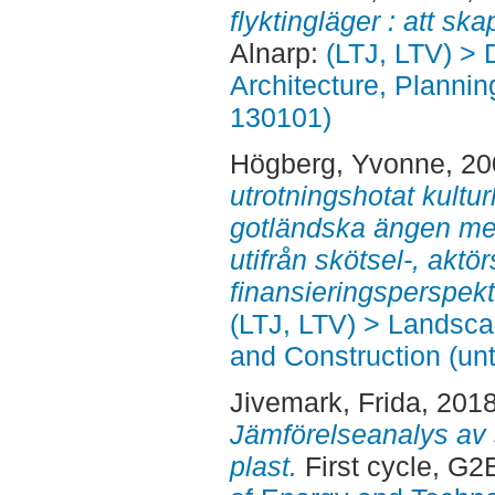
flyktingläger : att sk
Alnarp:
(LTJ, LTV) > 
Architecture, Planni
130101)
Högberg, Yvonne
, 2
utrotningshotat kultu
gotländska ängen med
utifrån skötsel-, aktö
finansieringsperspekti
(LTJ, LTV) > Landsc
and Construction (unt
Jivemark, Frida
, 201
Jämförelseanalys av 
plast.
First cycle, G2