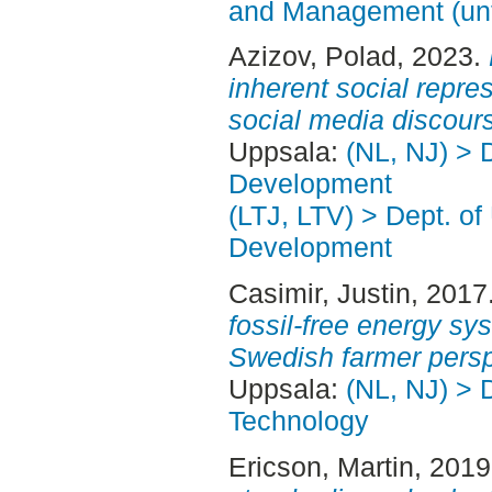
and Management (unt
Azizov, Polad
, 2023.
inherent social repre
social media discour
Uppsala:
(NL, NJ) > 
Development
(LTJ, LTV) > Dept. of
Development
Casimir, Justin
, 2017
fossil-free energy sys
Swedish farmer persp
Uppsala:
(NL, NJ) > 
Technology
Ericson, Martin
, 201