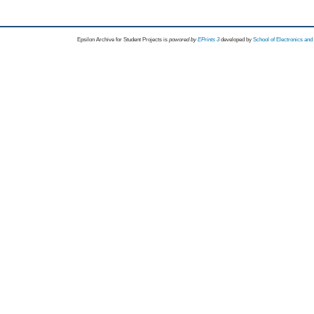
Epsilon Archive for Student Projects is
powored by
EPrints 3
developed by
School of Electronics an