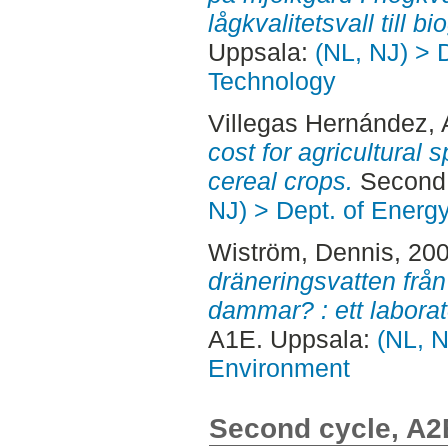
lågkvalitetsvall till bi
Uppsala:
(NL, NJ) > 
Technology
Villegas Hernández,
cost for agricultural 
cereal crops.
Second 
NJ) > Dept. of Energ
Wiström, Dennis
, 20
dräneringsvatten frå
dammar? : ett laborat
A1E. Uppsala:
(NL, N
Environment
Second cycle, A2