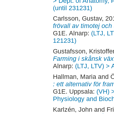
> Dept. of Anatomy, 
(until 231231)
Carlsson, Gustav
, 20
frövall av timotej och
G1E. Alnarp:
(LTJ, L
121231)
Gustafsson, Kristoffe
Farming i skånsk väx
Alnarp:
(LTJ, LTV) > 
Hallman, Maria
and
Ö
: ett alternativ för fr
G1E. Uppsala:
(VH) 
Physiology and Bioch
Karlzén, John
and
Fr