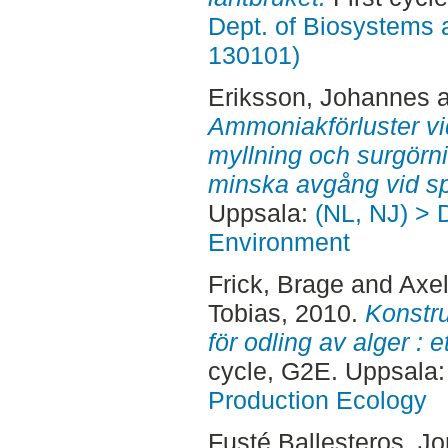
Dept. of Biosystems 
130101)
Eriksson, Johannes
Ammoniakförluster vid
myllning och surgörn
minska avgång vid sp
Uppsala:
(NL, NJ) > D
Environment
Frick, Brage
and
Axe
Tobias
, 2010.
Konstru
för odling av alger : 
cycle, G2E. Uppsala
Production Ecology
Fusté Ballesteros, Jo