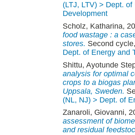
(LTJ, LTV) > Dept. of
Development
Scholz, Katharina
, 2
food wastage : a case
stores.
Second cycle,
Dept. of Energy and 
Shittu, Ayotunde Ste
analysis for optimal c
crops to a biogas plan
Uppsala, Sweden.
Se
(NL, NJ) > Dept. of 
Zanaroli, Giovanni
, 
assessment of biome
and residual feedsto