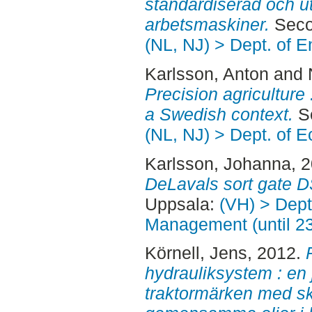
standardiserad och utb
arbetsmaskiner.
Seco
(NL, NJ) > Dept. of 
Karlsson, Anton
and
Precision agriculture :
a Swedish context.
Se
(NL, NJ) > Dept. of 
Karlsson, Johanna
, 
DeLavals sort gate 
Uppsala:
(VH) > Dept
Management (until 2
Körnell, Jens
, 2012.
hydrauliksystem : en
traktormärken med sk