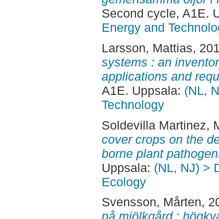
Second cycle, A1E. 
Energy and Technolo
Larsson, Mattias
, 20
systems : an inventor
applications and req
A1E. Uppsala:
(NL, N
Technology
Soldevilla Martinez, 
cover crops on the d
borne plant pathogen
Uppsala:
(NL, NJ) > 
Ecology
Svensson, Mårten
, 2
på mjölkgård : högkval