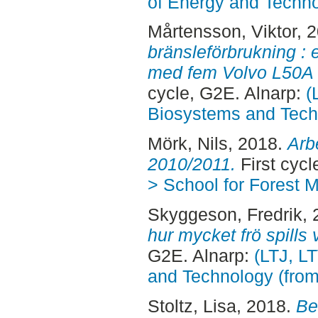
of Energy and Techn
Mårtensson, Viktor
, 
bränsleförbrukning : 
med fem Volvo L50A 
cycle, G2E. Alnarp:
(
Biosystems and Tech
Mörk, Nils
, 2018.
Arb
2010/2011.
First cyc
> School for Forest
Skyggeson, Fredrik
,
hur mycket frö spills 
G2E. Alnarp:
(LTJ, L
and Technology (fro
Stoltz, Lisa
, 2018.
Be