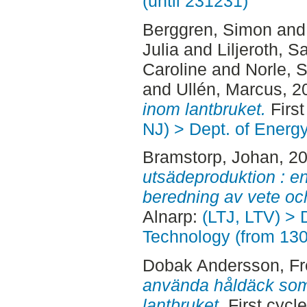
(until 231231)
Berggren, Simon
an
Julia
and
Liljeroth, S
Caroline
and
Norle, 
and
Ullén, Marcus
, 2
inom lantbruket.
First
NJ) > Dept. of Energ
Bramstorp, Johan
, 2
utsädeproduktion : en
beredning av vete oc
Alnarp:
(LTJ, LTV) > 
Technology (from 13
Dobak Andersson, Fr
använda håldäck so
lantbruket.
First cycl