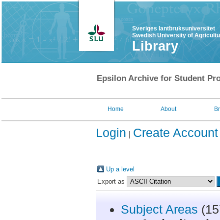
Sveriges lantbruksuniversitet
Swedish University of Agricult
Library
Epsilon Archive for Student Pro
Home
About
B
Login
Create Account
Up a level
Export as
Subject Areas
(15