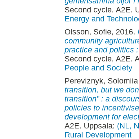
gemensamma oljor i h
Second cycle, A2E. 
Energy and Technolo
Olsson, Sofie
, 2016.
community agriculture
practice and politics :
Second cycle, A2E. 
People and Society
Pereviznyk, Solomiia
transition, but we don
transition” : a disco
policies to incentivis
development for elect
A2E. Uppsala:
(NL, N
Rural Development