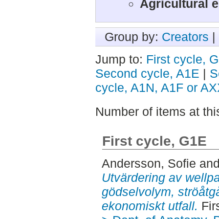
Agricultural 
Group by:
Creators
|
Jump to:
First cycle, 
Second cycle, A1E
|
S
cycle, A1N, A1F or A
Number of items at thi
First cycle, G1E
Andersson, Sofie
an
Utvärdering av wellp
gödselvolym, ströåtgå
ekonomiskt utfall.
Fir