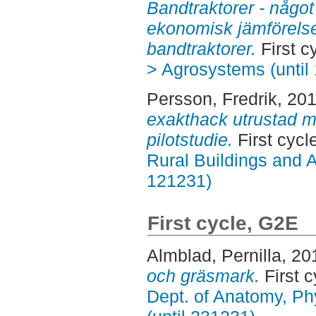
Bandtraktorer - något
ekonomisk jämförelse
bandtraktorer.
First c
> Agrosystems (until
Persson, Fredrik
, 20
exakthack utrustad m
pilotstudie.
First cycl
Rural Buildings and 
121231)
First cycle, G2E
Almblad, Pernilla
, 20
och gräsmark.
First c
Dept. of Anatomy, Ph