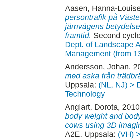
Aasen, Hanna-Louis
persontrafik på Väste
järnvägens betydelse f
framtid.
Second cycle
Dept. of Landscape A
Management (from 1
Andersson, Johan
, 2
med aska från trädbr
Uppsala:
(NL, NJ) > 
Technology
Anglart, Dorota
, 201
body weight and body 
cows using 3D imagi
A2E. Uppsala:
(VH) >