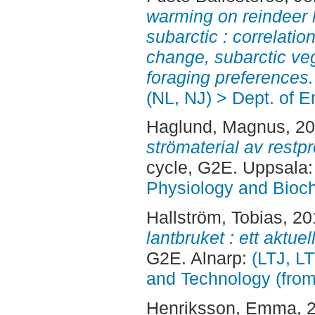
warming on reindeer 
subarctic : correlatio
change, subarctic veg
foraging preferences.
(NL, NJ) > Dept. of 
Haglund, Magnus
, 2
strömaterial av restp
cycle, G2E. Uppsala
Physiology and Bioch
Hallström, Tobias
, 2
lantbruket : ett aktuell
G2E. Alnarp:
(LTJ, L
and Technology (fro
Henriksson, Emma
, 