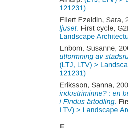
121231)
Ellert Ezeldin, Sara
, 
ljuset.
First cycle, G2
Landscape Architectu
Enbom, Susanne
, 2
utformning av stadsr
(LTJ, LTV) > Landscap
121231)
Eriksson, Sanna
, 20
industriminne? : en 
i Findus ärtodling.
Fir
LTV) > Landscape Arc
F