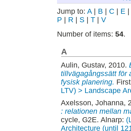
Jump to:
A
|
B
|
C
|
E
P
|
R
|
S
|
T
|
V
Number of items:
54
.
A
Aulin, Gustav
, 2010.
tillvägagångssätt för
fysisk planering.
First
LTV) > Landscape Arc
Axelsson, Johanna
, 
: relationen mellan m
cycle, G2E. Alnarp:
(
Architecture (until 1