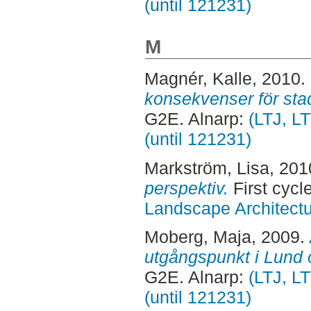
(until 121231)
M
Magnér, Kalle
, 2010.
konsekvenser för sta
G2E. Alnarp:
(LTJ, L
(until 121231)
Markström, Lisa
, 201
perspektiv.
First cycl
Landscape Architectu
Moberg, Maja
, 2009.
utgångspunkt i Lund
G2E. Alnarp:
(LTJ, L
(until 121231)