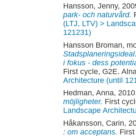
Hansson, Jenny
, 200
park- och naturvård.
F
(LTJ, LTV) > Landscap
121231)
Hansson Broman, m
Stadsplaneringsideal
i fokus - dess potenti
First cycle, G2E. Aln
Architecture (until 1
Hedman, Anna
, 2010
möjligheter.
First cyc
Landscape Architectu
Håkansson, Carin
, 2
: om acceptans.
First