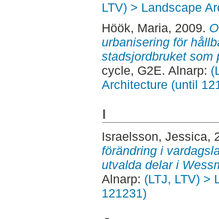
LTV) > Landscape Arc
Höök, Maria
, 2009.
O
urbanisering för håll
stadsjordbruket som p
cycle, G2E. Alnarp:
(
Architecture (until 1
I
Israelsson, Jessica
, 
förändring i vardagsl
utvalda delar i Wess
Alnarp:
(LTJ, LTV) > 
121231)