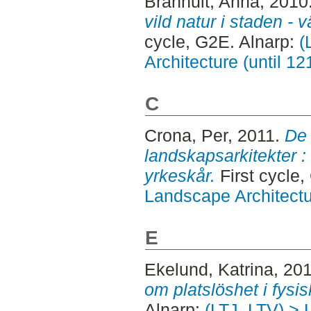
Brånhult, Anna
, 2010
vild natur i staden - v
cycle, G2E. Alnarp:
(
Architecture (until 1
C
Crona, Per
, 2011.
De 
landskapsarkitekter :
yrkeskår.
First cycle,
Landscape Architectu
E
Ekelund, Katrina
, 20
om platslöshet i fysis
Alnarp:
(LTJ, LTV) > 