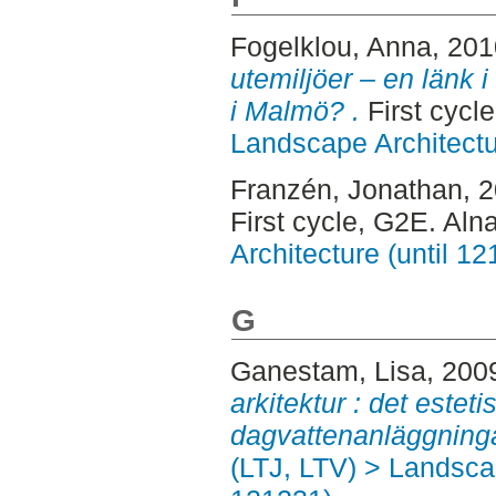
Fogelklou, Anna
, 20
utemiljöer – en länk 
i Malmö? .
First cycl
Landscape Architectu
Franzén, Jonathan
, 
First cycle, G2E. Aln
Architecture (until 1
G
Ganestam, Lisa
, 200
arkitektur : det este
dagvattenanläggninga
(LTJ, LTV) > Landscap