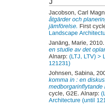
J
Jacobson, Carl Mag
åtgärder och planerin
jämförelse.
First cycl
Landscape Architectu
Janäng, Marie
, 2010
en studie av det opla
Alnarp:
(LTJ, LTV) > 
121231)
Johnsen, Sabina
, 20
komma in : en disku
medborgarinflytande 
cycle, G2E. Alnarp:
(
Architecture (until 1