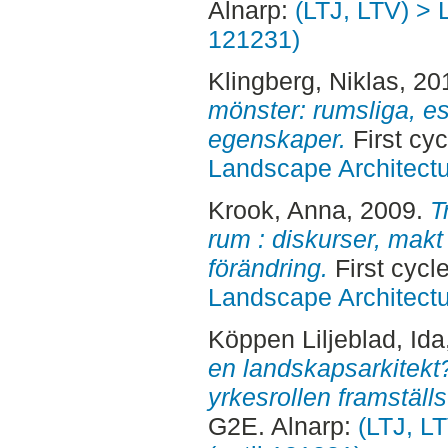
Alnarp:
(LTJ, LTV) > 
121231)
Klingberg, Niklas
, 20
mönster: rumsliga, es
egenskaper.
First cy
Landscape Architectu
Krook, Anna
, 2009.
T
rum : diskurser, makt 
förändring.
First cycl
Landscape Architectu
Köppen Liljeblad, Ida
en landskapsarkitekt?
yrkesrollen framställ
G2E. Alnarp:
(LTJ, L