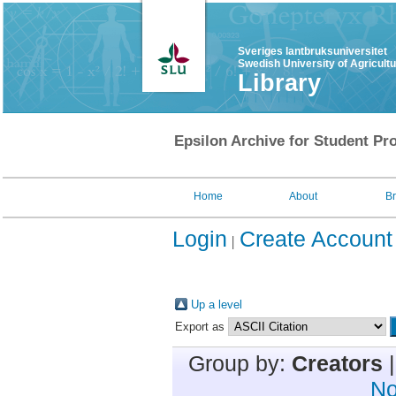
Sveriges lantbruksuniversitet
Swedish University of Agricult
Library
Epsilon Archive for Student Pro
Home
About
B
Login
Create Account
Up a level
Export as
Group by:
Creators
No