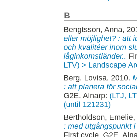
B
Bengtsson, Anna
, 20
eller möjlighet? : att 
och kvalitéer inom s
låginkomstländer..
Fir
LTV) > Landscape Arc
Berg, Lovisa
, 2010.
M
: att planera för socia
G2E. Alnarp:
(LTJ, L
(until 121231)
Bertholdson, Emelie
,
: med utgångspunkt i 
First cycle, G2E. Aln