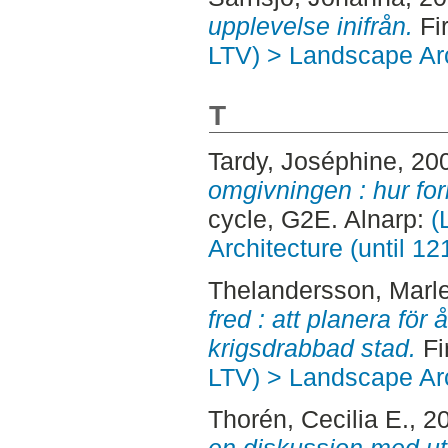
upplevelse inifrån.
Fir
LTV) > Landscape Arc
T
Tardy, Joséphine
, 20
omgivningen : hur fo
cycle, G2E. Alnarp:
(
Architecture (until 1
Thelandersson, Marl
fred : att planera för
krigsdrabbad stad.
Fi
LTV) > Landscape Arc
Thorén, Cecilia E.
, 2