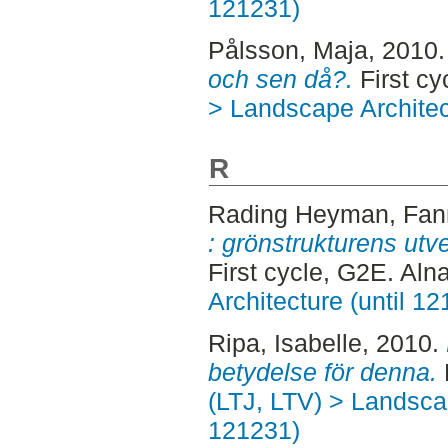
121231)
Pålsson, Maja
, 2010
och sen då?.
First cy
> Landscape Architec
R
Rading Heyman, Fan
: grönstrukturens utve
First cycle, G2E. Aln
Architecture (until 1
Ripa, Isabelle
, 2010.
betydelse för denna.
F
(LTJ, LTV) > Landscap
121231)