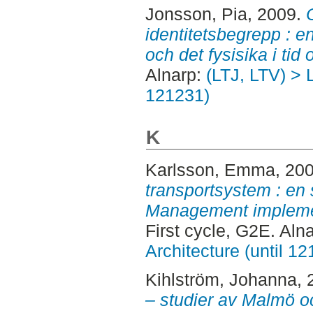
Jonsson, Pia
, 2009.
identitetsbegrepp : en
och det fysisika i tid 
Alnarp:
(LTJ, LTV) > 
121231)
K
Karlsson, Emma
, 20
transportsystem : en 
Management impleme
First cycle, G2E. Aln
Architecture (until 1
Kihlström, Johanna
,
– studier av Malmö o