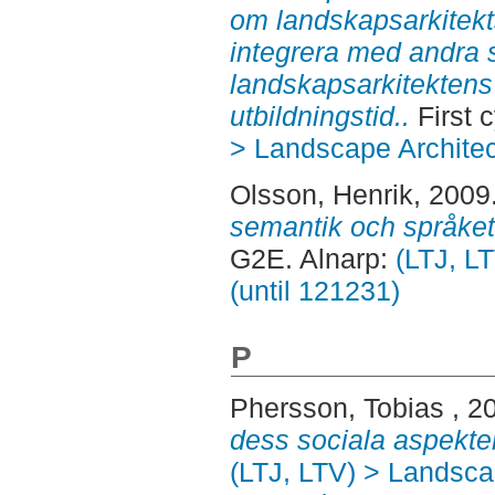
om landskapsarkitekts
integrera med andra s
landskapsarkitektens
utbildningstid..
First 
> Landscape Architec
Olsson, Henrik
, 2009
semantik och språket
G2E. Alnarp:
(LTJ, L
(until 121231)
P
Phersson, Tobias
, 2
dess sociala aspekter
(LTJ, LTV) > Landscap