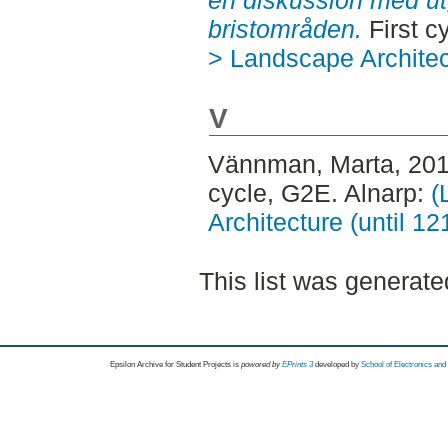
en diskussion med ut
bristområden.
First c
> Landscape Architec
V
Vännman, Marta
, 20
cycle, G2E. Alnarp:
(
Architecture (until 1
This list was generat
Epsilon Archive for Student Projects is
powored by
EPrints 3
developed by
School of Electronics an