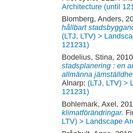
Architecture (until 1
Blomberg, Anders
, 2
hållbart stadsbyggan
(LTJ, LTV) > Landscap
121231)
Bodelius, Stina
, 201
stadsplanering : en a
allmänna jämställdhe
Alnarp:
(LTJ, LTV) > 
121231)
Bohlemark, Axel
, 20
klimatförändringar.
Fi
LTV) > Landscape Arc