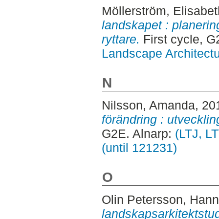
Möllerström, Elisabet
landskapet : planering
ryttare.
First cycle, G
Landscape Architectu
N
Nilsson, Amanda
, 20
förändring : utvecklin
G2E. Alnarp:
(LTJ, L
(until 121231)
O
Olin Petersson, Han
landskapsarkitektstud