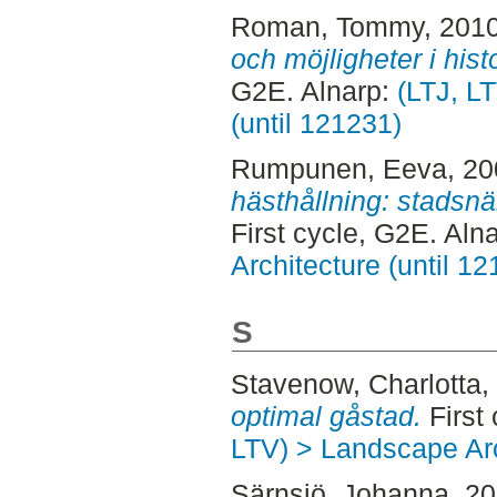
Roman, Tommy
, 201
och möjligheter i hist
G2E. Alnarp:
(LTJ, L
(until 121231)
Rumpunen, Eeva
, 2
hästhållning: stadsnä
First cycle, G2E. Aln
Architecture (until 1
S
Stavenow, Charlotta
,
optimal gåstad.
First
LTV) > Landscape Arc
Särnsjö, Johanna
, 2