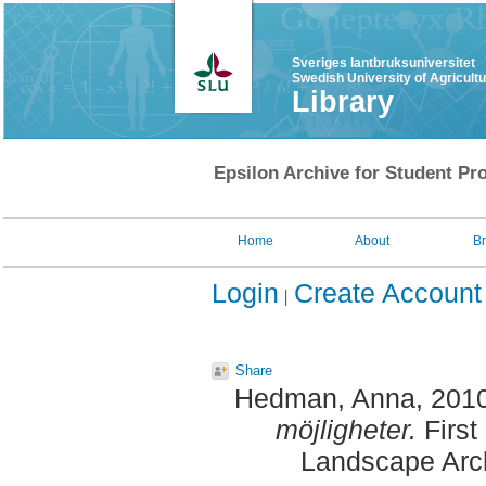
Sveriges lantbruksuniversitet
Swedish University of Agricult
Library
Epsilon Archive for Student Pro
Home
About
B
Login
Create Account
Share
Hedman, Anna
, 201
möjligheter.
First
Landscape Arch