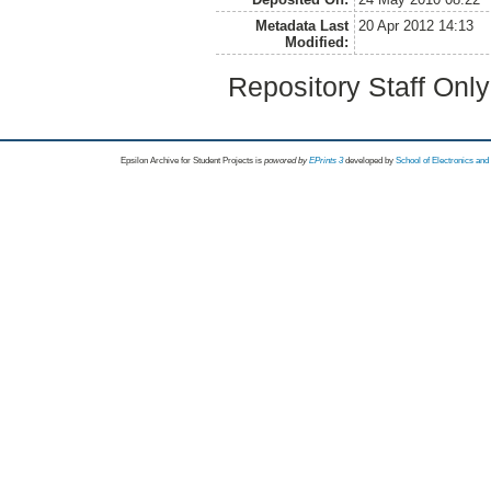
Metadata Last
20 Apr 2012 14:13
Modified:
Repository Staff Onl
Epsilon Archive for Student Projects is
powored by
EPrints 3
developed by
School of Electronics an