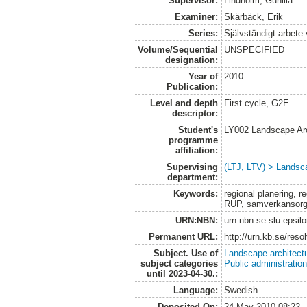
Supervisor:
Lindholm, Gunilla
Examiner:
Skärbäck, Erik
Series:
Självständigt arbete
Volume/Sequential
UNSPECIFIED
designation:
Year of
2010
Publication:
Level and depth
First cycle, G2E
descriptor:
Student's
LY002 Landscape Ar
programme
affiliation:
Supervising
(LTJ, LTV) > Landsca
department:
Keywords:
regional planering, 
RUP, samverkansorga
URN:NBN:
urn:nbn:se:slu:epsil
Permanent URL:
http://urn.kb.se/res
Subject. Use of
Landscape architect
subject categories
Public administratio
until 2023-04-30.:
Language:
Swedish
Deposited On:
24 May 2010 08:22