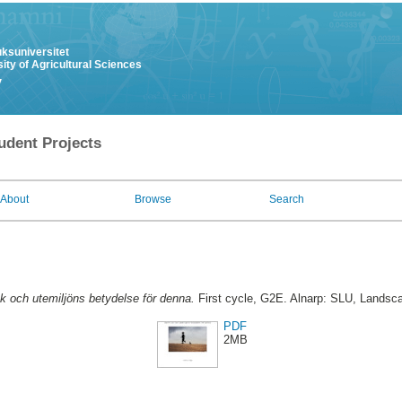
uksuniversitet
ity of Agricultural Sciences
y
udent Projects
About
Browse
Search
k och utemiljöns betydelse för denna.
First cycle, G2E. Alnarp: SLU, Landscap
PDF
2MB