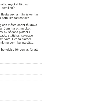
smatta, mycket färg och
 utemiljön?
e flesta vuxna människor har
 barn lika fantastiska
ng och måste därför få kräva
eg. Barn har ett mycket
ov av sådana platser i
sade, statiska, isolerade
orm vara. Dessa platser
 omkring dem, kunna sätta
 betydelse för denna, för att