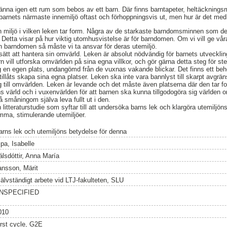
känna igen ett rum som bebos av ett barn. Där finns barntapeter, heltäckning
r barnets närmaste innemiljö oftast och förhoppningsvis ut, men hur är det med
n miljö i vilken leken tar form. Några av de starkaste barndomsminnen som d
Detta visar på hur viktig utomhusvistelse är för barndomen. Om vi vill ge våra
n barndomen så måste vi ta ansvar för deras utemiljö.
sätt att hantera sin omvärld. Leken är absolut nödvändig för barnets utveckli
n vill utforska omvärlden på sina egna villkor, och gör gärna detta steg för st
g en egen plats, undangömd från de vuxnas vakande blickar. Det finns ett beh
llåts skapa sina egna platser. Leken ska inte vara bannlyst till skarpt avgrän
till omvärlden. Leken är levande och det måste även platserna där den tar f
s värld och i vuxenvärlden för att barnen ska kunna tillgodogöra sig världen
småningom själva leva fullt ut i den.
itteraturstudie som syftar till att undersöka barns lek och klargöra utemiljöns
amma, stimulerande utemiljöer.
arns lek och utemiljöns betydelse för denna
pa, Isabelle
álsdóttir, Anna María
ansson, Märit
jälvständigt arbete vid LTJ-fakulteten, SLU
NSPECIFIED
010
irst cycle, G2E