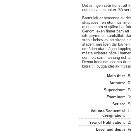
Det är ingen svår konst att 
naturligtvis leksaker. Så se
Barns lek är beroende av de
skapades i en utomhusmiljö. 
minnen som vi själva har frå
Genom leken finner barn ett 
sitt utrymme i samhället. Bar
starkt behov av att skapa si
staden, områden där barnen ti
områden utan någon koppling 
måste existera både i barnen
den i ett sammanhang och så 
Denna kandidatuppsats är en l
bidra till byggandet av trivs
Main title:
B
Authors:
Ri
Supervisor:
P
Examiner:
J
Series:
S
Volume/Sequential
U
designation:
Year of Publication:
2
Level and depth
F