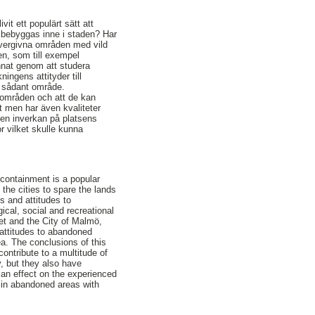
t ett populärt sätt att
 bebyggas inne i staden? Har
övergivna områden med vild
den, som till exempel
nnat genom att studera
ingens attityder till
t sådant område.
a områden och att de kan
vt men har även kvaliteter
 en inverkan på platsens
r vilket skulle kunna
containment is a popular
 the cities to spare the lands
s and attitudes to
ical, social and recreational
et and the City of Malmö,
 attitudes to abandoned
a. The conclusions of this
ontribute to a multitude of
, but they also have
 an effect on the experienced
t in abandoned areas with