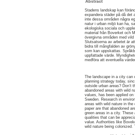
Abstract
Stadens landskap kan förändr
expandera städer på då det 
inte dessa områden några eg
natur i urban miljö kan ha, s
ekologiska sociala och upple
material från Boverket och Ma
övergivna områden med vild n
Slutsatserna av arbetet är a
bidra till mångfalden av grön
som kan uppskattas. Språkbru
uppfattade värde. Myndighete
medföra att eventuella värde
The landscape in a city can
planning strategy today, sinc
outside urban areas? Don’t t
abandoned areas with wild nat
values, has been applied on
Sweden. Research in environ
areas with wild nature in th
paper are that abandoned are
green areas in a city. These
qualities that can be apprec
value. Authorities like Bove
wild nature being colonized.