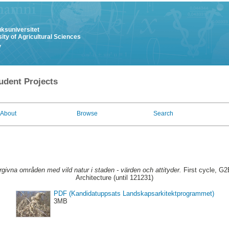
uksuniversitet
ity of Agricultural Sciences
y
udent Projects
About
Browse
Search
givna områden med vild natur i staden - värden och attityder.
First cycle, G2
Architecture (until 121231)
PDF (Kandidatuppsats Landskapsarkitektprogrammet)
3MB