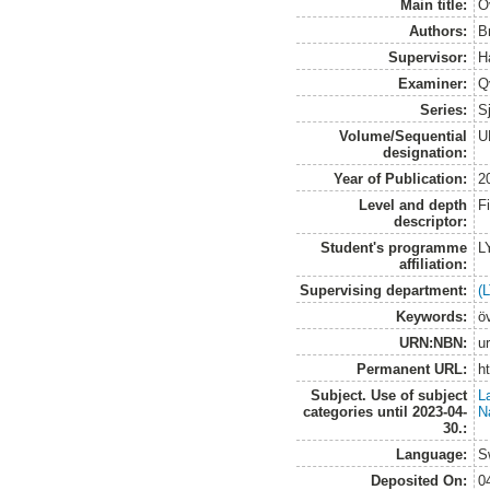
Main title:
Ö
Authors:
B
Supervisor:
H
Examiner:
Q
Series:
S
Volume/Sequential
U
designation:
Year of Publication:
2
Level and depth
F
descriptor:
Student's programme
L
affiliation:
Supervising department:
(
Keywords:
ö
URN:NBN:
u
Permanent URL:
h
Subject. Use of subject
L
categories until 2023-04-
N
30.:
Language:
S
Deposited On:
0