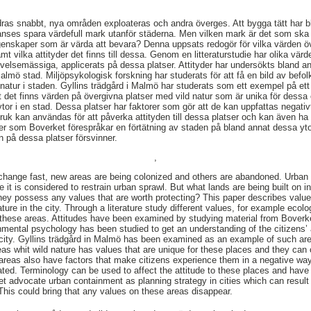
as snabbt, nya områden exploateras och andra överges. Att bygga tätt har blivi
anses spara värdefull mark utanför städerna. Men vilken mark är det som ska
enskaper som är värda att bevara? Denna uppsats redogör för vilka värden 
amt vilka attityder det finns till dessa. Genom en litteraturstudie har olika vär
velsemässiga, applicerats på dessa platser. Attityder har undersökts bland a
lmö stad. Miljöpsykologisk forskning har studerats för att få en bild av befolkn
atur i staden. Gyllins trädgård i Malmö har studerats som ett exempel på et
tt det finns värden på övergivna platser med vild natur som är unika för dess
ytor i en stad. Dessa platser har faktorer som gör att de kan uppfattas negati
k kan användas för att påverka attityden till dessa platser och kan även ha
r som Boverket förespråkar en förtätning av staden på bland annat dessa yto
n på dessa platser försvinner.
,
 change fast, new areas are being colonized and others are abandoned. Urban 
e it is considered to restrain urban sprawl. But what lands are being built on in
hey possess any values that are worth protecting? This paper describes value
ure in the city. Through a literature study different values, for example ecolog
 these areas. Attitudes have been examined by studying material from Boverk
mental psychology has been studied to get an understanding of the citizens’
e city. Gyllins trädgård in Malmö has been examined as an example of such are
as whit wild nature has values that are unique for these places and they can c
 areas also have factors that make citizens experience them in a negative way
iated. Terminology can be used to affect the attitude to these places and have
ket advocate urban containment as planning strategy in cities which can resul
 This could bring that any values on these areas disappear.