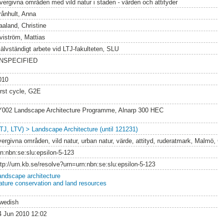
vergivna områden med vild natur i staden - värden och attityder
rånhult, Anna
aaland, Christine
viström, Mattias
jälvständigt arbete vid LTJ-fakulteten, SLU
NSPECIFIED
010
irst cycle, G2E
Y002 Landscape Architecture Programme, Alnarp 300 HEC
LTJ, LTV) > Landscape Architecture (until 121231)
vergivna områden, vild natur, urban natur, värde, attityd, ruderatmark, Malmö, 
rn:nbn:se:slu:epsilon-5-123
ttp://urn.kb.se/resolve?urn=urn:nbn:se:slu:epsilon-5-123
andscape architecture
ature conservation and land resources
wedish
4 Jun 2010 12:02