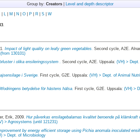
Group by:
Creators
|
Level and depth descriptor
K
|
L
|
M
|
N
|
O
|
P
|
R
|
S
|
W
33
.
21.
Impact of light quality on leafy green vegetables.
Second cycle, A2E. Alna
(from 130101)
örluster i olika ensileringssystem .
Second cycle, A2E. Uppsala:
(VH) > Dept.
ajsensilage i Sverige.
First cycle, G2E. Uppsala:
(VH) > Dept. of Animal Nutr
Utfodringens betydelse för hästens hälsa.
First cycle, G2E. Uppsala:
(VH) > D
er, Erik
, 2009.
Hur påverkas ensilagebalarnas kvalitet beroende på klämkraft 
V) > Agrosystems (until 121231)
mprovement by energy efficient storage using Pichia anomala inoculated ensile
J) > Dept. of Microbiology