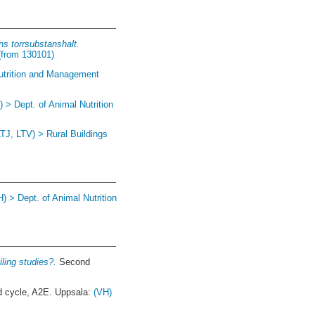
s torrsubstanshalt.
(from 130101)
Nutrition and Management
) > Dept. of Animal Nutrition
LTJ, LTV) > Rural Buildings
H) > Dept. of Animal Nutrition
ling studies?.
Second
 cycle, A2E. Uppsala:
(VH)