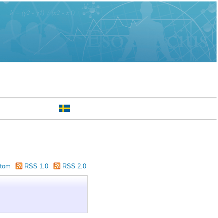
tom
RSS 1.0
RSS 2.0