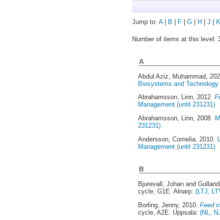
Jump to:
A
|
B
|
F
|
G
|
H
|
J
|
Number of items at this level:
A
Abdul Aziz, Muhammad
, 20
Biosystems and Technology 
Abrahamsson, Linn
, 2012.
F
Management (until 231231)
Abrahamsson, Linn
, 2008.
M
231231)
Andersson, Cornelia
, 2010.
Management (until 231231)
B
Bjurevall, Johan
and
Gulland
cycle, G1E. Alnarp:
(LTJ, LT
Borling, Jenny
, 2010.
Feed i
cycle, A2E. Uppsala:
(NL, N