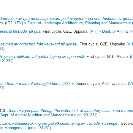
ämförelse av fyra rundbalspressars packningsförmåga som funktion av grödan
rp:
(LTJ, LTV) > Dept. of Landscape Architecture, Planning and Management 
nterat blötfoder till gris.
First cycle, G2E. Uppsala:
(VH) > Dept. of Animal 
levnad av ogräsfrön från vallskörd till gödsel.
First cycle, G2E. Uppsala:
(VH
31)
Propionsyratillsats vid gastät lagring av spannmål.
First cycle, G1E. Alnarp:
(
 121231)
ts struktur relaterat till tuggtid hos mjölkkor.
Second cycle, A2E. Uppsala:
(V
31)
2013.
Does oxygen pass through the water lock of laboratory silos used for ensi
 Dept. of Animal Nutrition and Management (until 231231)
2.
En enkätundersökning om paketkonservering av vallfoder i Sverige .
Second
and Management (until 231231)