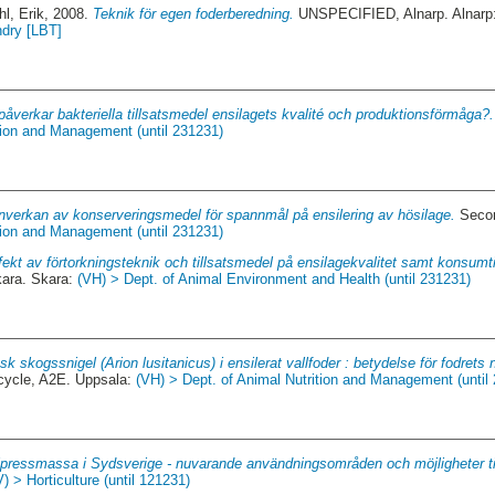
l, Erik
, 2008.
Teknik för egen foderberedning.
UNSPECIFIED, Alnarp. Alnarp
ndry [LBT]
påverkar bakteriella tillsatsmedel ensilagets kvalité och produktionsförmåga?.
tion and Management (until 231231)
Inverkan av konserveringsmedel för spannmål på ensilering av hösilage.
Secon
tion and Management (until 231231)
fekt av förtorkningsteknik och tillsatsmedel på ensilagekvalitet samt konsum
ra. Skara:
(VH) > Dept. of Animal Environment and Health (until 231231)
k skogssnigel (Arion lusitanicus) i ensilerat vallfoder : betydelse för fodrets 
ycle, A2E. Uppsala:
(VH) > Dept. of Animal Nutrition and Management (until
pressmassa i Sydsverige - nuvarande användningsområden och möjligheter til
) > Horticulture (until 121231)