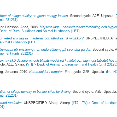
ffect of silage quality on gross energy losses.
Second cycle, A2E. Uppsala:
ntil 231231)
and
Hansson, Anna
, 2008.
Majsensilage : partikelstorleksfördelning och hygien
 Dept. of Rural Buildings and Animal Husbandry [LBT]
öt vetedrank lagras, hanteras och utfodras till mjölkkor?.
UNSPECIFIED, Alnar
d Animal Husbandry [LBT]
rönmassa för ensilering : en undersökning på svenska gårdar.
Second cycle, 
agement (until 231231)
ekt av skördetidpunkt och tillsatsmedel på kvalitet och lagringsstabilitet hos
cle, A1E. Skara:
(VH) > Dept. of Animal Environment and Health (until 23123
rg, Johanna
, 2010.
Karotenoider i tomater.
First cycle, G2E. Uppsala:
(NL, N
tion of silage density in bunker silos by drilling.
Second cycle, A2E. Uppsala
ntil 231231)
 med rundbalar.
UNSPECIFIED, Alnarp. Alnarp:
(LTJ, LTV) > Dept. of Landsca
01)