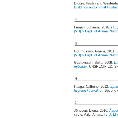
Brodin, Kristin
and
Westerdah
Buildings and Animal Husba
F
Friman, Johanna
, 2016.
Hur 
(VH) > Dept. of Animal Nutri
G
Gottfridsson, Amelie
, 2011.
(VH) > Dept. of Animal Nutri
Gustavsson, Sofia
, 2008.
Ef
mjölkkor.
UNSPECIFIED, Ska
H
Haaga, Cathrine
, 2012.
Spans
hygieniska kvalitet.
Second c
J
Jönsson, Elena
, 2010.
Äppel
cycle, A2E. Alnarp:
(LTJ, LTV