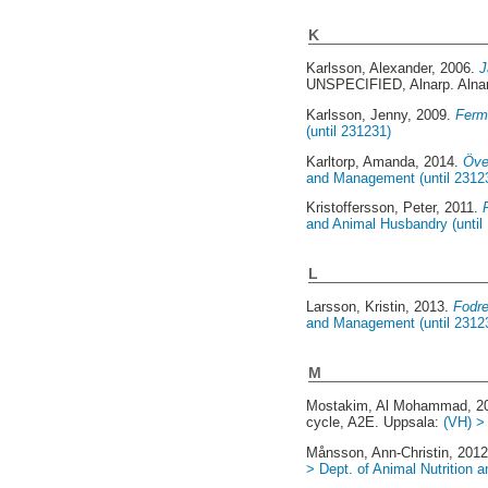
K
Karlsson, Alexander
, 2006.
J
UNSPECIFIED, Alnarp. Alna
Karlsson, Jenny
, 2009.
Ferme
(until 231231)
Karltorp, Amanda
, 2014.
Över
and Management (until 2312
Kristoffersson, Peter
, 2011.
and Animal Husbandry (until
L
Larsson, Kristin
, 2013.
Fodre
and Management (until 2312
M
Mostakim, Al Mohammad
, 
cycle, A2E. Uppsala:
(VH) >
Månsson, Ann-Christin
, 201
> Dept. of Animal Nutrition 