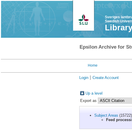
Sveriges lantbr
Swedish Univers
Librar
Epsilon Archive for St
Home
Login
Create Account
Up a level
Export as
Subject Areas
(15722)
Feed processi