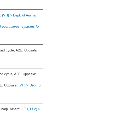
a:
(VH) > Dept. of Animal
al post-harvest systems for
nd cycle, A2E. Uppsala:
d cycle, A2E. Uppsala:
2E. Uppsala:
(VH) > Dept. of
narp. Alnarp:
(LTJ, LTV) >