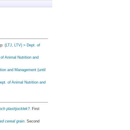
rp:
(LTJ, LTV) > Dept. of
 of Animal Nutrition and
ition and Management (until
ept. of Animal Nutrition and
och plasttjocklek?.
First
d cereal grain.
Second