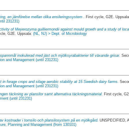
ring, en jämförelse mellan olika ensileringssystem .
First cycle, G2E. Uppsal
ntil 231231)
ctivity of Meyerozyma guilliermondii against mould growth and a study of loc
ycle, G2E. Uppsala:
(NL, NJ) > Dept. of Microbiology
 spannmål inokulerad med jäst och mjölksyrabakterier till växande grisar.
Seco
tion and Management (until 231231)
t in forage crops and silage aerobic stability at 15 Swedish dairy farms.
Secon
tion and Management (until 231231)
Ingen täckning av plansilor samt alternativa täckningsmaterial.
First cycle, G
ment (until 231231)
 av kostnader i tornsilo och plansilosystem på en mjölkgård.
UNSPECIFIED, Al
ture, Planning and Management (from 130101)