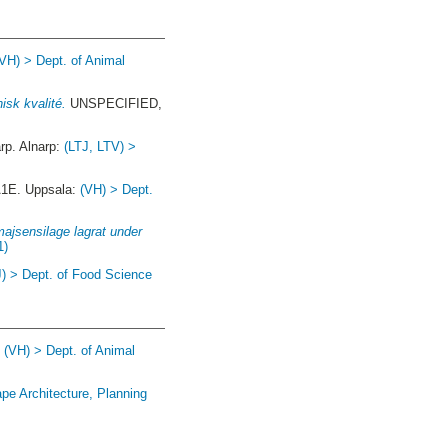
(VH) > Dept. of Animal
isk kvalité.
UNSPECIFIED,
p. Alnarp:
(LTJ, LTV) >
A1E. Uppsala:
(VH) > Dept.
 majsensilage lagrat under
1)
J) > Dept. of Food Science
:
(VH) > Dept. of Animal
pe Architecture, Planning