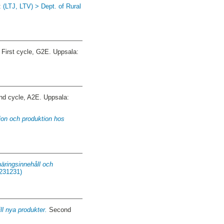
:
(LTJ, LTV) > Dept. of Rural
First cycle, G2E. Uppsala:
d cycle, A2E. Uppsala:
tion och produktion hos
näringsinnehåll och
 231231)
l nya produkter.
Second