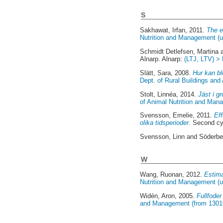
S
Sakhawat, Irfan
, 2011.
The e
Nutrition and Management (u
Schmidt Detlefsen, Martina
Alnarp. Alnarp:
(LTJ, LTV) >
Slätt, Sara
, 2008.
Hur kan bl
Dept. of Rural Buildings an
Stolt, Linnéa
, 2014.
Jäst i g
of Animal Nutrition and Man
Svensson, Emelie
, 2011.
Eff
olika tidsperioder.
Second cy
Svensson, Linn
and
Söderbe
W
Wang, Ruonan
, 2012.
Estima
Nutrition and Management (u
Widén, Aron
, 2005.
Fullfoder
and Management (from 1301