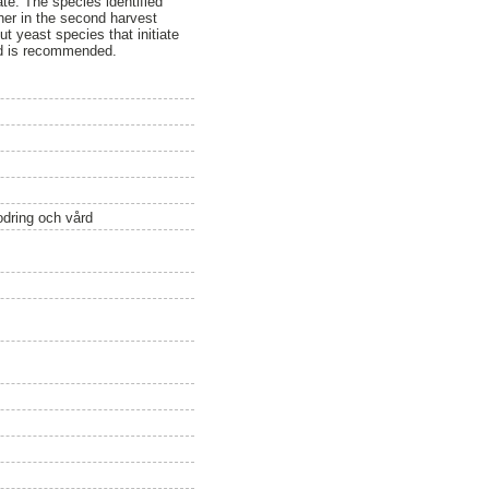
ate. The species identified
her in the second harvest
t yeast species that initiate
iod is recommended.
odring och vård