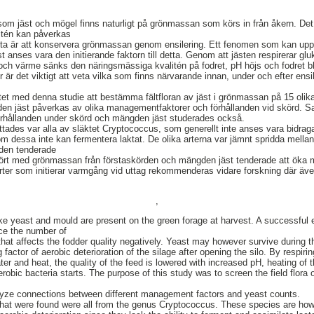
 jäst och mögel finns naturligt på grönmassan som körs in från åkern. Det ä
itén kan påverkas
 detta är att konservera grönmassan genom ensilering. Ett fenomen som kan u
t anses vara den initierande faktorn till detta. Genom att jästen respirerar gl
 och värme sänks den näringsmässiga kvalitén på fodret, pH höjs och fodret bl
r är det viktigt att veta vilka som finns närvarande innan, under och efter en
ftet med denna studie att bestämma fältfloran av jäst i grönmassan på 15 olika
en jäst påverkas av olika managementfaktorer och förhållanden vid skörd. S
rhållanden under skörd och mängden jäst studerades också.
ttades var alla av släktet Cryptococcus, som generellt inte anses vara bidraga
dessa inte kan fermentera laktat. De olika arterna var jämnt spridda mellan
den tenderade
ört med grönmassan från förstaskörden och mängden jäst tenderade att öka me
ter som initierar varmgång vid uttag rekommenderas vidare forskning där äve
,
e yeast and mould are present on the green forage at harvest. A successful e
ce the number of
hat affects the fodder quality negatively. Yeast may however survive during th
g factor of aerobic deterioration of the silage after opening the silo. By respir
er and heat, the quality of the feed is lowered with increased pH, heating of t
robic bacteria starts. The purpose of this study was to screen the field flora 
lyze connections between different management factors and yeast counts.
t were found were all from the genus Cryptococcus. These species are howe