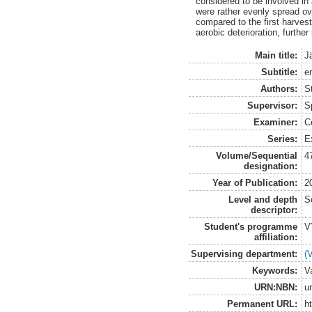
considered to be involved in 
were rather evenly spread ov
compared to the first harves
aerobic deterioration, furthe
Main title:
J
Subtitle:
e
Authors:
St
Supervisor:
S
Examiner:
Ce
Series:
E
Volume/Sequential
4
designation:
Year of Publication:
2
Level and depth
S
descriptor:
Student's programme
V
affiliation:
Supervising department:
(
Keywords:
V
URN:NBN:
u
Permanent URL:
h