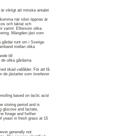
r viktigt att minska antalet
ppkomma när silon öppnas är
ukos och laktat och
ir varmt. Eftersom olika
silering. Mängden jäst som
 gårdar runt om i Sverige.
amband mellan olika
nde till
 de olika gårdarna.
d ökad vallålder. För att få
n de jästarter som överlever
nsiling based on lactic acid
e storing period and is
ing glucose and lactate,
he forage and further
of yeast in fresh grass at 15
ver generally not