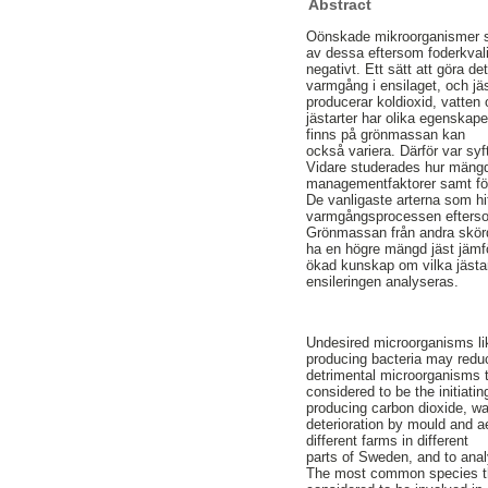
Abstract
Oönskade mikroorganismer som
av dessa eftersom foderkval
negativt. Ett sätt att göra
varmgång i ensilaget, och jäs
producerar koldioxid, vatten
jästarter har olika egenskape
finns på grönmassan kan
också variera. Därför var sy
Vidare studerades hur mängd
managementfaktorer samt fö
De vanligaste arterna som hi
varmgångsprocessen eftersom 
Grönmassan från andra skör
ha en högre mängd jäst jämf
ökad kunskap om vilka jästar
ensileringen analyseras.
Undesired microorganisms lik
producing bacteria may redu
detrimental microorganisms t
considered to be the initiatin
producing carbon dioxide, wat
deterioration by mould and ae
different farms in different
parts of Sweden, and to ana
The most common species tha