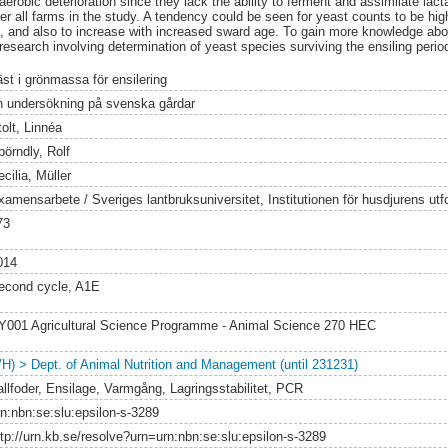
aerobic deterioration since they lack the ability to ferment and assimilate lact
er all farms in the study. A tendency could be seen for yeast counts to be hig
t, and also to increase with increased sward age. To gain more knowledge abou
r research involving determination of yeast species surviving the ensiling per
äst i grönmassa för ensilering
n undersökning på svenska gårdar
olt, Linnéa
pörndly, Rolf
cilia, Müller
xamensarbete / Sveriges lantbruksuniversitet, Institutionen för husdjurens utf
73
014
econd cycle, A1E
Y001 Agricultural Science Programme - Animal Science 270 HEC
VH) > Dept. of Animal Nutrition and Management (until 231231)
allfoder, Ensilage, Varmgång, Lagringsstabilitet, PCR
rn:nbn:se:slu:epsilon-s-3289
ttp://urn.kb.se/resolve?urn=urn:nbn:se:slu:epsilon-s-3289