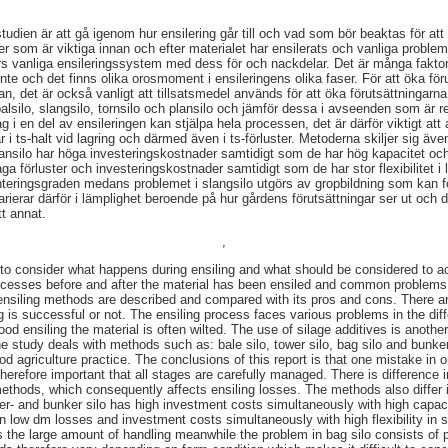
studien är att gå igenom hur ensilering går till och vad som bör beaktas för att
orer som är viktiga innan och efter materialet har ensilerats och vanliga proble
rs vanliga ensileringssystem med dess för och nackdelar. Det är många fakto
 inte och det finns olika orosmoment i ensileringens olika faser. För att öka för
an, det är också vanligt att tillsatsmedel används för att öka förutsättningarna t
lsilo, slangsilo, tornsilo och plansilo och jämför dessa i avseenden som är re
ag i en del av ensileringen kan stjälpa hela processen, det är därför viktigt at
 i ts-halt vid lagring och därmed även i ts-förluster. Metoderna skiljer sig äv
lansilo har höga investeringskostnader samtidigt som de har hög kapacitet och
 låga förluster och investeringskostnader samtidigt som de har stor flexibilitet 
nteringsgraden medans problemet i slangsilo utgörs av gropbildning som kan f
rierar därför i lämplighet beroende på hur gårdens förutsättningar ser ut och d
tt annat.
,
s to consider what happens during ensiling and what should be considered to a
processes before and after the material has been ensiled and common problem
ensiling methods are described and compared with its pros and cons. There a
g is successful or not. The ensiling process faces various problems in the diff
ood ensiling the material is often wilted. The use of silage additives is anot
he study deals with methods such as: bale silo, tower silo, bag silo and bunk
od agriculture practice. The conclusions of this report is that one mistake in 
 therefore important that all stages are carefully managed. There is difference 
g methods, which consequently affects ensiling losses. The methods also differ
er- and bunker silo has high investment costs simultaneously with high capaci
in low dm losses and investment costs simultaneously with high flexibility in 
is the large amount of handling meanwhile the problem in bag silo consists of 