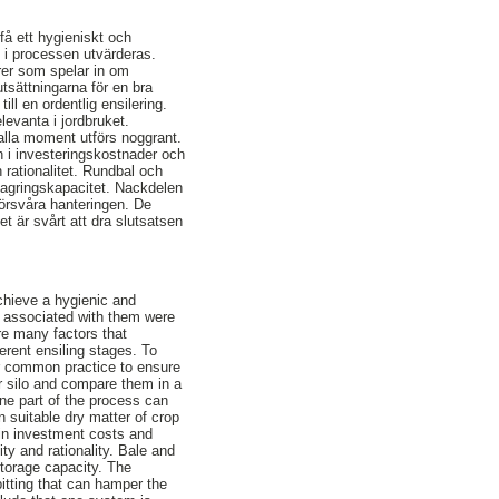
 få ett hygieniskt och
m i processen utvärderas.
rer som spelar in om
utsättningarna för en bra
ill en ordentlig ensilering.
levanta i jordbruket.
t alla moment utförs noggrant.
en i investeringskostnader och
 rationalitet. Rundbal och
i lagringskapacitet. Nackdelen
örsvåra hanteringen. De
et är svårt att dra slutsatsen
chieve a hygienic and
s associated with them were
re many factors that
erent ensiling stages. To
her common practice to ensure
er silo and compare them in a
one part of the process can
in suitable dry matter of crop
 in investment costs and
ty and rationality. Bale and
storage capacity. The
pitting that can hamper the