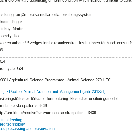
ds therefore vary depending on farm condition which makes it difficult to con
nsilering, en jämförelse mellan olika ensileringssystem
ilsson, Roger
nickey, Martin
pörndly, Rolf
xamensarbete / Sveriges lantbruksuniversitet, Institutionen för husdjurens utf
93
014
irst cycle, G2E
Y001 Agricultural Science Programme - Animal Science 270 HEC
VH) > Dept. of Animal Nutrition and Management (until 231231)
sileringsförluster, förluster, fermentering, klostridier, ensileringsmedel
rn:nbn:se:slu:epsilon-s-3439
ttp://urn.kb.se/resolve?urn=urn:nbn:se:slu:epsilon-s-3439
nimal feeding
eed technology
eed processing and preservation