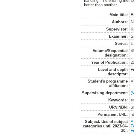
handling. The ensiling metho
better than another.
Main title:
E
Authors:
N
Supervisor:
K
Examiner:
S
Series:
E
Volume/Sequential
4
designation:
Year of Publication:
2
Level and depth
F
descriptor:
Student's programme
V
affiliation:
Supervising department:
(
Keywords:
en
URN:NBN:
u
Permanent URL:
h
Subject. Use of subject
A
categories until 2023-04-
F
30.:
F