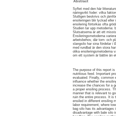
Abstract
Syftet med den här litteratur
näringsrikt foder: vilka fakt
Slutligen beskrivs och jämfö
ensileringen blir lyckad eller
ensilering förtorkas ofta gröd
Studien tar upp metoderna: ba
Slutsatserna är att ett misst
Ensileringsmetoderna varierar
arbetsbehov, där torn- och p
slangsilo har sina fördelar i
med rundbal är den stora ha
olika ensileringsmetoderna va
om ett system är bättre än e
The purpose of this report i
nutritious feed. Important 
evaluated. Finally, common 
influence whether the ensilin
increase the chances for a g
a proper ensiling process. T
manner that is relevant to go
ruin the entire process. It is
ensiled in different ensilin
labor requirement, where tow
bag silo has its advantages 
disadvantage with bale silo 