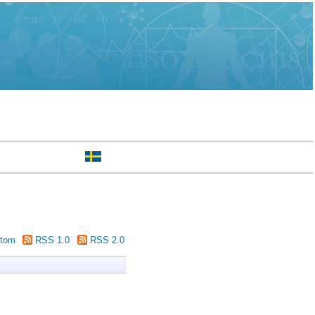
tom
RSS 1.0
RSS 2.0