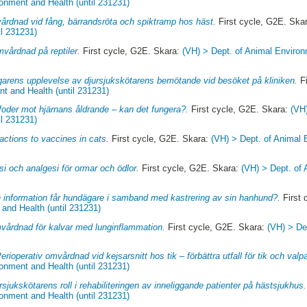
onment and Health (until 231231)
årdnad vid fång, bärrandsröta och spiktramp hos häst.
First cycle, G2E. Ska
il 231231)
vårdnad på reptiler.
First cycle, G2E. Skara:
(VH) > Dept. of Animal Environ
garens upplevelse av djursjukskötarens bemötande vid besöket på kliniken.
Fi
t and Health (until 231231)
oder mot hjärnans åldrande – kan det fungera?.
First cycle, G2E. Skara:
(VH
il 231231)
actions to vaccines in cats.
First cycle, G2E. Skara:
(VH) > Dept. of Animal 
i och analgesi för ormar och ödlor.
First cycle, G2E. Skara:
(VH) > Dept. of
n information får hundägare i samband med kastrering av sin hanhund?.
First 
and Health (until 231231)
årdnad för kalvar med lunginflammation.
First cycle, G2E. Skara:
(VH) > De
erioperativ omvårdnad vid kejsarsnitt hos tik – förbättra utfall för tik och valpa
onment and Health (until 231231)
rsjukskötarens roll i rehabiliteringen av inneliggande patienter på hästsjukhus.
onment and Health (until 231231)