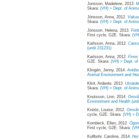
Jonsson, Madelene
, 2013.
M
Skara:
(VH) > Dept. of Anima
Jönsson, Anna
, 2012.
Vakuu
Skara:
(VH) > Dept. of Anima
Jönsson, Helena
, 2013.
Förb
First cycle, G2E. Skara:
(VH
Karlsson, Anna
, 2012.
Cance
(until 231231)
Karlsson, Anna
, 2012.
Finns 
G2E. Skara:
(VH) > Dept. of
Klingén, Jenny
, 2014.
Antibi
Animal Environment and Heal
Klint, Ardente
, 2013.
Utvärde
Skara:
(VH) > Dept. of Anima
Knutsson, Linn
, 2014.
Omvår
Environment and Health (unt
Knöös, Louise
, 2012.
Omvård
cycle, G2E. Skara:
(VH) > D
Kornbeck, Ellen
, 2012.
Ögon
First cycle, G2E. Skara:
(VH
Kullbohr, Caroline
, 2014.
Hur