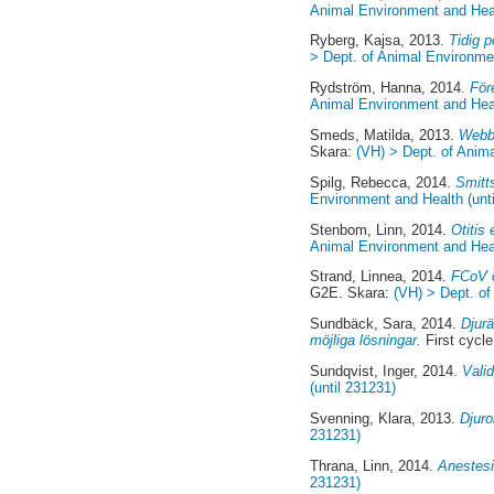
Animal Environment and Heal
Ryberg, Kajsa
, 2013.
Tidig 
> Dept. of Animal Environmen
Rydström, Hanna
, 2014.
För
Animal Environment and Heal
Smeds, Matilda
, 2013.
Webba
Skara:
(VH) > Dept. of Anima
Spilg, Rebecca
, 2014.
Smitts
Environment and Health (unt
Stenbom, Linn
, 2014.
Otitis
Animal Environment and Heal
Strand, Linnea
, 2014.
FCoV o
G2E. Skara:
(VH) > Dept. of
Sundbäck, Sara
, 2014.
Djurä
möjliga lösningar.
First cycl
Sundqvist, Inger
, 2014.
Valid
(until 231231)
Svenning, Klara
, 2013.
Djuro
231231)
Thrana, Linn
, 2014.
Anestesi
231231)