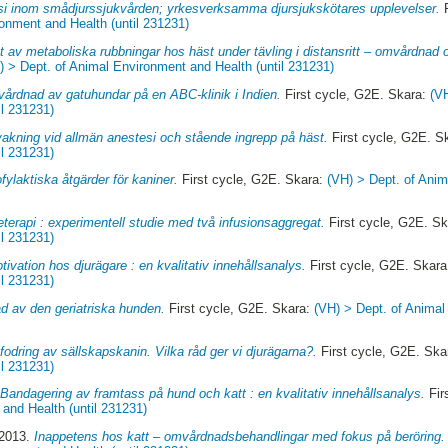
i inom smådjurssjukvården; yrkesverksamma djursjukskötares upplevelser.
F
onment and Health (until 231231)
av metaboliska rubbningar hos häst under tävling i distansritt – omvårdnad 
) > Dept. of Animal Environment and Health (until 231231)
årdnad av gatuhundar på en ABC-klinik i Indien.
First cycle, G2E. Skara:
(V
il 231231)
akning vid allmän anestesi och stående ingrepp på häst.
First cycle, G2E. S
il 231231)
fylaktiska åtgärder för kaniner.
First cycle, G2E. Skara:
(VH) > Dept. of Ani
terapi : experimentell studie med två infusionsaggregat.
First cycle, G2E. S
il 231231)
tivation hos djurägare : en kvalitativ innehållsanalys.
First cycle, G2E. Skar
il 231231)
 av den geriatriska hunden.
First cycle, G2E. Skara:
(VH) > Dept. of Anima
fodring av sällskapskanin. Vilka råd ger vi djurägarna?.
First cycle, G2E. Ska
il 231231)
.
Bandagering av framtass på hund och katt : en kvalitativ innehållsanalys.
Fir
and Health (until 231231)
 2013.
Inappetens hos katt – omvårdnadsbehandlingar med fokus på beröring.