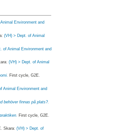
f Animal Environment and
ra:
(VH) > Dept. of Animal
t. of Animal Environment and
kara:
(VH) > Dept. of Animal
nomi.
First cycle, G2E.
of Animal Environment and
d behöver finnas på plats?.
 praktiken.
First cycle, G2E.
E. Skara:
(VH) > Dept. of