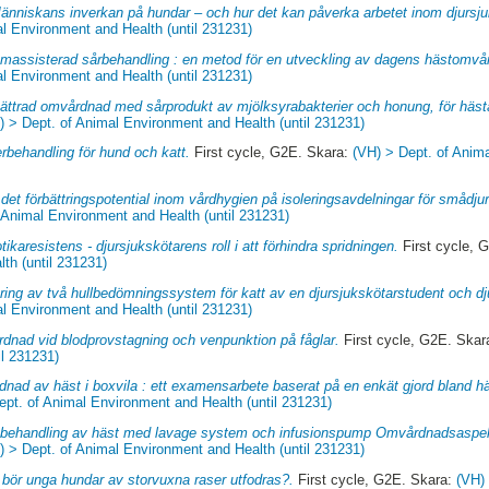
änniskans inverkan på hundar – och hur det kan påverka arbetet inom djursj
l Environment and Health (until 231231)
massisterad sårbehandling : en metod för en utveckling av dagens hästomvå
l Environment and Health (until 231231)
ättrad omvårdnad med sårprodukt av mjölksyrabakterier och honung, för häs
) > Dept. of Animal Environment and Health (until 231231)
rbehandling för hund och katt.
First cycle, G2E. Skara:
(VH) > Dept. of Anim
det förbättringspotential inom vårdhygien på isoleringsavdelningar för smådjur
 Animal Environment and Health (until 231231)
otikaresistens - djursjukskötarens roll i att förhindra spridningen.
First cycle, 
th (until 231231)
ring av två hullbedömningssystem för katt av en djursjukskötarstudent och dj
l Environment and Health (until 231231)
dnad vid blodprovstagning och venpunktion på fåglar.
First cycle, G2E. Skar
il 231231)
nad av häst i boxvila : ett examensarbete baserat på en enkät gjord bland hä
ept. of Animal Environment and Health (until 231231)
behandling av häst med lavage system och infusionspump Omvårdnadsaspek
) > Dept. of Animal Environment and Health (until 231231)
 bör unga hundar av storvuxna raser utfodras?.
First cycle, G2E. Skara:
(VH)