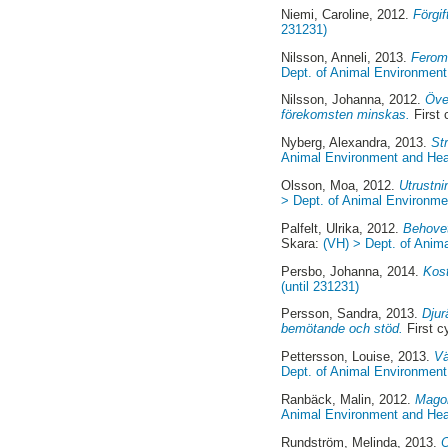
Niemi, Caroline
, 2012.
Förgif
231231)
Nilsson, Anneli
, 2013.
Feromo
Dept. of Animal Environment 
Nilsson, Johanna
, 2012.
Öve
förekomsten minskas.
First 
Nyberg, Alexandra
, 2013.
St
Animal Environment and Heal
Olsson, Moa
, 2012.
Utrustni
> Dept. of Animal Environmen
Palfelt, Ulrika
, 2012.
Behovet
Skara:
(VH) > Dept. of Anima
Persbo, Johanna
, 2014.
Kost
(until 231231)
Persson, Sandra
, 2013.
Djur
bemötande och stöd.
First c
Pettersson, Louise
, 2013.
Vä
Dept. of Animal Environment 
Ranbäck, Malin
, 2012.
Magom
Animal Environment and Heal
Rundström, Melinda
, 2013.
O