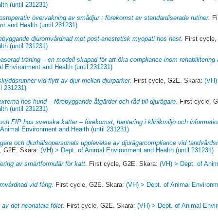
th (until 231231)
postoperativ övervakning av smådjur : förekomst av standardiserade rutiner.
Fi
t and Health (until 231231)
ebyggande djuromvårdnad mot post-anestetisk myopati hos häst.
First cycle
th (until 231231)
serad träning – en modell skapad för att öka compliance inom rehabilitering
l Environment and Health (until 231231)
kyddsrutiner vid flytt av djur mellan djurparker.
First cycle, G2E. Skara:
(VH)
il 231231)
 externa hos hund – förebyggande åtgärder och råd till djurägare.
First cycle, 
th (until 231231)
ch FIP hos svenska katter – förekomst, hantering i klinikmiljö och information 
 Animal Environment and Health (until 231231)
gare och djurhälsopersonals upplevelse av djurägarcompliance vid tandvårdsråd
e, G2E. Skara:
(VH) > Dept. of Animal Environment and Health (until 231231)
ering av smärtformulär för katt.
First cycle, G2E. Skara:
(VH) > Dept. of Ani
mvårdnad vid fång.
First cycle, G2E. Skara:
(VH) > Dept. of Animal Environme
 av det neonatala fölet.
First cycle, G2E. Skara:
(VH) > Dept. of Animal Envir