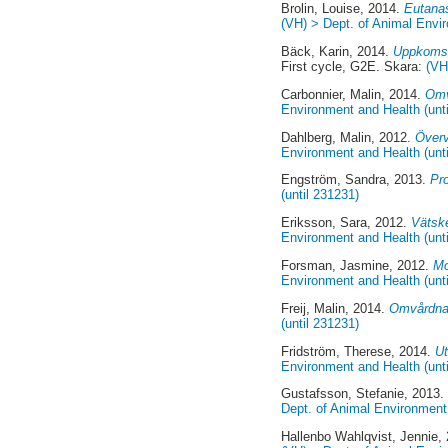
Brolin, Louise
, 2014.
Eutanas
(VH) > Dept. of Animal Envir
Bäck, Karin
, 2014.
Uppkomst 
First cycle, G2E. Skara:
(VH
Carbonnier, Malin
, 2014.
Omv
Environment and Health (unt
Dahlberg, Malin
, 2012.
Överv
Environment and Health (unt
Engström, Sandra
, 2013.
Pro
(until 231231)
Eriksson, Sara
, 2012.
Vätske
Environment and Health (unt
Forsman, Jasmine
, 2012.
Mo
Environment and Health (unt
Freij, Malin
, 2014.
Omvårdnad
(until 231231)
Fridström, Therese
, 2014.
Ut
Environment and Health (unt
Gustafsson, Stefanie
, 2013
Dept. of Animal Environment 
Hallenbo Wahlqvist, Jennie
,