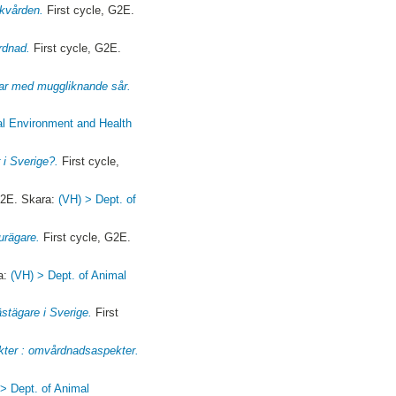
ukvården.
First cycle, G2E.
rdnad.
First cycle, G2E.
tar med muggliknande sår.
al Environment and Health
 i Sverige?.
First cycle,
G2E. Skara:
(VH) > Dept. of
urägare.
First cycle, G2E.
a:
(VH) > Dept. of Animal
stägare i Sverige.
First
ter : omvårdnadsaspekter.
 > Dept. of Animal