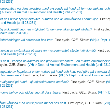
il 231231)
stoperativa vårdens kvalitéer med avseende på hund på fem djursjukhus och ve
) > Dept. of Animal Environment and Health (until 231231)
kt hos hund: fysisk aktivitet, nutrition och djuromvårdnad i hemmiljön.
First c
and Health (until 231231)
lig glukosmätning : en möjlighet för den svenska djursjukvården?.
First cycle
alth (until 231231)
ilsförändringar vid osteoartrit hos katt.
First cycle, G2E. Skara:
(VH) > Dept. 
dning av smärtskala på marsvin – experimentell studie i klinikmiljö.
First cy
and Health (until 231231)
os häst - vanliga riskfaktorer och profylaktiskt arbete : en mindre enkätunde
 cycle, G2E. Skara:
(VH) > Dept. of Animal Environment and Health (until 231
yggande av hypotermi under narkos på hund och katt: vad görs på svenska dj
ndlingsmetoder?.
First cycle, G2E. Skara:
(VH) > Dept. of Animal Environment 
svalgsond på hund – djursjukskötarens område?.
First cycle, G2E. Skara:
(V
il 231231)
ngens behov och rådgivning till dess ägare.
First cycle, G2E. Skara:
(VH) > 
åromvårdnad med antiseptiska medel hos häst.
First cycle, G2E. Skara:
(VH)
il 231231)