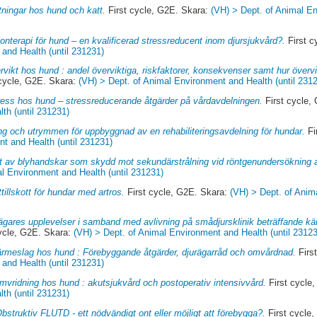
tningar hos hund och katt.
First cycle, G2E. Skara:
(VH) > Dept. of Animal En
nterapi för hund – en kvalificerad stressreducent inom djursjukvård?.
First c
and Health (until 231231)
rvikt hos hund : andel överviktiga, riskfaktorer, konsekvenser samt hur överv
cycle, G2E. Skara:
(VH) > Dept. of Animal Environment and Health (until 231
ress hos hund – stressreducerande åtgärder på vårdavdelningen.
First cycle,
th (until 231231)
ng och utrymmen för uppbyggnad av en rehabiliteringsavdelning för hundar.
Fi
t and Health (until 231231)
 av blyhandskar som skydd mot sekundärstrålning vid röntgenundersökning a
l Environment and Health (until 231231)
tillskott för hundar med artros.
First cycle, G2E. Skara:
(VH) > Dept. of Anim
ägares upplevelser i samband med avlivning på smådjursklinik beträffande kä
ycle, G2E. Skara:
(VH) > Dept. of Animal Environment and Health (until 2312
rmeslag hos hund : Förebyggande åtgärder, djurägarråd och omvårdnad.
Firs
and Health (until 231231)
vridning hos hund : akutsjukvård och postoperativ intensivvård.
First cycle
th (until 231231)
bstruktiv FLUTD - ett nödvändigt ont eller möjligt att förebygga?.
First cycle