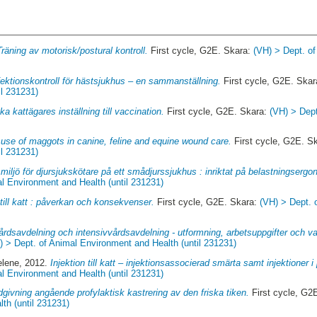
Träning av motorisk/postural kontroll.
First cycle, G2E. Skara:
(VH) > Dept. o
fektionskontroll för hästsjukhus – en sammanställning.
First cycle, G2E. Ska
il 231231)
a kattägares inställning till vaccination.
First cycle, G2E. Skara:
(VH) > Dep
use of maggots in canine, feline and equine wound care.
First cycle, G2E. S
il 231231)
miljö för djursjukskötare på ett smådjurssjukhus : inriktat på belastningsergo
l Environment and Health (until 231231)
 till katt : påverkan och konsekvenser.
First cycle, G2E. Skara:
(VH) > Dept. 
rdsavdelning och intensivvårdsavdelning - utformning, arbetsuppgifter och va
) > Dept. of Animal Environment and Health (until 231231)
elene
, 2012.
Injektion till katt – injektionsassocierad smärta samt injektioner i
l Environment and Health (until 231231)
givning angående profylaktisk kastrering av den friska tiken.
First cycle, G2
th (until 231231)