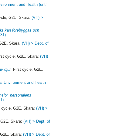
vironment and Health (until
ycle, G2E. Skara:
(VH) >
ikt kan förebyggas och
231)
 G2E. Skara:
(VH) > Dept. of
rst cycle, G2E. Skara:
(VH)
v djur.
First cycle, G2E.
al Environment and Health
nslor, personalens
31)
t cycle, G2E. Skara:
(VH) >
, G2E. Skara:
(VH) > Dept. of
, G2E. Skara:
(VH) > Dept. of