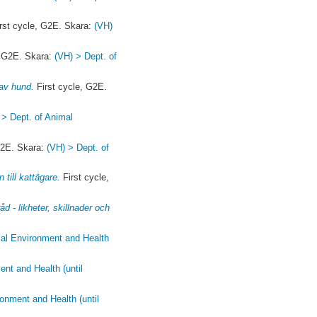
rst cycle, G2E. Skara:
(VH)
, G2E. Skara:
(VH) > Dept. of
 av hund.
First cycle, G2E.
 > Dept. of Animal
G2E. Skara:
(VH) > Dept. of
till kattägare.
First cycle,
 - likheter, skillnader och
mal Environment and Health
nt and Health (until
onment and Health (until