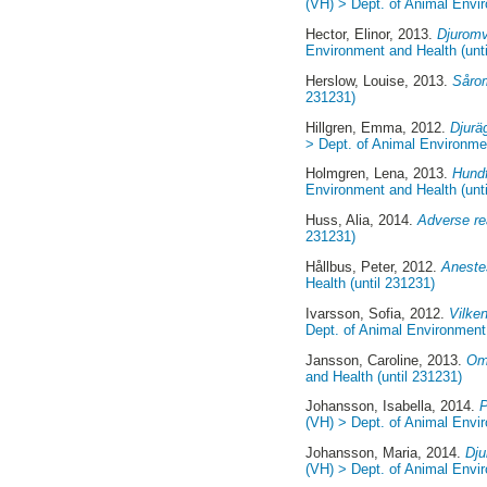
(VH) > Dept. of Animal Envir
Hector, Elinor
, 2013.
Djuromv
Environment and Health (unt
Herslow, Louise
, 2013.
Sårom
231231)
Hillgren, Emma
, 2012.
Djurä
> Dept. of Animal Environmen
Holmgren, Lena
, 2013.
Hundf
Environment and Health (unt
Huss, Alia
, 2014.
Adverse re
231231)
Hållbus, Peter
, 2012.
Anestes
Health (until 231231)
Ivarsson, Sofia
, 2012.
Vilke
Dept. of Animal Environment 
Jansson, Caroline
, 2013.
Omv
and Health (until 231231)
Johansson, Isabella
, 2014.
P
(VH) > Dept. of Animal Envir
Johansson, Maria
, 2014.
Dju
(VH) > Dept. of Animal Envir