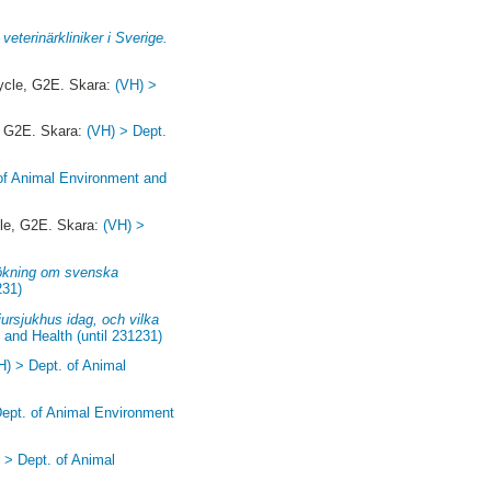
terinärkliniker i Sverige.
ycle, G2E. Skara:
(VH) >
, G2E. Skara:
(VH) > Dept.
of Animal Environment and
cle, G2E. Skara:
(VH) >
rsökning om svenska
231)
ursjukhus idag, och vilka
and Health (until 231231)
H) > Dept. of Animal
Dept. of Animal Environment
 > Dept. of Animal