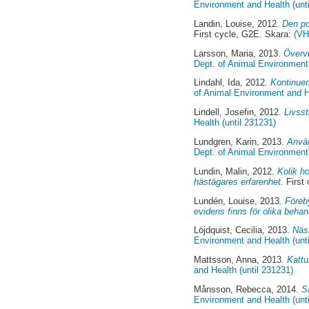
Environment and Health (unt
Landin, Louise
, 2012.
Den po
First cycle, G2E. Skara:
(VH
Larsson, Maria
, 2013.
Övervi
Dept. of Animal Environment 
Lindahl, Ida
, 2012.
Kontinuer
of Animal Environment and He
Lindell, Josefin
, 2012.
Livsst
Health (until 231231)
Lundgren, Karin
, 2013.
Använ
Dept. of Animal Environment 
Lundin, Malin
, 2012.
Kolik h
hästägares erfarenhet.
First
Lundén, Louise
, 2013.
Föreb
evidens finns för olika beha
Löjdquist, Cecilia
, 2013.
Näs
Environment and Health (unt
Mattsson, Anna
, 2013.
Kattu
and Health (until 231231)
Månsson, Rebecca
, 2014.
S
Environment and Health (unt