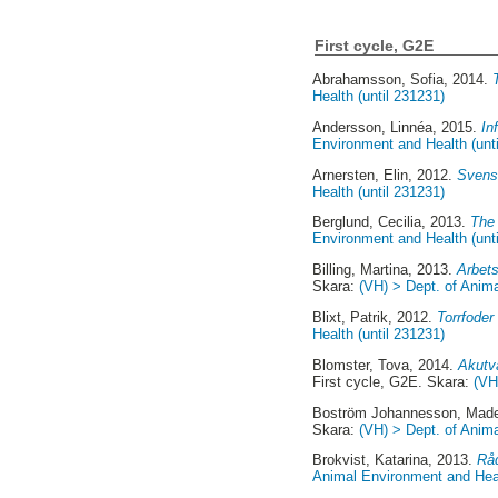
First cycle, G2E
Abrahamsson, Sofia
, 2014.
Health (until 231231)
Andersson, Linnéa
, 2015.
In
Environment and Health (unt
Arnersten, Elin
, 2012.
Svensk
Health (until 231231)
Berglund, Cecilia
, 2013.
The 
Environment and Health (unt
Billing, Martina
, 2013.
Arbets
Skara:
(VH) > Dept. of Anima
Blixt, Patrik
, 2012.
Torrfoder
Health (until 231231)
Blomster, Tova
, 2014.
Akutvå
First cycle, G2E. Skara:
(VH
Boström Johannesson, Mad
Skara:
(VH) > Dept. of Anima
Brokvist, Katarina
, 2013.
Råd
Animal Environment and Heal