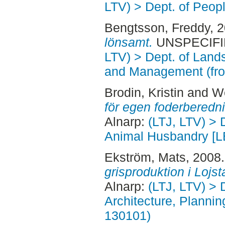
LTV) > Dept. of Peop
Bengtsson, Freddy
, 
lönsamt.
UNSPECIFIED
LTV) > Dept. of Land
and Management (fr
Brodin, Kristin
and
We
för egen foderberedn
Alnarp:
(LTJ, LTV) > 
Animal Husbandry [L
Ekström, Mats
, 2008
grisproduktion i Lojst
Alnarp:
(LTJ, LTV) > 
Architecture, Planni
130101)