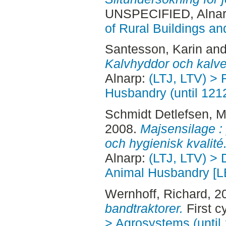
UNSPECIFIED, Alnar
of Rural Buildings a
Santesson, Karin
an
Kalvhyddor och kalve
Alnarp:
(LTJ, LTV) > 
Husbandry (until 121
Schmidt Detlefsen, M
2008.
Majsensilage : 
och hygienisk kvalité
Alnarp:
(LTJ, LTV) > 
Animal Husbandry [L
Wernhoff, Richard
, 2
bandtraktorer.
First c
> Agrosystems (until