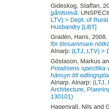
Gideskog, Staffan
, 2
gårdsnivå.
UNSPECIFI
LTV) > Dept. of Rural
Husbandry [LBT]
Gradén, Hans
, 2008.
för lönsammare nötkö
Alnarp:
(LTJ, LTV) > 
Göstason, Markus
a
Potatisens specifika
hänsyn till odlingspla
Alnarp. Alnarp:
(LTJ,
Architecture, Planni
130101)
Hagenvall, Nils
and
G