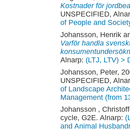
Kostnader för jordbe
UNSPECIFIED, Alnar
of People and Societ
Johansson, Henrik
a
Varför handla svenskt
konsumentundersökn
Alnarp:
(LTJ, LTV) > 
Johansson, Peter
, 2
UNSPECIFIED, Alnar
of Landscape Archite
Management (from 1
Johansson , Christoff
cycle, G2E. Alnarp:
(
and Animal Husbandry