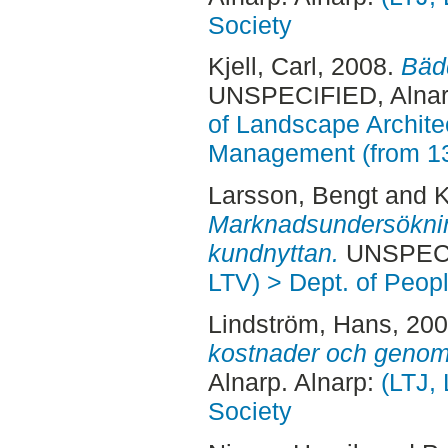
Society
Kjell, Carl
, 2008.
Bädd
UNSPECIFIED, Alnar
of Landscape Archite
Management (from 1
Larsson, Bengt
and
K
Marknadsundersöknin
kundnyttan.
UNSPECIF
LTV) > Dept. of Peop
Lindström, Hans
, 20
kostnader och genom
Alnarp. Alnarp:
(LTJ,
Society