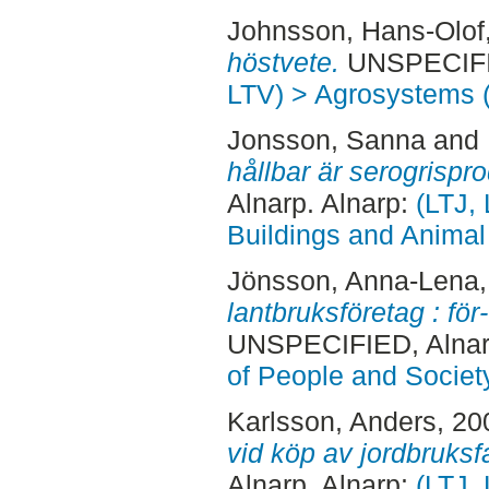
Johnsson, Hans-Olof
höstvete.
UNSPECIFIE
LTV) > Agrosystems (
Jonsson, Sanna
and
hållbar är serogrispr
Alnarp. Alnarp:
(LTJ, 
Buildings and Anima
Jönsson, Anna-Lena
lantbruksföretag : för
UNSPECIFIED, Alnar
of People and Societ
Karlsson, Anders
, 20
vid köp av jordbruksf
Alnarp. Alnarp:
(LTJ,