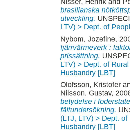
Nisser, Henrik
and
Pe
brasilianska nötkötts
utveckling.
UNSPECIFI
LTV) > Dept. of Peop
Nybom, Jozefine
, 20
fjärrvärmeverk : fakt
prissättning.
UNSPECI
LTV) > Dept. of Rural
Husbandry [LBT]
Olofsson, Kristofer
a
Nilsson, Gustav
, 200
betydelse i foderstaten
fältundersökning.
UNS
(LTJ, LTV) > Dept. of
Husbandry [LBT]