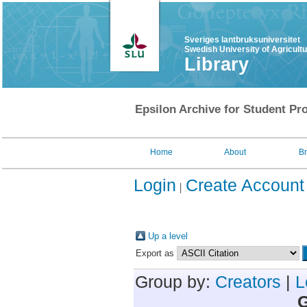
Sveriges lantbruksuniversitet
Swedish University of Agricult
Library
Epsilon Archive for Student Pro
Home
About
B
Login
Create Account
Up a level
Export as
Group by:
Creators
|
L
G