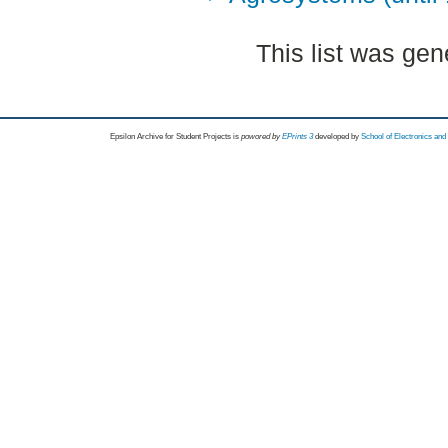
This list was ge
Epsilon Archive for Student Projects is
powored by
EPrints 3
developed by
School of Electronics an