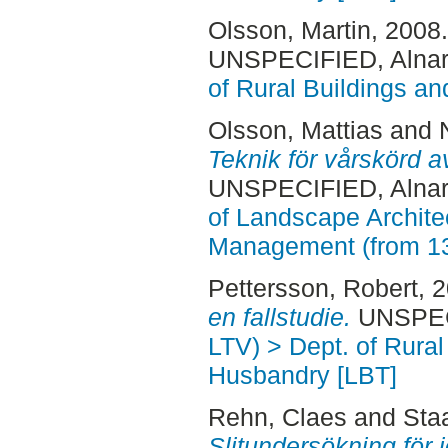
Olsson, Martin
, 2008
UNSPECIFIED, Alnar
of Rural Buildings a
Olsson, Mattias
and
Teknik för vårskörd av
UNSPECIFIED, Alnar
of Landscape Archite
Management (from 1
Pettersson, Robert
, 
en fallstudie.
UNSPECI
LTV) > Dept. of Rural
Husbandry [LBT]
Rehn, Claes
and
Staa
Slitundersökning för 