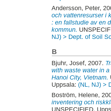
Andersson, Peter
, 2
och vattenresurser i
: en fallstudie av en 
kommun.
UNSPECIFIE
NJ) > Dept. of Soil S
B
Bjuhr, Josef
, 2007.
Tr
with waste water in 
Hanoi City, Vietnam.
Uppsala:
(NL, NJ) > 
Boström, Helene
, 20
inventering och riskk
UNSPECIFIED, Uppsa