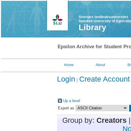
Sveriges lantbruksuniversitet
Swedish University of Agricult
Library
Epsilon Archive for Student Pro
Home
About
B
Login
Create Account
Up a level
Export as
Group by:
Creators
No