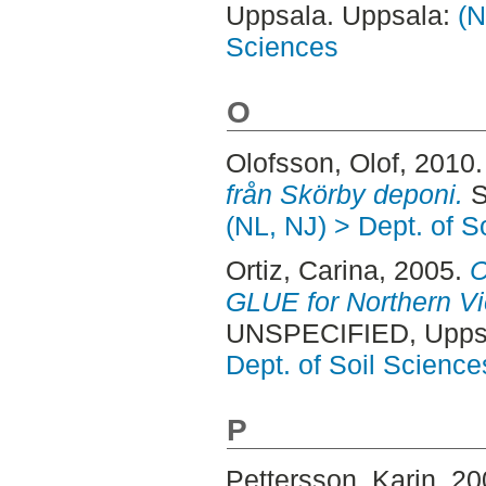
Uppsala. Uppsala:
(N
Sciences
O
Olofsson, Olof
, 2010
från Skörby deponi.
S
(NL, NJ) > Dept. of 
Ortiz, Carina
, 2005.
C
GLUE for Northern Vi
UNSPECIFIED, Uppsa
Dept. of Soil Science
P
Pettersson, Karin
, 2