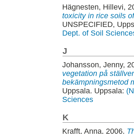
Hägnesten, Hillevi
, 
toxicity in rice soils 
UNSPECIFIED, Uppsa
Dept. of Soil Science
J
Johansson, Jenny
, 2
vegetation på ställve
bekämpningsmetod m
Uppsala. Uppsala:
(N
Sciences
K
Krafft, Anna
, 2006.
Th