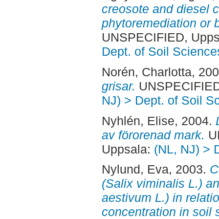
creosote and diesel 
phytoremediation or bi
UNSPECIFIED, Uppsa
Dept. of Soil Science
Norén, Charlotta
, 20
grisar.
UNSPECIFIED,
NJ) > Dept. of Soil S
Nyhlén, Elise
, 2004.
av förorenad mark.
UN
Uppsala:
(NL, NJ) > 
Nylund, Eva
, 2003.
C
(Salix viminalis L.) a
aestivum L.) in relat
concentration in soil 