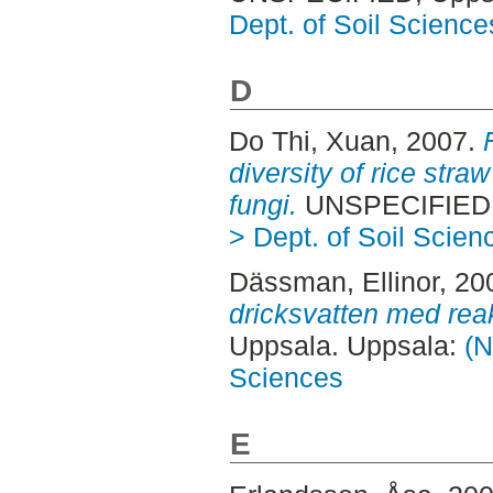
Dept. of Soil Science
D
Do Thi, Xuan
, 2007.
diversity of rice str
fungi.
UNSPECIFIED, 
> Dept. of Soil Scien
Dässman, Ellinor
, 20
dricksvatten med reakt
Uppsala. Uppsala:
(N
Sciences
E