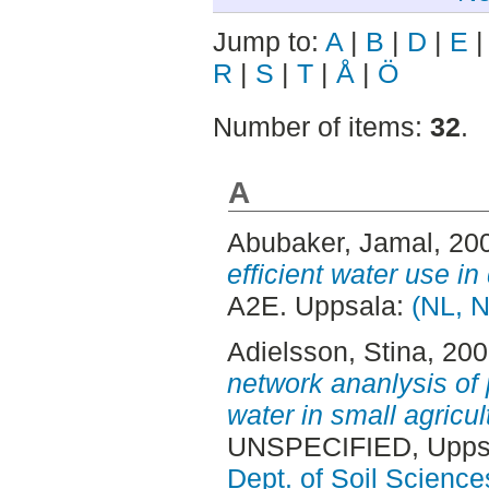
Jump to:
A
|
B
|
D
|
E
R
|
S
|
T
|
Å
|
Ö
Number of items:
32
.
A
Abubaker, Jamal
, 20
efficient water use in
A2E. Uppsala:
(NL, N
Adielsson, Stina
, 20
network ananlysis of 
water in small agricu
UNSPECIFIED, Uppsa
Dept. of Soil Science