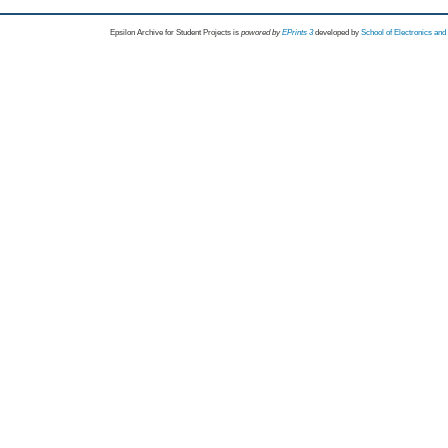
Epsilon Archive for Student Projects is
powored by
EPrints 3
developed by
School of Electronics an