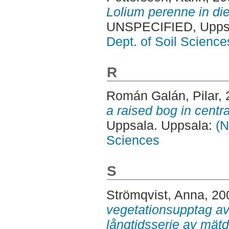
Lolium perenne in die
UNSPECIFIED, Uppsa
Dept. of Soil Science
R
Román Galán, Pilar
,
a raised bog in centr
Uppsala. Uppsala:
(N
Sciences
S
Strömqvist, Anna
, 20
vegetationsupptag av
långtidsserie av mätd