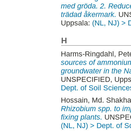
med gröda. 2. Reduc
trädad åkermark.
UNS
Uppsala:
(NL, NJ) > 
H
Harms-Ringdahl, Pet
sources of ammonium 
groundwater in the N
UNSPECIFIED, Uppsa
Dept. of Soil Science
Hossain, Md. Shakh
Rhizobium spp. to im
fixing plants.
UNSPECI
(NL, NJ) > Dept. of S