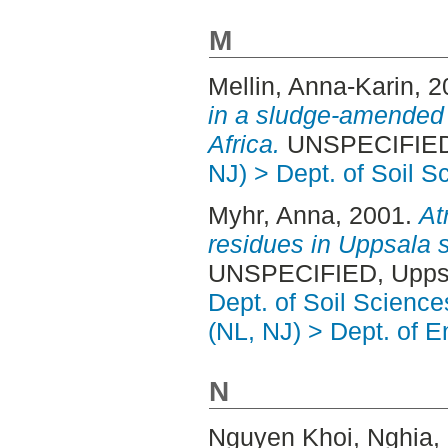
M
Mellin, Anna-Karin
, 
in a sludge-amended 
Africa.
UNSPECIFIED,
NJ) > Dept. of Soil S
Myhr, Anna
, 2001.
At
residues in Uppsala so
UNSPECIFIED, Uppsa
Dept. of Soil Science
(NL, NJ) > Dept. of 
N
Nguyen Khoi, Nghia
,