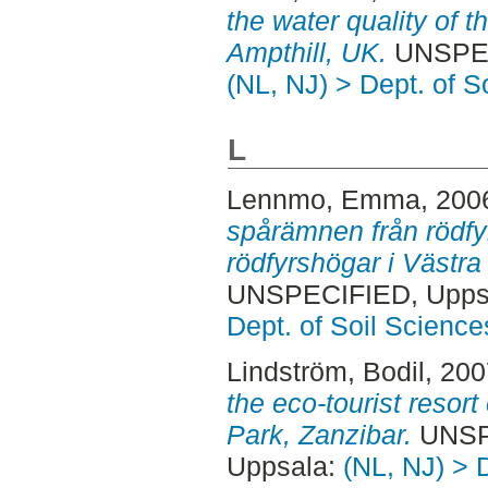
the water quality of 
Ampthill, UK.
UNSPECI
(NL, NJ) > Dept. of S
L
Lennmo, Emma
, 200
spårämnen från rödfyr 
rödfyrshögar i Västra
UNSPECIFIED, Uppsa
Dept. of Soil Science
Lindström, Bodil
, 20
the eco-tourist resor
Park, Zanzibar.
UNSPE
Uppsala:
(NL, NJ) > 