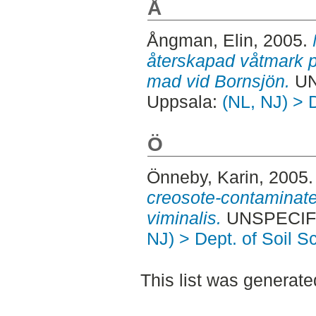
Å
Ångman, Elin
, 2005.
återskapad våtmark p
mad vid Bornsjön.
UN
Uppsala:
(NL, NJ) > 
Ö
Önneby, Karin
, 2005
creosote-contaminate
viminalis.
UNSPECIFI
NJ) > Dept. of Soil S
This list was generat