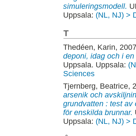
simuleringsmodell.
UN
Uppsala:
(NL, NJ) > 
T
Thedéen, Karin
, 200
deponi, idag och i en 
Uppsala. Uppsala:
(N
Sciences
Tjernberg, Beatrice
, 
arsenik och avskiljni
grundvatten : test av 
för enskilda brunnar.
Uppsala:
(NL, NJ) > 