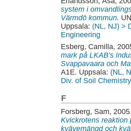
Erlandsson, Åsa
, 20
system i omvandlingso
Värmdö kommun.
UN
Uppsala:
(NL, NJ) > 
Engineering
Esberg, Camilla
, 200
mark på LKAB's indus
Svappavaara och Ma
A1E. Uppsala:
(NL, N
Div. of Soil Chemist
F
Forsberg, Sam
, 2005
Kvickrotens reaktion 
kvävemängd och kväv