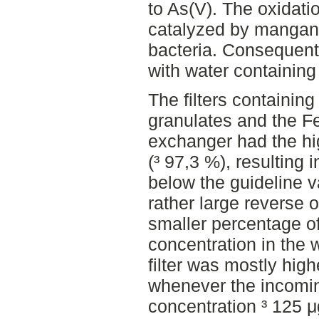
to As(V). The oxidat
catalyzed by mangane
bacteria. Consequentl
with water containing 
The filters containin
granulates and the F
exchanger had the hi
(³ 97,3 %), resulting 
below the guideline v
rather large reverse 
smaller percentage o
concentration in the 
filter was mostly high
whenever the incomi
concentration ³ 125 μ