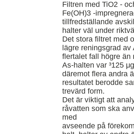
Filtren med TiO2 - o
Fe(OH)3 -impregnera
tillfredställande avsk
halter väl under riktvä
Det stora filtret me
lägre reningsgrad av 
flertalet fall högre ä
As-halten var ³125 μg l
däremot flera andra 
resultatet berodde sann
trevärd form.
Det är viktigt att ana
råvatten som ska an
med
avseende på förekom