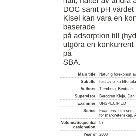
halt, halter av andr
DOC samt pH värdet inf
Kisel kan vara en konku
baserade
på adsorption till (hy
utgöra en konkurrent 
på
SBA.
Main title:
Naturlig förekomst a
Subtitle:
test av olika filtert
Authors:
Tjernberg, Beatrice
Supervisor:
Berggren Kleja, Dan
Examiner:
UNSPECIFIED
Series:
Examens- och seminar
för markvetenskap, 
Volume/Sequential
87
designation:
Year of
2008