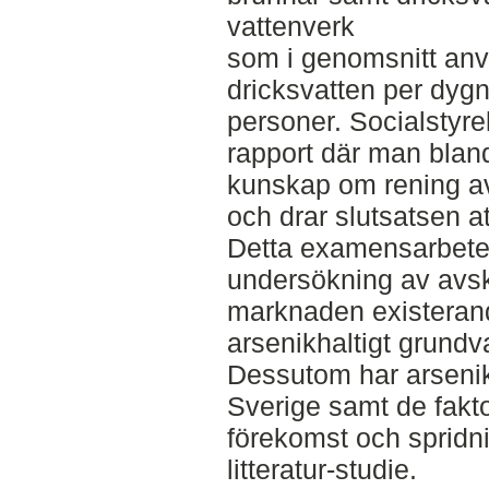
vattenverk
som i genomsnitt an
dricksvatten per dygn
personer. Socialstyr
rapport där man bland
kunskap om rening av
och drar slutsatsen 
Detta examensarbete s
undersökning av avsk
marknaden existerande
arsenikhaltigt grundv
Dessutom har arsenik
Sverige samt de fakto
förekomst och spridn
litteratur-studie.