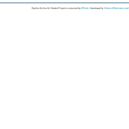
Epsilon Archive for Student Projects is
powored by
EPrints 3
developed by
School of Electronics an