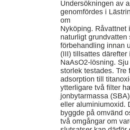
Undersökningen av ar
genomfördes i Lästri
om
Nyköping. Råvattnet i
naturligt grundvatte
förbehandling innan ut
(III) tillsattes däreft
NaAsO2-lösning. Sju o
storlek testades. Tre 
adsorption till titanox
ytterligare två filter 
jonbytarmassa (SBA) 
eller aluminiumoxid. 
byggde på omvänd osm
två omgångar om vard
slutsatser kan därför