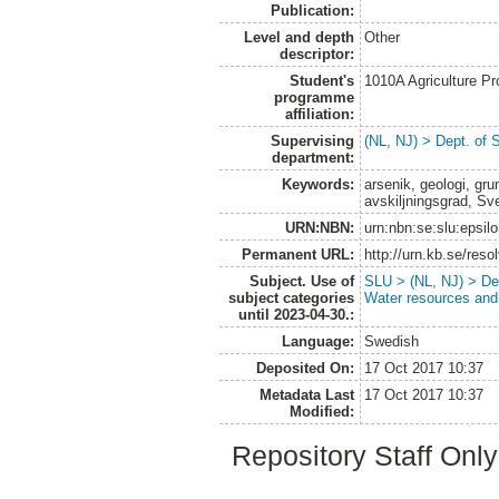
Publication:
Level and depth
Other
descriptor:
Student's
1010A Agriculture P
programme
affiliation:
Supervising
(NL, NJ) > Dept. of 
department:
Keywords:
arsenik, geologi, gru
avskiljningsgrad, Sv
URN:NBN:
urn:nbn:se:slu:epsil
Permanent URL:
http://urn.kb.se/res
Subject. Use of
SLU > (NL, NJ) > Dep
subject categories
Water resources an
until 2023-04-30.:
Language:
Swedish
Deposited On:
17 Oct 2017 10:37
Metadata Last
17 Oct 2017 10:37
Modified:
Repository Staff Onl