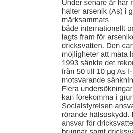
Under senare år har 
halter arsenik (As) i
märksammats
både internationellt o
lagts fram för arsenik
dricksvatten. Den ca
möjligheter att mäta 
1993 sänkte det rek
från 50 till 10 μg As 
motsvarande sänknin
Flera undersökningar 
kan förekomma i grun
Socialstyrelsen ansva
rörande hälsoskydd. 
ansvar för dricksvatt
brunnar samt dricksv