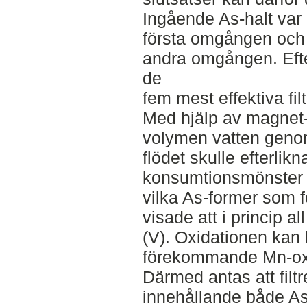
Ingående As-halt var
första omgången och 
andra omgången. Eft
de
fem mest effektiva fil
Med hjälp av magnet-v
volymen vatten genom 
flödet skulle efterlikn
konsumtionsmönster 
vilka As-former som 
visade att i princip all
(V). Oxidationen kan
förekommande Mn-oxi
Därmed antas att filt
innehållande både As 