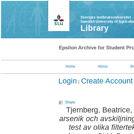
Sveriges lantbruksuniversitet
Swedish University of Agricult
Library
Epsilon Archive for Student Pro
Home
About
B
Login
Create Account
Share
Tjernberg, Beatrice
,
arsenik och avskiljnin
test av olika filter