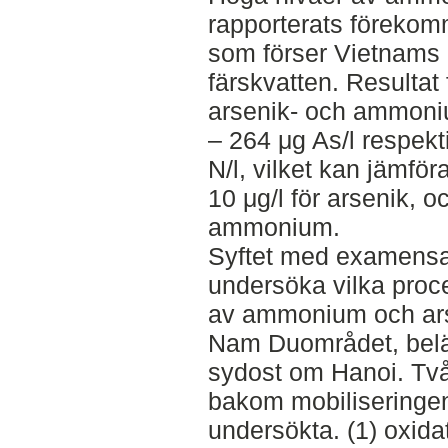
rapporterats förekomm
som förser Vietnams
färskvatten. Resultat 
arsenik- och ammoni
– 264 μg As/l respek
N/l, vilket kan jämf
10 μg/l för arsenik, o
ammonium.
Syftet med examensarb
undersöka vilka proce
av ammonium och ars
Nam Duområdet, bel
sydost om Hanoi. Två
bakom mobiliseringen
undersökta. (1) oxida