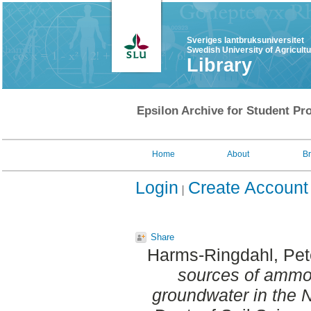
Sveriges lantbruksuniversitet
Swedish University of Agricult
Library
Epsilon Archive for Student Pro
Home
About
B
Login
Create Account
Share
Harms-Ringdahl, Pet
sources of ammon
groundwater in the 