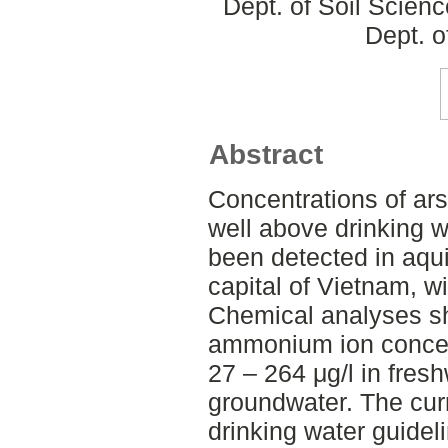
Dept. of Soil Scien
Dept. o
Abstract
Concentrations of a
well above drinking 
been detected in aqui
capital of Vietnam, wi
Chemical analyses s
ammonium ion concen
27 – 264 μg/l in fres
groundwater. The cu
drinking water guidel