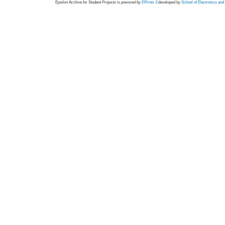
Epsilon Archive for Student Projects is
powored by
EPrints 3
developed by
School of Electronics an