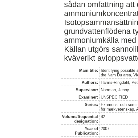
sådan omfattning att
ammoniumkoncentrati
Isotopsammansättni
grundvattenflödena ty
ammoniumkälla med 
Källan utgörs sannoli
kväverikt avloppsvatt
Main title:
Identifying possible
the Nam Du area, V
Authors:
Harms-Ringdahl, Pet
Supervisor:
Norrman, Jenny
Examiner:
UNSPECIFIED
Series:
Examens- och seminar
för markvetenskap, 
Volume/Sequential
82
designation:
Year of
2007
Publication: