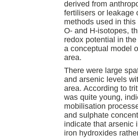
derived from anthrop
fertilisers or leakage
methods used in this 
O- and H-isotopes, t
redox potential in th
a conceptual model of
area.
There were large spa
and arsenic levels w
area. According to tr
was quite young, indi
mobilisation processe
and sulphate concentr
indicate that arsenic 
iron hydroxides rathe