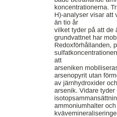
koncentrationerna. Tr
H)-analyser visar att 
än tio år
vilket tyder på att de
grundvattnet har mobi
Redoxförhållanden, 
sulfatkoncentrationen
att
arseniken mobilisera
arsenopyrit utan för
av järnhydroxider och
arsenik. Vidare tyder
isotopsammansättnin
ammoniumhalter och C
kvävemineraliseringen