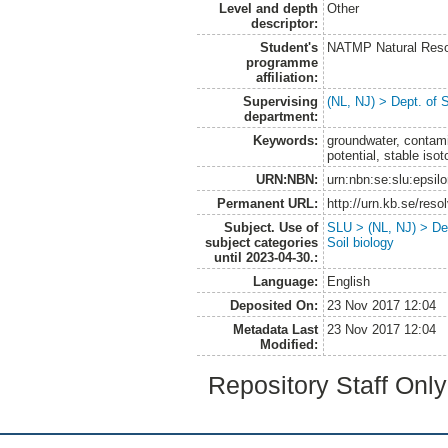
Level and depth
Other
descriptor:
Student's
NATMP Natural Res
programme
affiliation:
Supervising
(NL, NJ) > Dept. of 
department:
Keywords:
groundwater, contam
potential, stable is
URN:NBN:
urn:nbn:se:slu:epsil
Permanent URL:
http://urn.kb.se/res
Subject. Use of
SLU > (NL, NJ) > Dep
subject categories
Soil biology
until 2023-04-30.:
Language:
English
Deposited On:
23 Nov 2017 12:04
Metadata Last
23 Nov 2017 12:04
Modified:
Repository Staff Onl