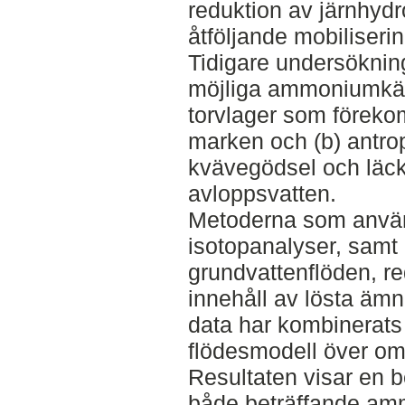
reduktion av järnhyd
åtföljande mobiliserin
Tidigare undersökning
möjliga ammoniumkäll
torvlager som förekom
marken och (b) antro
kvävegödsel och läck
avloppsvatten.
Metoderna som använ
isotopanalyser, samt
grundvattenflöden, r
innehåll av lösta äm
data har kombinerats
flödesmodell över om
Resultaten visar en b
både beträffande am