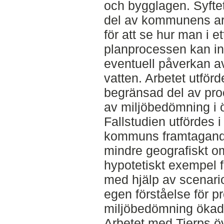
och bygglagen. Syftet
del av kommunens a
för att se hur man i et
planprocessen kan ind
eventuell påverkan a
vatten. Arbetet utför
begränsad del av pro
av miljöbedömning i 
Fallstudien utfördes
kommuns framtagande 
mindre geografiskt o
hypotetiskt exempel 
med hjälp av scenari
egen förståelse för 
miljöbedömning ökad
Arbetet med Tierps ö