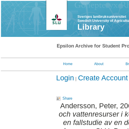
Sveriges lantbruksuniversitet
Swedish University of Agricult
Library
Epsilon Archive for Student Pro
Home
About
B
Login
Create Account
Share
Andersson, Peter
, 2
och vattenresurser i 
en fallstudie av en 