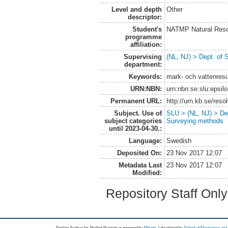
Level and depth
Other
descriptor:
Student's
NATMP Natural Res
programme
affiliation:
Supervising
(NL, NJ) > Dept. of 
department:
Keywords:
mark- och vattenresu
URN:NBN:
urn:nbn:se:slu:epsil
Permanent URL:
http://urn.kb.se/res
Subject. Use of
SLU > (NL, NJ) > Dep
subject categories
Surveying methods
until 2023-04-30.:
Language:
Swedish
Deposited On:
23 Nov 2017 12:07
Metadata Last
23 Nov 2017 12:07
Modified:
Repository Staff Onl
Epsilon Archive for Student Projects is
powored by
EPrints 3
developed by
School of Electronics an