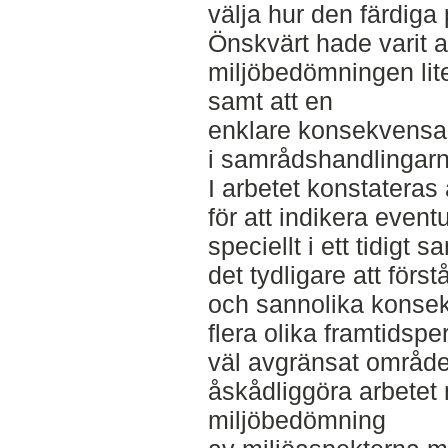
välja hur den färdiga
Önskvärt hade varit a
miljöbedömningen lite
samt att en
enklare konsekvensan
i samrådshandlingarn
I arbetet konstateras
för att indikera event
speciellt i ett tidigt
det tydligare att först
och sannolika konsek
flera olika framtidspe
väl avgränsat område ä
åskådliggöra arbetet
miljöbedömning