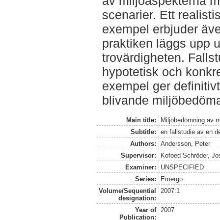
av miljöaspekterna ma
scenarier. Ett realist
exempel erbjuder även 
praktiken läggs upp ut
trovärdigheten. Falls
hypotetisk och konkr
exempel ger definitivt
blivande miljöbedöma
Main title:
Miljöbedömning av m
Subtitle:
en fallstudie av en 
Authors:
Andersson, Peter
Supervisor:
Kofoed Schröder, Jo
Examiner:
UNSPECIFIED
Series:
Emergo
Volume/Sequential
2007:1
designation:
Year of
2007
Publication: