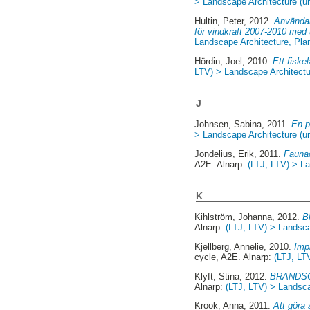
> Landscape Architecture (un
Hultin, Peter
, 2012.
Användan
för vindkraft 2007-2010 med
Landscape Architecture, Pl
Hördin, Joel
, 2010.
Ett fiske
LTV) > Landscape Architectur
J
Johnsen, Sabina
, 2011.
En p
> Landscape Architecture (un
Jondelius, Erik
, 2011.
Faunaö
A2E. Alnarp:
(LTJ, LTV) > La
K
Kihlström, Johanna
, 2012.
B
Alnarp:
(LTJ, LTV) > Landsca
Kjellberg, Annelie
, 2010.
Imp
cycle, A2E. Alnarp:
(LTJ, LT
Klyft, Stina
, 2012.
BRANDSCAP
Alnarp:
(LTJ, LTV) > Landsca
Krook, Anna
, 2011.
Att göra