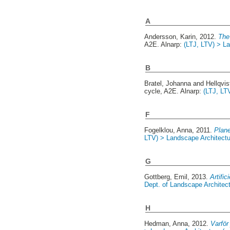
A
Andersson, Karin
, 2012.
The 
A2E. Alnarp:
(LTJ, LTV) > La
B
Bratel, Johanna
and
Hellqvis
cycle, A2E. Alnarp:
(LTJ, LT
F
Fogelklou, Anna
, 2011.
Plan
LTV) > Landscape Architectur
G
Gottberg, Emil
, 2013.
Artific
Dept. of Landscape Architec
H
Hedman, Anna
, 2012.
Varför