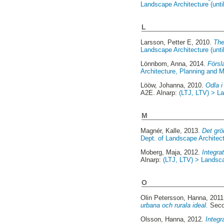
Landscape Architecture (unti
L
Larsson, Petter E
, 2010.
The
Landscape Architecture (unti
Lönnbom, Anna
, 2014.
Försl
Architecture, Planning and
Lööw, Johanna
, 2010.
Odla i
A2E. Alnarp:
(LTJ, LTV) > La
M
Magnér, Kalle
, 2013.
Det grö
Dept. of Landscape Architec
Moberg, Maja
, 2012.
Integra
Alnarp:
(LTJ, LTV) > Landsca
O
Olin Petersson, Hanna
, 201
urbana och rurala ideal.
Seco
Olsson, Hanna
, 2012.
Integr