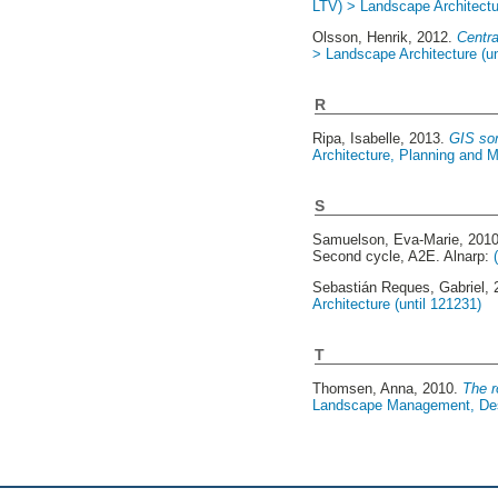
LTV) > Landscape Architectur
Olsson, Henrik
, 2012.
Centra
> Landscape Architecture (un
R
Ripa, Isabelle
, 2013.
GIS so
Architecture, Planning and
S
Samuelson, Eva-Marie
, 201
Second cycle, A2E. Alnarp:
Sebastián Reques, Gabriel
,
Architecture (until 121231)
T
Thomsen, Anna
, 2010.
The r
Landscape Management, Desi