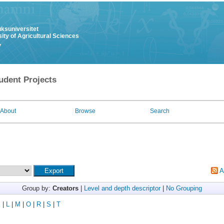
uksuniversitet
ity of Agricultural Sciences
y
udent Projects
About
Browse
Search
A
Group by:
Creators
|
Level and depth descriptor
|
No Grouping
K
|
L
|
M
|
O
|
R
|
S
|
T