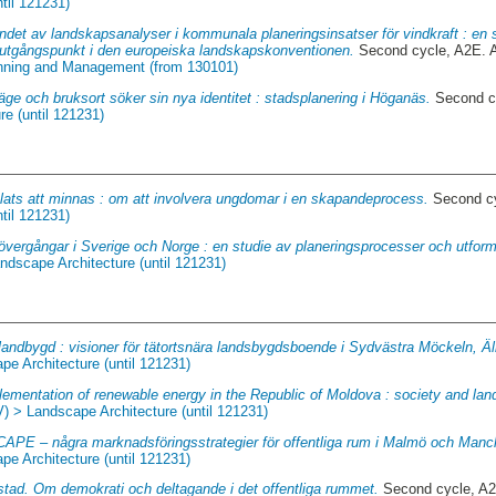
til 121231)
det av landskapsanalyser i kommunala planeringsinsatser för vindkraft : en s
 utgångspunkt i den europeiska landskapskonventionen.
Second cycle, A2E. 
anning and Management (from 130101)
läge och bruksort söker sin nya identitet : stadsplanering i Höganäs.
Second cy
e (until 121231)
lats att minnas : om att involvera ungdomar i en skapandeprocess.
Second cy
til 121231)
vergångar i Sverige och Norge : en studie av planeringsprocesser och utfor
ndscape Architecture (until 121231)
landbygd : visioner för tätortsnära landsbygdsboende i Sydvästra Möckeln, Äl
pe Architecture (until 121231)
lementation of renewable energy in the Republic of Moldova : society and land
V) > Landscape Architecture (until 121231)
E – några marknadsföringsstrategier för offentliga rum i Malmö och Manc
pe Architecture (until 121231)
 stad. Om demokrati och deltagande i det offentliga rummet.
Second cycle, A2