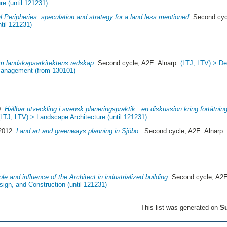
e (until 121231)
l Peripheries: speculation and strategy for a land less mentioned.
Second cycl
til 121231)
m landskapsarkitektens redskap.
Second cycle, A2E. Alnarp:
(LTJ, LTV) > De
 Management (from 130101)
0.
Hållbar utveckling i svensk planeringspraktik : en diskussion kring förtätnin
(LTJ, LTV) > Landscape Architecture (until 121231)
 2012.
Land art and greenways planning in Sjöbo .
Second cycle, A2E. Alnarp
ole and influence of the Architect in industrialized building.
Second cycle, A2E
gn, and Construction (until 121231)
This list was generated on
Su