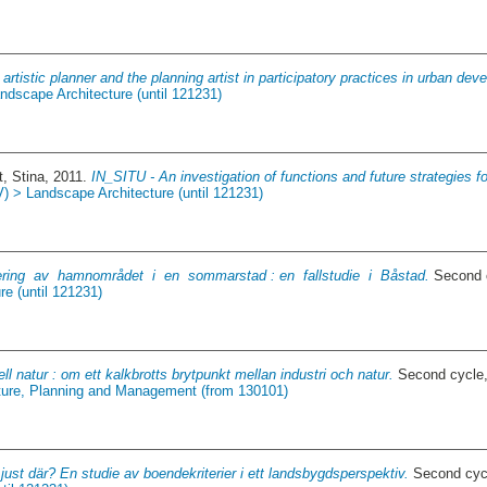
artistic planner and the planning artist in participatory practices in urban dev
ndscape Architecture (until 121231)
t, Stina
, 2011.
IN_SITU - An investigation of functions and future strategies f
V) > Landscape Architecture (until 121231)
ering av hamnområdet i en sommarstad : en fallstudie i Båstad.
Second c
e (until 121231)
iell natur : om ett kalkbrotts brytpunkt mellan industri och natur.
Second cycle,
ture, Planning and Management (from 130101)
 just där? En studie av boendekriterier i ett landsbygdsperspektiv.
Second cycl