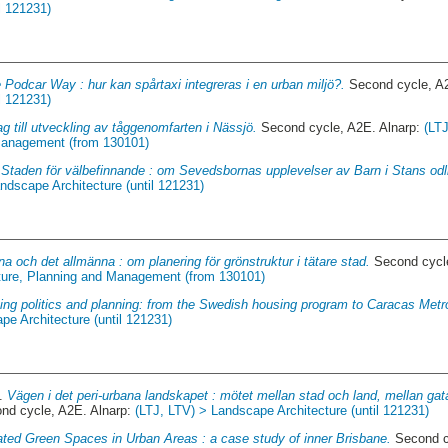
l 121231)
 Podcar Way : hur kan spårtaxi integreras i en urban miljö?.
Second cycle, A
l 121231)
ag till utveckling av tåggenomfarten i Nässjö.
Second cycle, A2E. Alnarp:
(LT
 Management (from 130101)
 Staden för välbefinnande : om Sevedsbornas upplevelser av Barn i Stans odl
ndscape Architecture (until 121231)
na och det allmänna : om planering för grönstruktur i tätare stad.
Second cycle
ture, Planning and Management (from 130101)
ting politics and planning: from the Swedish housing program to Caracas Metr
pe Architecture (until 121231)
1.
Vägen i det peri-urbana landskapet : mötet mellan stad och land, mellan ga
nd cycle, A2E. Alnarp:
(LTJ, LTV) > Landscape Architecture (until 121231)
ated Green Spaces in Urban Areas : a case study of inner Brisbane.
Second c