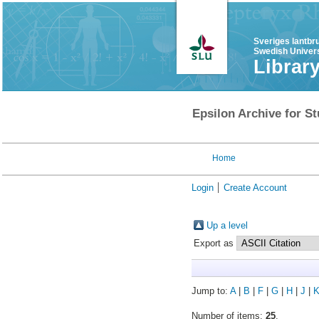
Sveriges lantbr
Swedish Univers
Librar
Epsilon Archive for St
Home
Login
Create Account
Up a level
Export as
Jump to:
A
|
B
|
F
|
G
|
H
|
J
|
Number of items:
25
.