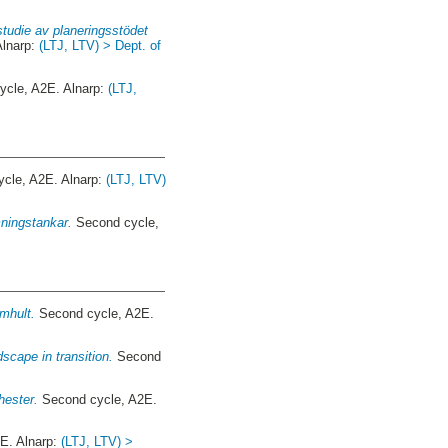
tudie av planeringsstödet
Alnarp:
(LTJ, LTV) > Dept. of
cle, A2E. Alnarp:
(LTJ,
cle, A2E. Alnarp:
(LTJ, LTV)
mningstankar.
Second cycle,
mhult.
Second cycle, A2E.
scape in transition.
Second
hester.
Second cycle, A2E.
E. Alnarp:
(LTJ, LTV) >