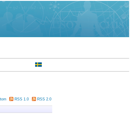
tom
RSS 1.0
RSS 2.0