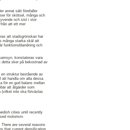
er annat sätt förefaller
rser för skötsel, många och
syvende och sist i stor
från att ett mer
teras att stadsgrönskan har
ns många starka skäl att
där funktionsblandning och
dd samsyn, konstateras vara
tt detta sker på bekostnad av
m en struktur bestående av
l att handla om alla dessa
ka för en god balans mellan
bär att åtgärder som
(vilket inte ska förväxlas
edish cities until recently
eased motorism.
n. There are several reasons
ns that current densification