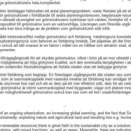
nga grönstrukturens hela komplexitet.
iv blottlägger fallstudien ett antal planeringsproblem, varav flertalet på ett ell
 grönstrukturen i förhållande till andra planeringsintressen, begränsade resu
 utbredd okunnighet om grönstrukturens funktioner och värden, förefaller till 
ingssättet till grönstruktur som en sektorsfråga. Lösningen som föreslås utgår 
ete kan lösa många av de problem som grönstrukturen står inför.
tådd intressekonflikt mellan grönstruktur och förtätning. Inledningsvis konsta
exploateringstryck som behovet av förtätning innebär. Det påpekas att det fin
 också att tätt snarast är en faktor i målet om en hållbar och attraktiv stad, 
mponenter.
a tillvägagångssätt för att skydda grönstruktur, vilket i brist på en mer utbre
möjligheterna att höja grönytors kvalitet, och den eventuella lämpligheten i a
gen undersöks förutsättningarna att förtäta staden utan att bebygga grönytor.
å över förtätning som begrepp. En föreslagen utgångspunkt där staden ses so
 som är sammankopplade med varandra innebär att förtätning kan utvidgas til
a utrymmet hos vart och ett av dem på ett mer effektivt sätt, dels för att ver
 grönstruktur är intimt sammankopplad med byggnader, vägar och platser inne
er mångfunktionell grönstruktur också kan ses som ett led i stadsförtätningen 
,
t of an ongoing urbanization, an increasing global warming, and the fact that Sw
trainedly, exploiting nature and agricultural land and resulting into e.g. incr
-renewable resources there is great faith in the sustainable city as a solutio
s dense, with mixed functions, as well as green. Meanwhile, there are indicatio