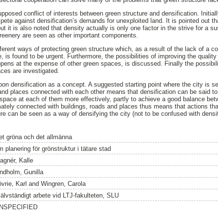
posed conflict of interests between green structure and densification. Initially
pete against densification’s demands for unexploited land. It is pointed out th
ut it is also noted that density actually is only one factor in the strive for a su
reenery are seen as other important components.
ferent ways of protecting green structure which, as a result of the lack of a 
 is found to be urgent. Furthermore, the possibilities of improving the qualit
ns at the expense of other green spaces, is discussed. Finally the possibilit
aces are investigated.
pon densification as a concept. A suggested starting point where the city is s
 and places connected with each other means that densification can be said to 
 space at each of them more effectively, partly to achieve a good balance bet
imately connected with buildings, roads and places thus means that actions tha
ure can be seen as a way of densifying the city (not to be confused with densi
et gröna och det allmänna
 planering för grönstruktur i tätare stad
agnér, Kalle
indholm, Gunilla
vrie, Karl
and
Wingren, Carola
jälvständigt arbete vid LTJ-fakulteten, SLU
NSPECIFIED