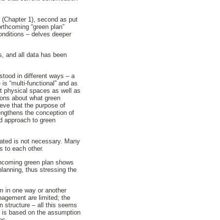
pt (Chapter 1), second as put
forthcoming “green plan”
onditions – delves deeper
s, and all data has been
stood in different ways – a
is “multi-functional” and as
nt physical spaces as well as
nions about what green
ieve that the purpose of
rengthens the conception of
ed approach to green
arated is not necessary. Many
s to each other.
thcoming green plan shows
planning, thus stressing the
m in one way or another
nagement are limited; the
 structure – all this seems
ed is based on the assumption
es.