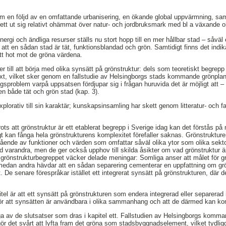
m en följd av en omfattande urbanisering, en ökande global uppvärmning, sa
 brett ut sig relativt ohämmat över natur- och jordbruksmark med bl a växande 
ergi och ändliga resurser ställs nu stort hopp till en mer hållbar stad – såväl
att en sådan stad är tät, funktionsblandad och grön. Samtidigt finns det indik
ett hot mot de gröna värdena.
till att börja med olika synsätt på grönstruktur: dels som teoretiskt begrepp 
xt, vilket sker genom en fallstudie av Helsingborgs stads kommande grönplan 
ingsproblem varpå uppsatsen fördjupar sig i frågan huruvida det är möjligt at
n både tät och grön stad (kap. 3).
orativ till sin karaktär; kunskapsinsamling har skett genom litteratur- och fal
trots att grönstruktur är ett etablerat begrepp i Sverige idag kan det förstås p
gt kan fånga hela grönstrukturens komplexitet förefaller saknas. Grönstruktur
estående av funktioner och värden som omfattar såväl olika ytor som olika se
d varandra, men de ger också upphov till skilda åsikter om vad grönstruktur är 
 grönstrukturbegreppet väcker delade meningar: Somliga anser att målet för g
dan andra hävdar att en sådan separering cementerar en uppfattning om gr
. De senare förespråkar istället ett integrerat synsätt på grönstrukturen, där
pitel är att ett synsätt på grönstrukturen som endera integrerad eller separera
för att synsätten är användbara i olika sammanhang och att de därmed kan ko
ga av de slutsatser som dras i kapitel ett. Fallstudien av Helsingborgs komman
ör det svårt att lyfta fram det gröna som stadsbyggnadselement, vilket tydligg