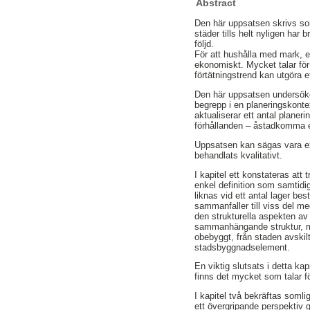
Abstract
Den här uppsatsen skrivs so
städer tills helt nyligen har
följd.
För att hushålla med mark, en
ekonomiskt. Mycket talar för 
förtätningstrend kan utgöra 
Den här uppsatsen undersöker 
begrepp i en planeringskonte
aktualiserar ett antal planer
förhållanden – åstadkomma e
Uppsatsen kan sägas vara expl
behandlats kvalitativt.
I kapitel ett konstateras att 
enkel definition som samtidi
liknas vid ett antal lager b
sammanfaller till viss del me
den strukturella aspekten av
sammanhängande struktur, me
obebyggt, från staden avskilt
stadsbyggnadselement.
En viktig slutsats i detta ka
finns det mycket som talar 
I kapitel två bekräftas somli
ett övergripande perspektiv g