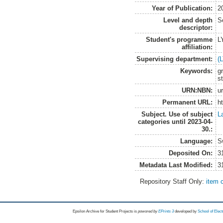
Year of Publication:
2
Level and depth
S
descriptor:
Student's programme
L
affiliation:
Supervising department:
(
Keywords:
g
s
URN:NBN:
u
Permanent URL:
h
Subject. Use of subject
L
categories until 2023-04-
30.:
Language:
S
Deposited On:
3
Metadata Last Modified:
3
Repository Staff Only:
item 
Epsilon Archive for Student Projects is
powored by
EPrints 3
developed by
School of Elec