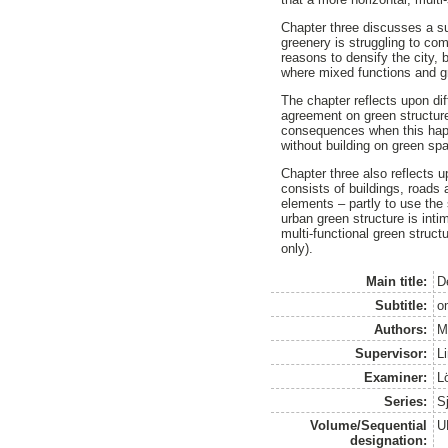
Chapter three discusses a sup
greenery is struggling to com
reasons to densify the city, b
where mixed functions and g
The chapter reflects upon dif
agreement on green structure,
consequences when this happe
without building on green sp
Chapter three also reflects u
consists of buildings, roads
elements – partly to use the
urban green structure is int
multi-functional green struct
only).
Main title:
D
Subtitle:
om
Authors:
M
Supervisor:
L
Examiner:
Lö
Series:
S
Volume/Sequential
U
designation: