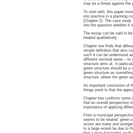
may be a threat against the 
To start with, this paper inv
into practice in a planning c
(Chapter 2). The case study
into the question whether it 
The essay can be said to be 
treated qualitatively.
Chapter one finds that altho
simple definition that also c
such it can be understood as 
different sectoral areas – to
structure aims at. In particu
green structure should be a 
green structure as something
structure, where the green 
An important conclusion of t
things point to that the app
Chapter two confirms some o
that an overall perspective 
importance of applying differ
From a municipal perspective
seems to be related: green st
actors are many and unorgani
to a large extent be due to 
that a more horizontal, mult