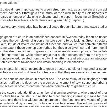
green values.
estigates different approaches to green structure: first, as a theoretical conce
ontext, carried out through a case study of the Swedish city of Helsingborg’s 
 raises a number of planning problems and the paper – focusing on Swedish c
is possible to achieve a both dense and green city (Chapter 3).
exploratory; knowledge has been collected through literature and case studie
ugh green structure is an established concept in Sweden today it can be under
aptures the complexity of green structure seems to be lacking. Green structure 
a multitude of layers consisting of functions and values that activate differe
 some extent these overlap each other, but they also give rise to different opi
lar, the structural aspect of green structure raises different opinions: Some bel
coherent structure, while others argue that such a separation from the city st
 undeveloped, isolated from the city. The latter instead advocate an integrat
as an element of townscape and urban planning is emphasized.
his chapter is that an approach to green structure as either integrated or sep
roaches are useful in different contexts and that they may work as complement
f the conclusions drawn in chapter one. The case study of Helsingborg’s for
makes it difficult to describe the green as an element of townscape and urban 
ent scales in order to capture the whole complexity of green structure.
 the case study identifies a number of planning problems, where most of the
ructure has a low status in relation to other planning interests; means for ma
zed; and there is a widespread ignorance of the functions and values of green
the understanding of green structure as a sectoral issue. The solution propos
i-sectoral cooperation can solve many of the problems that green structure fac