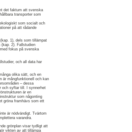
mt det faktum att svenska
ohållbara transporter som
 ekologiskt som socialt och
ationer på att rådande
(kap. 1), dels som tillämpat
(kap. 2). Fallstudien
t – med fokus på svenska
lstudier, och all data har
å många olika sätt, och en
en är mångfunktionell och kan
ktorsområden – dessa
och syftar till. I synnerhet
rönstrukturen är en
önstruktur som någonting
 det gröna framhävs som ett
d inte är nödvändigt. Tvärtom
mplettera varandra.
de grönplan visar tydligt att
ör vikten av att tillämpa