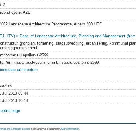
013
econd cycle, A2E
Y002 Landscape Architecture Programme, Alnarp 300 HEC
LTJ, LTV) > Dept. of Landscape Architecture, Planning and Management (from
rönstruktur, grönplan, förtätning, stadsutveckling, urbanisering, kommunal plan
tadsbyggnadselement
rn:nbn:se:slu:epsilon-s-2599
ttp://urn.kb.se/resolve?urn=urn:nbn:se:slu:epsilon-s-2599
andscape architecture
wedish
1 Jul 2013 09:44
1 Jul 2013 10:14
control page
tronics and Computer Science
at University of Southampton.
More information
.