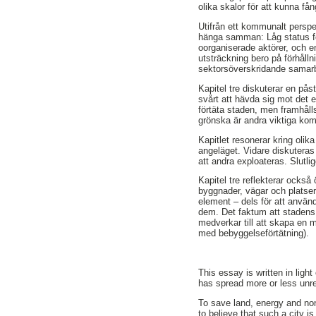
olika skalor för att kunna få
Utifrån ett kommunalt perspekt
hänga samman: Låg status för
oorganiserade aktörer, och en
utsträckning bero på förhålln
sektorsöverskridande samarb
Kapitel tre diskuterar en pås
svårt att hävda sig mot det 
förtäta staden, men framhålls
grönska är andra viktiga ko
Kapitlet resonerar kring olik
angeläget. Vidare diskuteras 
att andra exploateras. Slutli
Kapitel tre reflekterar ocks
byggnader, vägar och platser
element – dels för att använd
dem. Det faktum att stadens
medverkar till att skapa en m
med bebyggelseförtätning).
This essay is written in ligh
has spread more or less unres
To save land, energy and non
to believe that such a city i