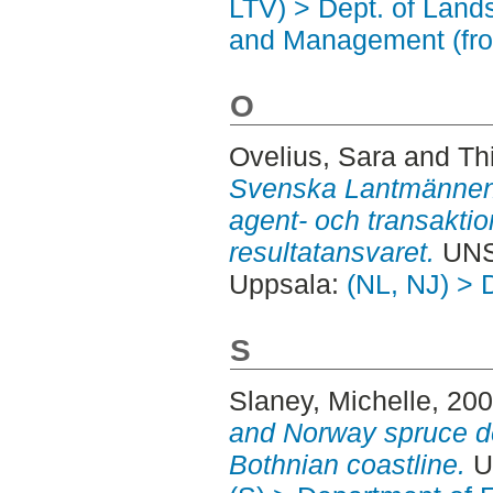
LTV) > Dept. of Land
and Management (fr
O
Ovelius, Sara
and
Th
Svenska Lantmännen 
agent- och transaktion
resultatansvaret.
UNS
Uppsala:
(NL, NJ) > 
S
Slaney, Michelle
, 20
and Norway spruce d
Bothnian coastline.
U