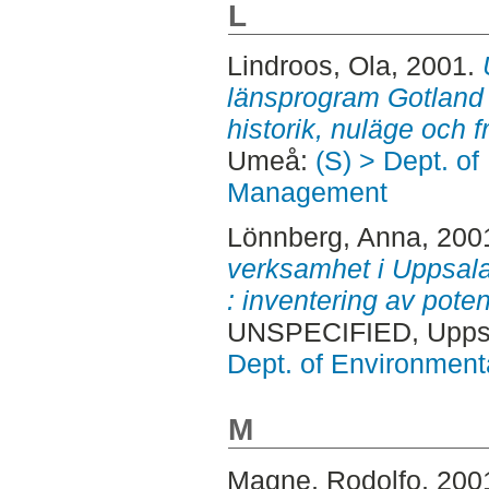
L
Lindroos, Ola
, 2001.
länsprogram Gotland 
historik, nuläge och f
Umeå:
(S) > Dept. o
Management
Lönnberg, Anna
, 200
verksamhet i Uppsala
: inventering av pote
UNSPECIFIED, Uppsa
Dept. of Environmen
M
Magne, Rodolfo
, 200