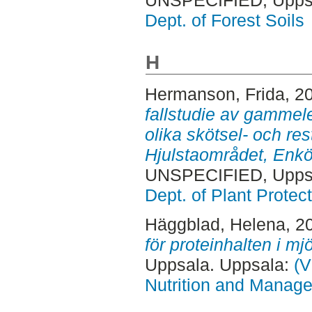
UNSPECIFIED, Uppsa
Dept. of Forest Soils
H
Hermanson, Frida
, 2
fallstudie av gammele
olika skötsel- och res
Hjulstaområdet, Enk
UNSPECIFIED, Uppsa
Dept. of Plant Protec
Häggblad, Helena
, 2
för proteinhalten i mj
Uppsala. Uppsala:
(V
Nutrition and Manage