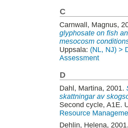
C
Carnwall, Magnus
, 2
glyphosate on fish a
mesocosm conditions
Uppsala:
(NL, NJ) > 
Assessment
D
Dahl, Martina
, 2001.
skattningar av skog
Second cycle, A1E.
Resource Manageme
Dehlin, Helena
, 2001