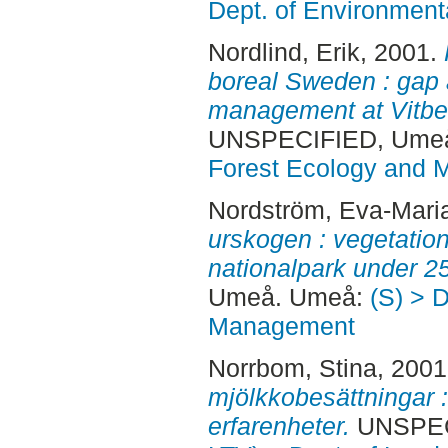
Dept. of Environmen
Nordlind, Erik
, 2001.
boreal Sweden : gap
management at Vitbe
UNSPECIFIED, Ume
Forest Ecology and
Nordström, Eva-Mari
urskogen : vegetation
nationalpark under 25
Umeå. Umeå:
(S) > 
Management
Norrbom, Stina
, 200
mjölkkobesättningar 
erfarenheter.
UNSPECI