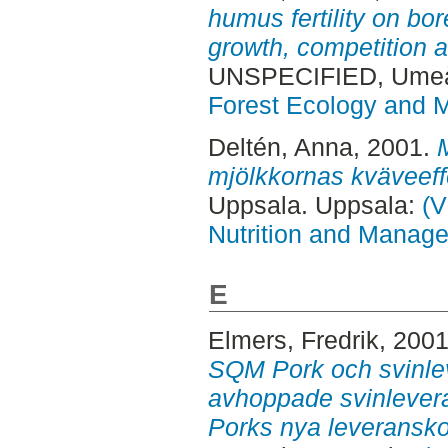
humus fertility on bor
growth, competition a
UNSPECIFIED, Ume
Forest Ecology and
Deltén, Anna
, 2001.
mjölkkornas kväveeffe
Uppsala. Uppsala:
(V
Nutrition and Manage
E
Elmers, Fredrik
, 200
SQM Pork och svinlev
avhoppade svinlevera
Porks nya leveransko