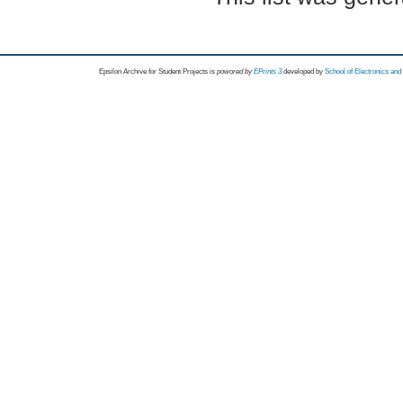
Epsilon Archive for Student Projects is
powored by
EPrints 3
developed by
School of Electronics an