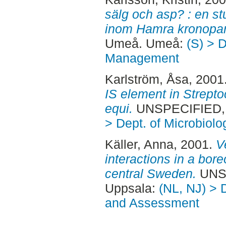
sälg och asp? : en st
inom Hamra kronopar
Umeå. Umeå:
(S) > 
Management
Karlström, Åsa
, 2001
IS element in Strept
equi.
UNSPECIFIED, 
> Dept. of Microbiolo
Käller, Anna
, 2001.
V
interactions in a bor
central Sweden.
UNSP
Uppsala:
(NL, NJ) > 
and Assessment