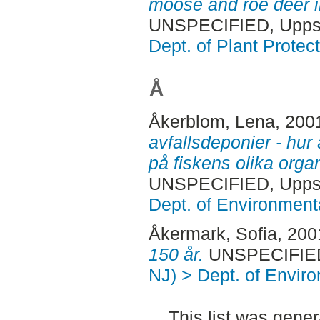
moose and roe deer in
UNSPECIFIED, Uppsa
Dept. of Plant Protec
Å
Åkerblom, Lena
, 200
avfallsdeponier - hur
på fiskens olika orga
UNSPECIFIED, Uppsa
Dept. of Environmen
Åkermark, Sofia
, 200
150 år.
UNSPECIFIED,
NJ) > Dept. of Envi
This list was gene