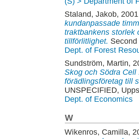
(S) > Department of F
Staland, Jakob
, 2001
kundanpassade timme
traktbankens storlek
tillförlitlighet.
Second 
Dept. of Forest Res
Sundström, Martin
, 
Skog och Södra Cell :
förädlingsföretag till
UNSPECIFIED, Uppsa
Dept. of Economics
W
Wikenros, Camilla
, 