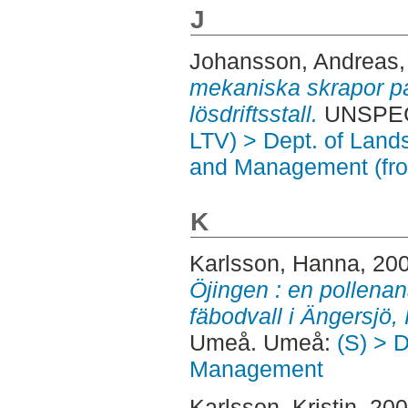
J
Johansson, Andreas
mekaniska skrapor på
lösdriftsstall.
UNSPECI
LTV) > Dept. of Land
and Management (fr
K
Karlsson, Hanna
, 20
Öjingen : en pollenan
fäbodvall i Ängersjö,
Umeå. Umeå:
(S) > 
Management
Karlsson, Kristin
, 20