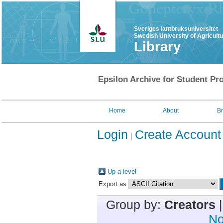
Sveriges lantbruksuniversitet
Swedish University of Agricult
Library
Epsilon Archive for Student Pro
Home
About
B
Login
Create Account
Up a level
Export as
Group by:
Creators
No