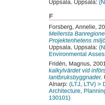
Uppsala. Uppsala:
(N
F
Forsberg, Annelie
, 2
Mellersta Banregionen
Projektenhetens milj
Uppsala. Uppsala:
(N
Environmental Asse
Fridén, Magnus
, 200
kalkylvärdet vid inför
lantbruksbyggnader.
Alnarp:
(LTJ, LTV) > 
Architecture, Planni
130101)