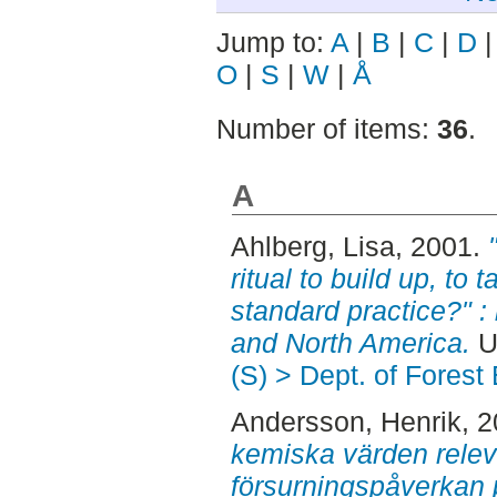
Jump to:
A
|
B
|
C
|
D
O
|
S
|
W
|
Å
Number of items:
36
.
A
Ahlberg, Lisa
, 2001.
ritual to build up, t
standard practice?" :
and North America.
U
(S) > Dept. of Fore
Andersson, Henrik
, 
kemiska värden relev
försurningspåverkan p