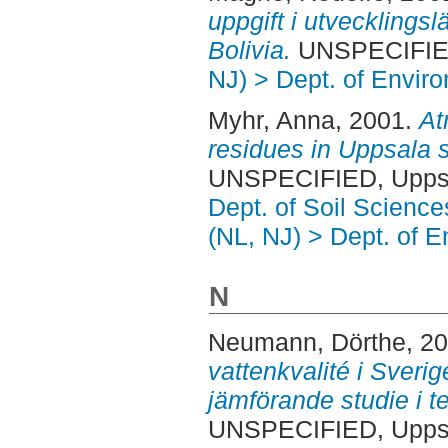
uppgift i utvecklingslä
Bolivia.
UNSPECIFIED
NJ) > Dept. of Envi
Myhr, Anna
, 2001.
At
residues in Uppsala so
UNSPECIFIED, Uppsa
Dept. of Soil Science
(NL, NJ) > Dept. of 
N
Neumann, Dörthe
, 2
vattenkvalité i Sveri
jämförande studie i te
UNSPECIFIED, Uppsa