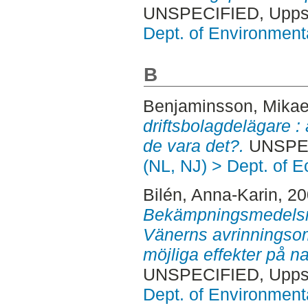
UNSPECIFIED, Uppsa
Dept. of Environmen
B
Benjaminsson, Mikae
driftsbolagdelägare :
de vara det?.
UNSPECI
(NL, NJ) > Dept. of 
Bilén, Anna-Karin
, 20
Bekämpningsmedelsres
Vänerns avrinningso
möjliga effekter på n
UNSPECIFIED, Uppsa
Dept. of Environmen