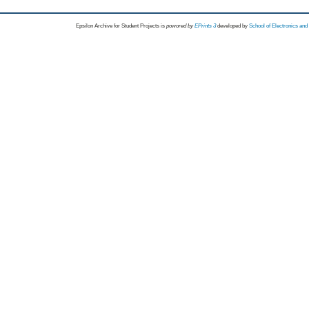
Epsilon Archive for Student Projects is
powored by
EPrints 3
developed by
School of Electronics an