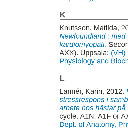
K
Knutsson, Matilda
, 2
Newfoundland : med f
kardiomyopati.
Second
AXX). Uppsala:
(VH) 
Physiology and Bioch
L
Lannér, Karin
, 2012.
stressrespons i samb
arbete hos hästar på t
cycle, A1N, A1F or A
Dept. of Anatomy, Ph