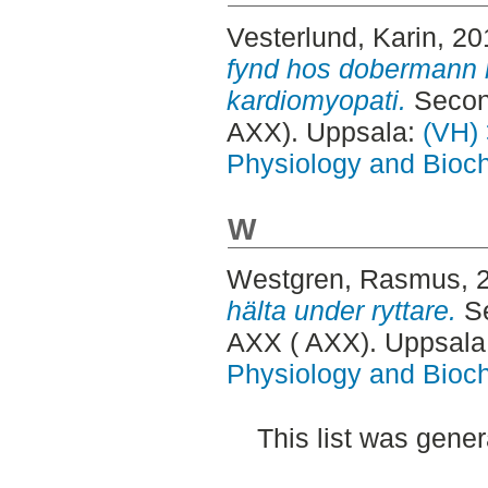
Vesterlund, Karin
, 2
fynd hos dobermann 
kardiomyopati.
Second
AXX). Uppsala:
(VH) 
Physiology and Bioch
W
Westgren, Rasmus
, 
hälta under ryttare.
Se
AXX ( AXX). Uppsala
Physiology and Bioch
This list was gene