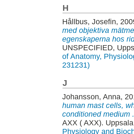
H
Hållbus, Josefin
, 200
med objektiva mätmet
egenskaperna hos ridu
UNSPECIFIED, Uppsa
of Anatomy, Physiolo
231231)
J
Johansson, Anna
, 2
human mast cells, w
conditioned medium 
AXX ( AXX). Uppsala
Physiology and Bioch