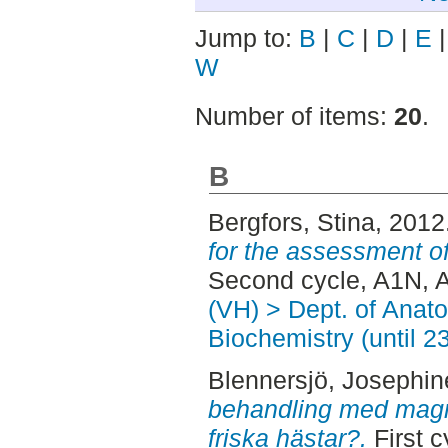
Jump to:
B
|
C
|
D
|
E
W
Number of items:
20
.
B
Bergfors, Stina
, 2012
for the assessment of 
Second cycle, A1N, 
(VH) > Dept. of Anat
Biochemistry (until 2
Blennersjö, Josephin
behandling med magn
friska hästar?.
First 