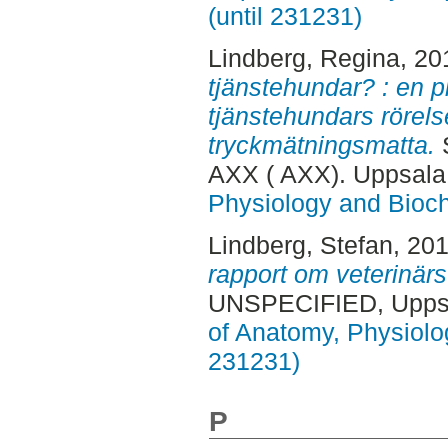
(until 231231)
Lindberg, Regina
, 20
tjänstehundar? : en p
tjänstehundars rörel
tryckmätningsmatta.
S
AXX ( AXX). Uppsala
Physiology and Bioch
Lindberg, Stefan
, 20
rapport om veterinärs
UNSPECIFIED, Uppsa
of Anatomy, Physiolo
231231)
P