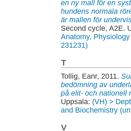
en ny mall för en sy
hundens normala rör
är mallen för undervi
Second cycle, A2E. 
Anatomy, Physiology 
231231)
T
Tollig, Eanr
, 2011.
Sub
bedömning av underl
på elit- och nationell 
Uppsala:
(VH) > Dept
and Biochemistry (un
V