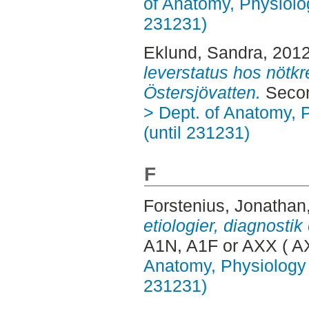
of Anatomy, Physiolo
231231)
Eklund, Sandra
, 201
leverstatus hos nötk
Östersjövatten.
Secon
> Dept. of Anatomy, 
(until 231231)
F
Forstenius, Jonathan
etiologier, diagnostik 
A1N, A1F or AXX ( A
Anatomy, Physiology 
231231)