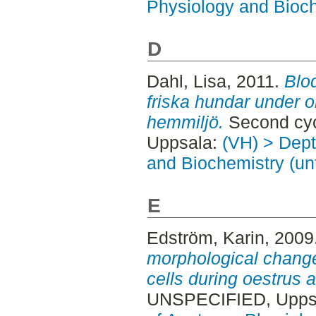
Physiology and Bioch
D
Dahl, Lisa
, 2011.
Blo
friska hundar under ol
hemmiljö.
Second cyc
Uppsala:
(VH) > Dept
and Biochemistry (un
E
Edström, Karin
, 2009
morphological change
cells during oestrus 
UNSPECIFIED, Uppsa