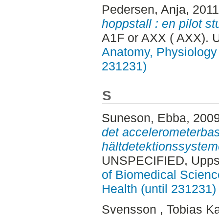
Pedersen, Anja
, 201
hoppstall : en pilot st
A1F or AXX ( AXX). 
Anatomy, Physiology 
231231)
S
Suneson, Ebba
, 200
det accelerometerba
hältdetektionssystem
UNSPECIFIED, Uppsa
of Biomedical Scienc
Health (until 231231)
Svensson , Tobias Kar