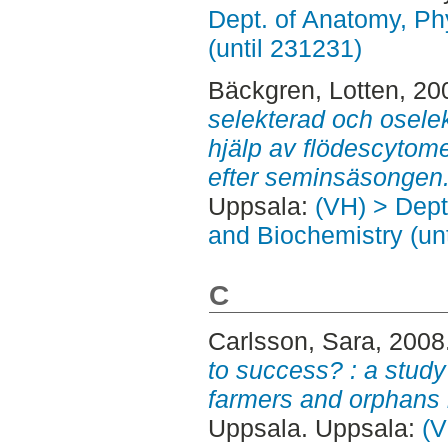
Dept. of Anatomy, Ph
(until 231231)
Bäckgren, Lotten
, 20
selekterad och osel
hjälp av flödescytomet
efter seminsäsongen
Uppsala:
(VH) > Dept
and Biochemistry (un
C
Carlsson, Sara
, 2008
to success? : a study
farmers and orphans 
Uppsala. Uppsala:
(V