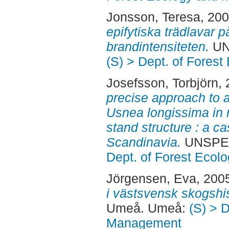
Jonsson, Teresa
, 20
epifytiska trädlavar på t
brandintensiteten.
UN
(S) > Dept. of Fore
Josefsson, Torbjörn
,
precise approach to 
Usnea longissima in r
stand structure : a ca
Scandinavia.
UNSPEC
Dept. of Forest Eco
Jörgensen, Eva
, 200
i västsvensk skogshis
Umeå. Umeå:
(S) > 
Management