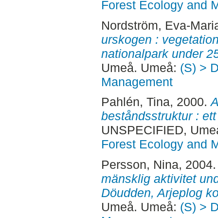
Forest Ecology and
Nordström, Eva-Mari
urskogen : vegetation
nationalpark under 25
Umeå. Umeå:
(S) > 
Management
Pahlén, Tina
, 2000.
A
beståndsstruktur : et
UNSPECIFIED, Ume
Forest Ecology and
Persson, Nina
, 2004
mänsklig aktivitet un
Döudden, Arjeplog 
Umeå. Umeå:
(S) > 