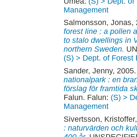
Umeå:
(S) > Dept. of
Management
Salmonsson, Jonas
,
forest line : a pollen
to stalo dwellings in 
northern Sweden.
UN
(S) > Dept. of Fore
Sander, Jenny
, 2005
nationalpark : en bra
förslag för framtida s
Falun. Falun:
(S) > D
Management
Sivertsson, Kristoffer
: naturvärden och kul
400 år.
UNSPECIFIED