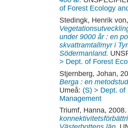
of Forest Ecology a
Stedingk, Henrik von
Vegetationsutveckling
under 9000 år : en po
skvattramtallmyr i Ty
Södermanland.
UNSP
> Dept. of Forest E
Stjernberg, Johan
, 2
Berga : en metodstud
Umeå:
(S) > Dept. of
Management
Triumf, Hanna
, 2008
konnektivitetsförbättr
Västerbottens län.
UN