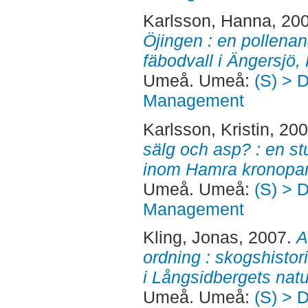
Karlsson, Hanna
, 20
Öjingen : en pollenan
fäbodvall i Ängersjö,
Umeå. Umeå:
(S) > 
Management
Karlsson, Kristin
, 20
sälg och asp? : en st
inom Hamra kronopar
Umeå. Umeå:
(S) > 
Management
Kling, Jonas
, 2007.
A
ordning : skogshistor
i Långsidbergets natu
Umeå. Umeå:
(S) > 