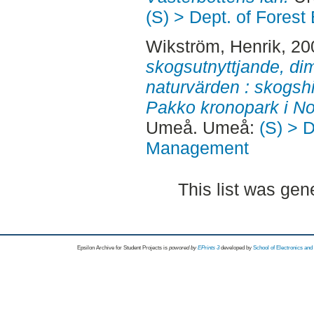
(S) > Dept. of Fore
Wikström, Henrik
, 2
skogsutnyttjande, di
naturvärden : skogshi
Pakko kronopark i No
Umeå. Umeå:
(S) > 
Management
This list was ge
Epsilon Archive for Student Projects is
powored by
EPrints 3
developed by
School of Electronics an