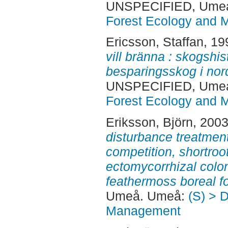
UNSPECIFIED, Ume
Forest Ecology and
Ericsson, Staffan
, 19
vill bränna : skogshi
besparingsskog i nor
UNSPECIFIED, Ume
Forest Ecology and
Eriksson, Björn
, 200
disturbance treatment
competition, shortro
ectomycorrhizal colon
feathermoss boreal fo
Umeå. Umeå:
(S) > 
Management