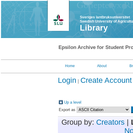
Sveriges lantbruksuniversitet
Swedish University of Agricult
Library
Epsilon Archive for Student Pro
Home
About
B
Login
Create Account
Up a level
Export as
Group by:
Creators
|
No