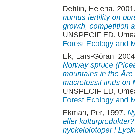
Dehlin, Helena
, 2001
humus fertility on bor
growth, competition a
UNSPECIFIED, Ume
Forest Ecology and
Ek, Lars-Göran
, 200
Norway spruce (Picea 
mountains in the Åre a
macrofossil finds on
UNSPECIFIED, Ume
Forest Ecology and
Ekman, Per
, 1997.
Ny
eller kulturprodukter?
nyckelbiotoper i Lyc