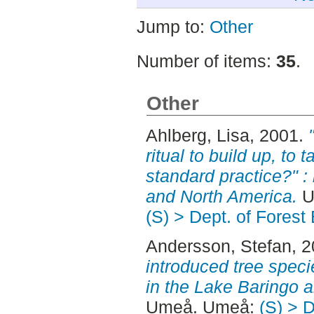
Jump to:
Other
Number of items:
35
.
Other
Ahlberg, Lisa
, 2001.
ritual to build up, t
standard practice?" :
and North America.
U
(S) > Dept. of Fore
Andersson, Stefan
, 
introduced tree speci
in the Lake Baringo 
Umeå. Umeå:
(S) > 