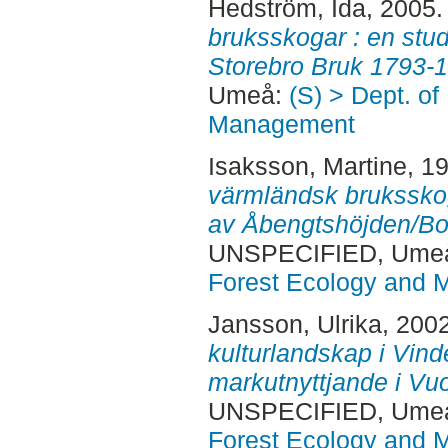
Hedström, Ida
, 2005
bruksskogar : en stud
Storebro Bruk 1793-
Umeå:
(S) > Dept. of
Management
Isaksson, Martine
, 1
värmländsk bruksskog
av Åbengtshöjden/Bo
UNSPECIFIED, Ume
Forest Ecology and
Jansson, Ulrika
, 200
kulturlandskap i Vinde
markutnyttjande i Vu
UNSPECIFIED, Ume
Forest Ecology and