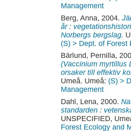
Management
Berg, Anna
, 2004.
Jä
år : vegetationshistor
Norbergs bergslag.
U
(S) > Dept. of Fore
Bärlund, Pernilla
, 20
(Vaccinium myrtillus 
orsaker till effektiv ko
Umeå. Umeå:
(S) > 
Management
Dahl, Lena
, 2000.
Na
standarden : vetenska
UNSPECIFIED, Ume
Forest Ecology and