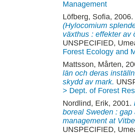
Management
Löfberg, Sofia
, 2006
(Hylocomium splenden
växthus : effekter av 
UNSPECIFIED, Ume
Forest Ecology and
Mattsson, Mårten
, 2
län och deras inställni
skydd av mark.
UNSP
> Dept. of Forest R
Nordlind, Erik
, 2001.
boreal Sweden : gap
management at Vitbe
UNSPECIFIED, Ume