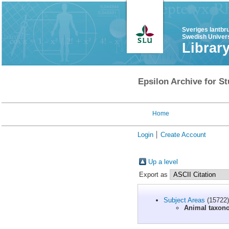
Sveriges lantbr
Swedish Univers
Librar
Epsilon Archive for St
Home
Login
Create Account
Up a level
Export as
Subject Areas
(15722)
Animal taxon