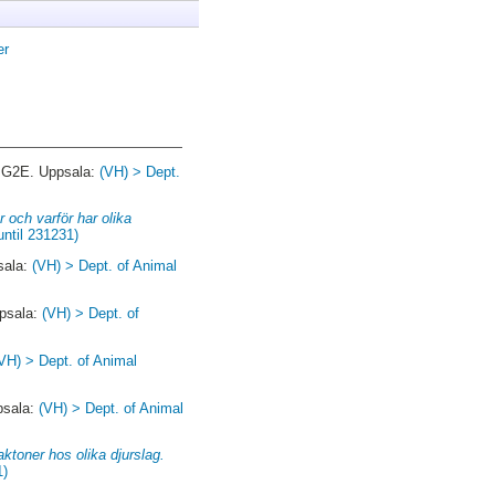
er
, G2E. Uppsala:
(VH) > Dept.
r och varför har olika
until 231231)
sala:
(VH) > Dept. of Animal
ppsala:
(VH) > Dept. of
VH) > Dept. of Animal
psala:
(VH) > Dept. of Animal
aktoner hos olika djurslag.
1)