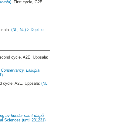
crofa).
First cycle, G2E.
psala:
(NL, NJ) > Dept. of
cond cycle, A2E. Uppsala:
a Conservancy, Laikipia
1)
 cycle, A2E. Uppsala:
(NL,
ering av hundar samt därpå
cal Sciences (until 231231)