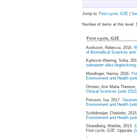
Jump to:
First cycle, G2E
|
Se
Number of items at this level:
First cycle, G2E
Axelsson, Rebecca
, 2016.
R
of Biomedical Sciences and V
Karlsson Warring, Sofia
, 20
zebraarter olika färgteckning
Mandinger, Hanna
, 2016.
Prz
Environment and Health (unt
Orrsten, Ann Maria Therese
,
Clinical Sciences (until 2312
Persson, Isa
, 2017.
Taxonom
Environment and Health (unt
Schildmeijer, Charlotte
, 201
Environment and Health (unt
Strandberg, Matilda
, 2013.
S
First cycle, G2E. Uppsala:
(