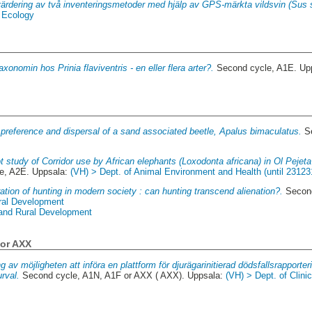
ärdering av två inventeringsmetoder med hjälp av GPS-märkta vildsvin (Sus s
f Ecology
axonomin hos Prinia flaviventris - en eller flera arter?.
Second cycle, A1E. Up
 preference and dispersal of a sand associated beetle, Apalus bimaculatus.
Se
ot study of Corridor use by African elephants (Loxodonta africana) in Ol Pejet
e, A2E. Uppsala:
(VH) > Dept. of Animal Environment and Health (until 23123
ation of hunting in modern society : can hunting transcend alienation?.
Second
ral Development
 and Rural Development
 or AXX
g av möjligheten att införa en plattform för djurägarinitierad dödsfallsrapport
rval.
Second cycle, A1N, A1F or AXX ( AXX). Uppsala:
(VH) > Dept. of Clini