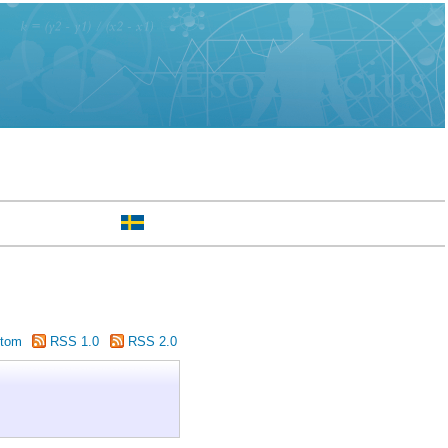
tom
RSS 1.0
RSS 2.0