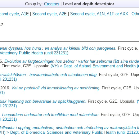
Group by:
Creators
|
Level and depth descriptor
cond cycle, A1E
|
Second cycle, A2E
|
Second cycle, A1N, A1F or AXX
|
Oth
17
.
enal dysplasi hos hund : en analys av klinisk bild och patogenes.
First cycle
eterinary Public Health (until 231231)
16.
Evolution av färgteckningen hos zebror : varför har zebrorna fått sina rände
.
First cycle, G2E. Uppsala:
(VH) > Dept. of Animal Environment and Health (
ewalskihästen : bevarandearbete och situationen idag.
First cycle, G2E. Upp
il 231231)
 2016.
Val av protokoll vid immobilisering av noshörning.
First cycle, G2E. U
31)
isk indelning och bevarande av späckhuggaren.
First cycle, G2E. Uppsala:
(
il 231231)
5.
Leopardens underarter och konflikten med människan.
First cycle, G2E. Up
il 231231)
killnader i upptag, metabolism, distribution och utsöndring av makrocykliska l
VH) > Dept. of Biomedical Sciences and Veterinary Public Health (until 23123