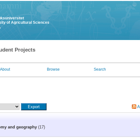
uksuniversitet
ity of Agricultural Sciences
y
udent Projects
About
Browse
Search
A
omy and geography
(17)