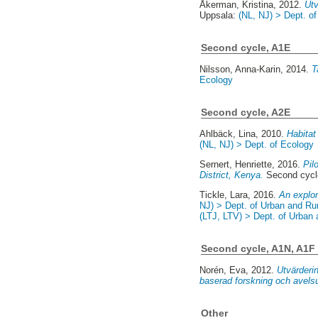
Åkerman, Kristina
, 2012.
Utv
Uppsala:
(NL, NJ) > Dept. o
Second cycle, A1E
Nilsson, Anna-Karin
, 2014.
T
Ecology
Second cycle, A2E
Ahlbäck, Lina
, 2010.
Habitat
(NL, NJ) > Dept. of Ecology
Sernert, Henriette
, 2016.
Pil
District, Kenya.
Second cycl
Tickle, Lara
, 2016.
An explor
NJ) > Dept. of Urban and Ru
(LTJ, LTV) > Dept. of Urban
Second cycle, A1N, A1F
Norén, Eva
, 2012.
Utvärderin
baserad forskning och avelsu
Other