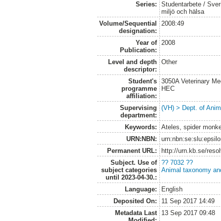
Series:
Studentarbete / Sveri
miljö och hälsa
Volume/Sequential
2008:49
designation:
Year of
2008
Publication:
Level and depth
Other
descriptor:
Student's
3050A Veterinary Me
programme
HEC
affiliation:
Supervising
(VH) > Dept. of Anim
department:
Keywords:
Ateles, spider monke
URN:NBN:
urn:nbn:se:slu:epsil
Permanent URL:
http://urn.kb.se/res
Subject. Use of
?? 7032 ??
subject categories
Animal taxonomy an
until 2023-04-30.:
Language:
English
Deposited On:
11 Sep 2017 14:49
Metadata Last
13 Sep 2017 09:48
Modified: