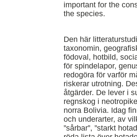
important for the con
the species.
Den här litteraturstu
taxonomin, geografisk 
födoval, hotbild, soci
för spindelapor, genu
redogöra för varför m
riskerar utrotning. D
åtgärder. De lever i su
regnskog i neotropike
norra Bolivia. Idag fi
och underarter, av vil
”sårbar”, ”starkt hot
röda lista över hotade