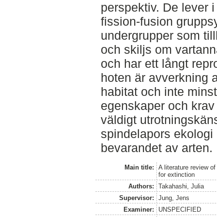
perspektiv. De lever i
fission-fusion grupps
undergrupper som till
och skiljs om vartan
och har ett långt repr
hoten är avverkning 
habitat och inte mins
egenskaper och krav 
väldigt utrotningskän
spindelapors ekologi 
bevarandet av arten.
Main title:
A literature review o
for extinction
Authors:
Takahashi, Julia
Supervisor:
Jung, Jens
Examiner:
UNSPECIFIED