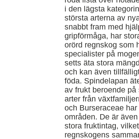
i den lägsta kategori
största arterna av ny
snabbt fram med hjä
gripförmåga, har sto
orörd regnskog som h
specialister på mogen
setts äta stora mäng
och kan även tillfälli
föda. Spindelapan äte
av frukt beroende på 
arter från växtfamilj
och Burseraceae har r
områden. De är även 
stora fruktintag, vilke
regnskogens sammansä