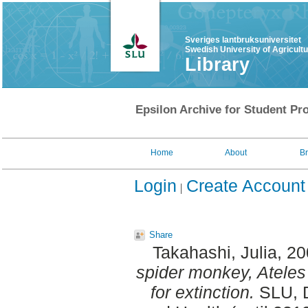
Sveriges lantbruksuniversitet
Swedish University of Agricult
Library
Epsilon Archive for Student Pro
Home
About
B
Login
Create Account
Share
Takahashi, Julia
, 2
spider monkey, Ateles 
for extinction.
SLU, D