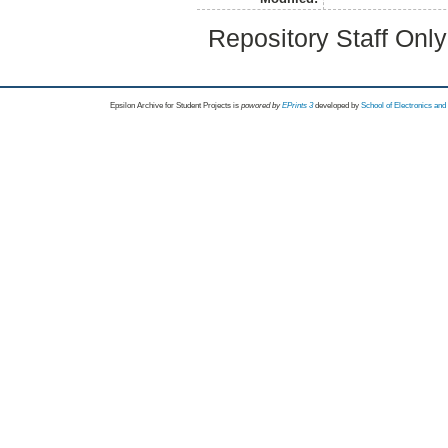
Repository Staff Onl
Epsilon Archive for Student Projects is
powored by
EPrints 3
developed by
School of Electronics an