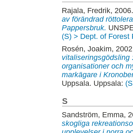
Rajala, Fredrik
, 2006
av förändrad röttoler
Pappersbruk.
UNSPEC
(S) > Dept. of Forest
Rosén, Joakim
, 2002
vitaliseringsgödsling 
organisationer och m
markägare i Kronober
Uppsala. Uppsala:
(S
S
Sandström, Emma
, 
skogliga rekreations
upplevelser i norra o