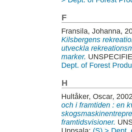
F
Fransila, Johanna
, 2
Kilsbergens rekreati
utveckla rekreations
marker.
UNSPECIFIED
Dept. of Forest Produ
H
Hultåker, Oscar
, 200
och i framtiden : en k
skogsmaskinentrepre
framtidsvisioner.
UNSP
Uppsala:
(S) > Dept.