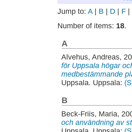
Jump to:
A
|
B
|
D
|
F
|
Number of items:
18
.
A
Alvehus, Andreas
, 2
för Uppsala högar oc
medbestämmande pla
Uppsala. Uppsala:
(S
B
Beck-Friis, Maria
, 20
och användning av st
Uppsala. Uppsala:
(S