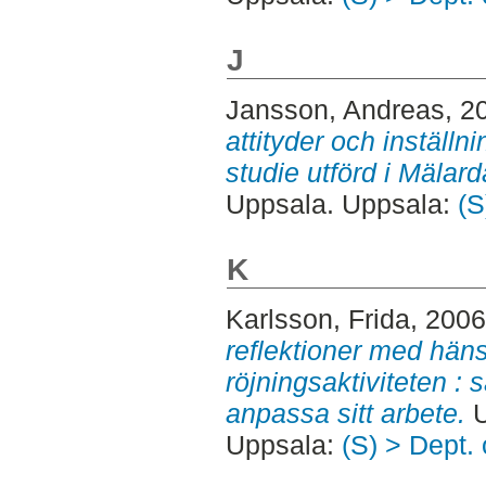
J
Jansson, Andreas
, 2
attityder och inställni
studie utförd i Mälard
Uppsala. Uppsala:
(S
K
Karlsson, Frida
, 200
reflektioner med hän
röjningsaktiviteten :
anpassa sitt arbete.
U
Uppsala:
(S) > Dept.