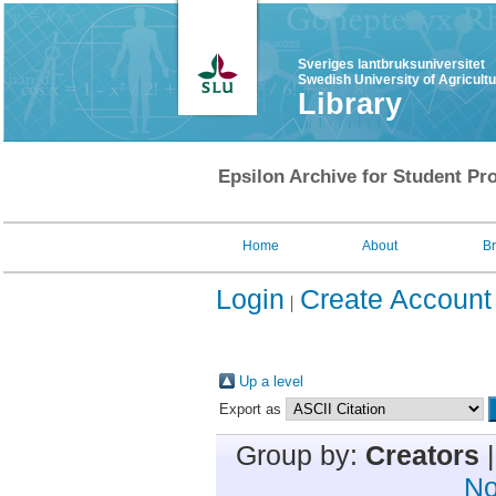
Sveriges lantbruksuniversitet
Swedish University of Agricult
Library
Epsilon Archive for Student Pro
Home
About
B
Login
Create Account
Up a level
Export as
Group by:
Creators
No