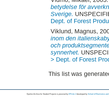
betydelse för avverk
Sverige.
UNSPECIFIE
Dept. of Forest Produ
Viklund, Magnus
, 20
inom den italienskab
och produktsegmenten
synnerhet.
UNSPECIFI
> Dept. of Forest Pro
This list was generat
Epsilon Archive for Student Projects is
powored by
EPrints 3
developed by
School of Electronics an