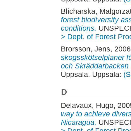
Blicharska, Malgorza
forest biodiversity a
conditions.
UNSPECIF
> Dept. of Forest Pro
Brorsson, Jens
, 200
skogsskötselplaner fö
och Skräddarbacken i
Uppsala. Uppsala:
(S
D
Delavaux, Hugo
, 200
way to achieve diversi
Nicaragua.
UNSPECIF
> Dept. of Forest Pro