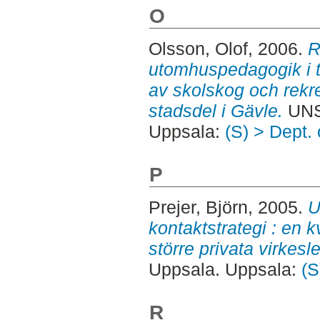
O
Olsson, Olof
, 2006.
R
utomhuspedagogik i t
av skolskog och rekre
stadsdel i Gävle.
UNS
Uppsala:
(S) > Dept.
P
Prejer, Björn
, 2005.
U
kontaktstrategi : en k
större privata virkesl
Uppsala. Uppsala:
(S
R