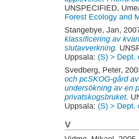
UNSPECIFIED, Ume
Forest Ecology and
Stangebye, Jan
, 200
klassificering av kva
slutavverkning.
UNSPE
Uppsala:
(S) > Dept.
Svedberg, Peter
, 20
och pcSKOG-gård av 
undersökning av en p
privatskogsbruket.
UN
Uppsala:
(S) > Dept.
V
Vidmo, Mikael
, 2005