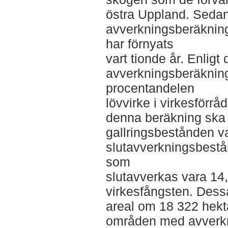
östra Uppland. Seda
avverkningsberäkninga
har förnyats
vart tionde år. Enligt
avverkningsberäkning
procentandelen
lövvirke i virkesförrå
denna beräkning ska 
gallringsbestånden v
slutavverkningsbest
som
slutavverkas vara 14,
virkesfångsten. Dess
areal om 18 322 hek
områden med avverkni