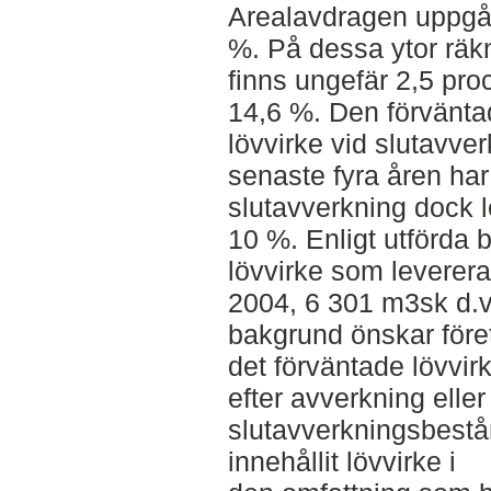
Arealavdragen uppgår t
%. På dessa ytor räk
finns ungefär 2,5 pro
14,6 %. Den förvänt
lövvirke vid slutavve
senaste fyra åren har 
slutavverkning dock 
10 %. Enligt utförda 
lövvirke som leverer
2004, 6 301 m3sk d.v
bakgrund önskar före
det förväntade lövvir
efter avverkning elle
slutavverkningsbestå
innehållit lövvirke i