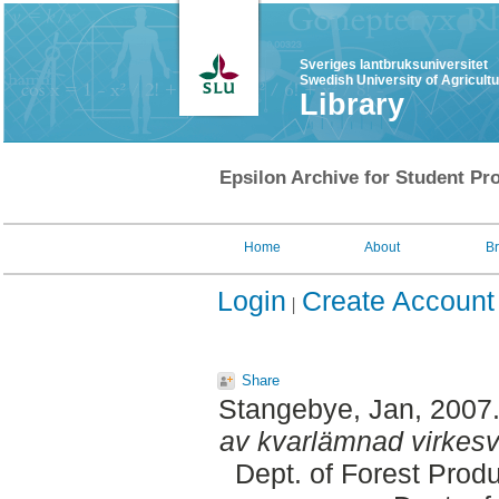
Sveriges lantbruksuniversitet
Swedish University of Agricult
Library
Epsilon Archive for Student Pro
Home
About
B
Login
Create Account
Share
Stangebye, Jan
, 2007
av kvarlämnad virkesv
Dept. of Forest Prod