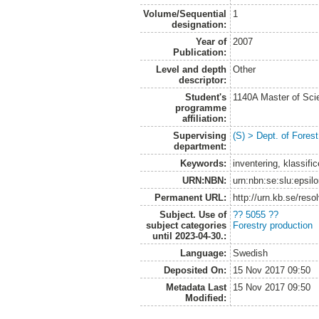
Volume/Sequential
1
designation:
Year of
2007
Publication:
Level and depth
Other
descriptor:
Student's
1140A Master of Scie
programme
affiliation:
Supervising
(S) > Dept. of Fores
department:
Keywords:
inventering, klassif
URN:NBN:
urn:nbn:se:slu:epsil
Permanent URL:
http://urn.kb.se/res
Subject. Use of
?? 5055 ??
subject categories
Forestry production
until 2023-04-30.:
Language:
Swedish
Deposited On:
15 Nov 2017 09:50
Metadata Last
15 Nov 2017 09:50
Modified: