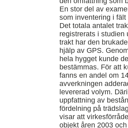
den omfattning som b
En stor del av exame
som inventering i fält
Det totala antalet tr
registrerats i studien
trakt har den brukad
hjälp av GPS. Genom 
hela hygget kunde d
bestämmas. För att k
fanns en andel om 14
avverkningen adderad
levererad volym. Där
uppfattning av bestå
fördelning på trädsla
visar att virkesförrå
objekt åren 2003 och