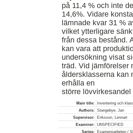
på 11,4 % och inte d
14,6%. Vidare konsta
lämnade kvar 31 % av 
vilket ytterligare sän
från dessa bestånd. A
kan vara att produkti
undersökning visat si
träd. Vid jämförelser
åldersklasserna kan m
erhålla en
större lövvirkesandel 
Main title:
Inventering och klas
Authors:
Stangebye, Jan
Supervisor:
Eriksson, Lennart
Examiner:
UNSPECIFIED
Series:
Examensarbeten / SLU