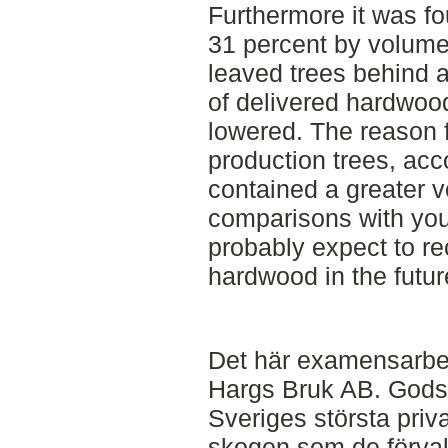
Furthermore it was fou
31 percent by volume
leaved trees behind a
of delivered hardwoo
lowered. The reason f
production trees, acco
contained a greater 
comparisons with yo
probably expect to re
hardwood in the futur
Det här examensarbet
Hargs Bruk AB. Godse
Sveriges största priv
skogen som de förvalt