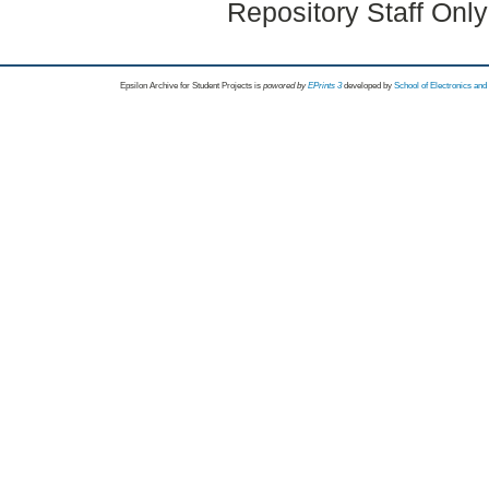
Repository Staff Onl
Epsilon Archive for Student Projects is
powored by
EPrints 3
developed by
School of Electronics an