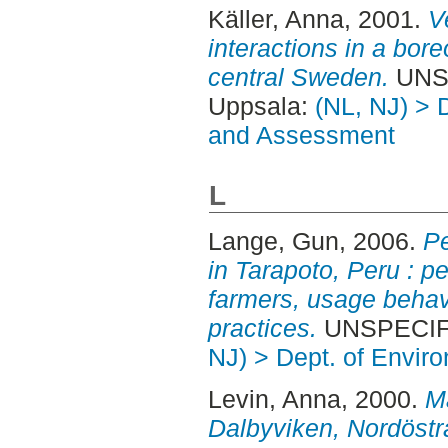
Käller, Anna
, 2001.
V
interactions in a bor
central Sweden.
UNSP
Uppsala:
(NL, NJ) > 
and Assessment
L
Lange, Gun
, 2006.
Pe
in Tarapoto, Peru : pe
farmers, usage behav
practices.
UNSPECIFI
NJ) > Dept. of Envi
Levin, Anna
, 2000.
Ma
Dalbyviken, Nordöstr