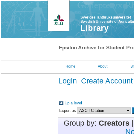
Sveriges lantbruksuniversitet
Swedish University of Agricult
Library
Epsilon Archive for Student Pro
Home
About
B
Login
Create Account
Up a level
Export as
Group by:
Creators
No