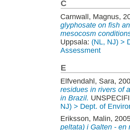
C
Carnwall, Magnus
, 2
glyphosate on fish a
mesocosm conditions
Uppsala:
(NL, NJ) > 
Assessment
E
Elfvendahl, Sara
, 20
residues in rivers of 
in Brazil.
UNSPECIFIE
NJ) > Dept. of Envi
Eriksson, Malin
, 200
peltata) i Galten - en