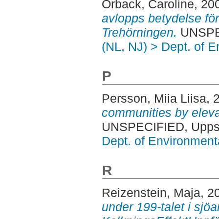
Orback, Caroline
, 20
avlopps betydelse för 
Trehörningen.
UNSPEC
(NL, NJ) > Dept. of 
P
Persson, Miia Liisa
, 
communities by eleva
UNSPECIFIED, Uppsa
Dept. of Environmen
R
Reizenstein, Maja
, 2
under 199-talet i sjö