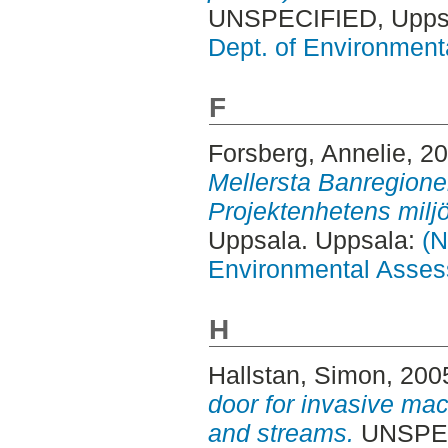
UNSPECIFIED, Uppsa
Dept. of Environmen
F
Forsberg, Annelie
, 2
Mellersta Banregionen
Projektenhetens milj
Uppsala. Uppsala:
(N
Environmental Asse
H
Hallstan, Simon
, 200
door for invasive ma
and streams.
UNSPECI