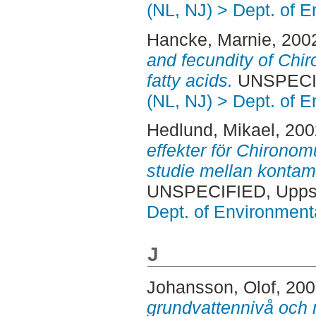
(NL, NJ) > Dept. of 
Hancke, Marnie
, 200
and fecundity of Chir
fatty acids.
UNSPECIF
(NL, NJ) > Dept. of 
Hedlund, Mikael
, 20
effekter för Chironom
studie mellan kontam
UNSPECIFIED, Uppsa
Dept. of Environmen
J
Johansson, Olof
, 20
grundvattennivå och m