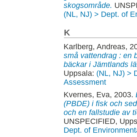
skogsområde.
UNSPEC
(NL, NJ) > Dept. of 
K
Karlberg, Andreas
, 2
små vattendrag : en 
bäckar i Jämtlands lä
Uppsala:
(NL, NJ) > 
Assessment
Kvernes, Eva
, 2003.
(PBDE) i fisk och sedi
och en fallstudie av t
UNSPECIFIED, Uppsa
Dept. of Environmen