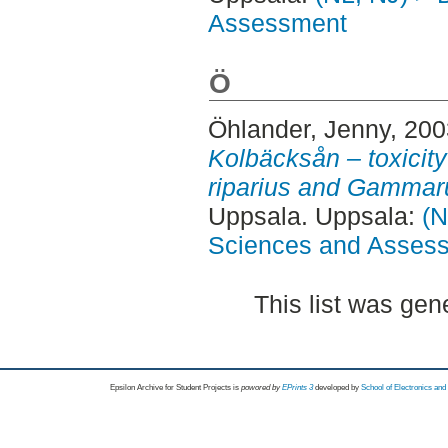
Assessment
Ö
Öhlander, Jenny
, 20
Kolbäcksån – toxicit
riparius and Gammar
Uppsala. Uppsala:
(N
Sciences and Asses
This list was ge
Epsilon Archive for Student Projects is
powored by
EPrints 3
developed by
School of Electronics an