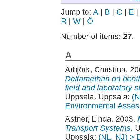
Jump to:
A
|
B
|
C
|
E
R
|
W
|
Ö
Number of items:
27
.
A
Arbjörk, Christina
, 2
Deltamethrin on bent
field and laboratory s
Uppsala. Uppsala:
(N
Environmental Asse
Astner, Linda
, 2003.
Transport Systems.
U
Uppsala:
(NL, NJ) > 