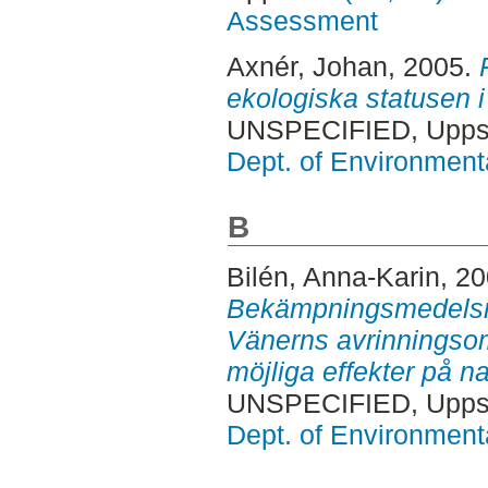
Assessment
Axnér, Johan
, 2005.
ekologiska statusen 
UNSPECIFIED, Uppsa
Dept. of Environmen
B
Bilén, Anna-Karin
, 20
Bekämpningsmedelsres
Vänerns avrinningso
möjliga effekter på n
UNSPECIFIED, Uppsa
Dept. of Environmen