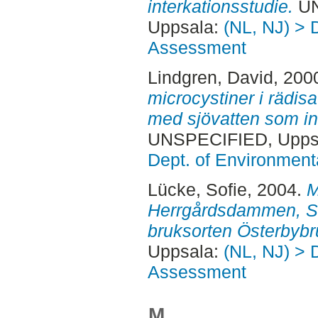
interkationsstudie.
UN
Uppsala:
(NL, NJ) > 
Assessment
Lindgren, David
, 200
microcystiner i rädis
med sjövatten som in
UNSPECIFIED, Uppsa
Dept. of Environmen
Lücke, Sofie
, 2004.
M
Herrgårdsdammen, S
bruksorten Österbybr
Uppsala:
(NL, NJ) > 
Assessment
M