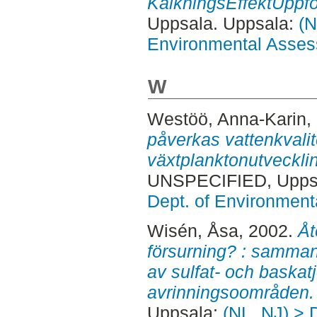
KalkningsEffektUppfö
Uppsala. Uppsala:
(N
Environmental Asse
W
Westöö, Anna-Karin
,
påverkas vattenkvalit
växtplanktonutvecklin
UNSPECIFIED, Uppsa
Dept. of Environmen
Wisén, Åsa
, 2002.
Åt
försurning? : samman
av sulfat- och baskat
avrinningsoområden.
Uppsala:
(NL, NJ) > 