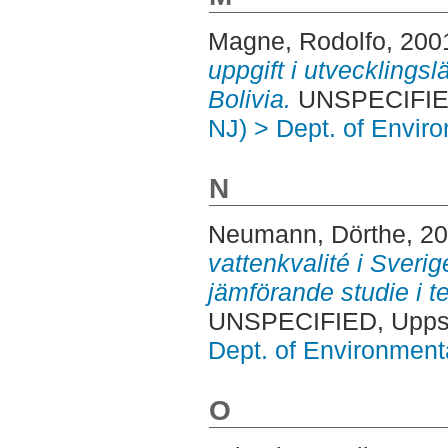
Magne, Rodolfo
, 200
uppgift i utvecklingslä
Bolivia.
UNSPECIFIED
NJ) > Dept. of Envi
N
Neumann, Dörthe
, 2
vattenkvalité i Sveri
jämförande studie i te
UNSPECIFIED, Uppsa
Dept. of Environmen
O