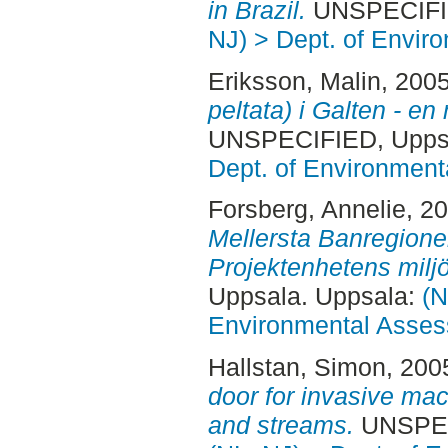
in Brazil.
UNSPECIFIE
NJ) > Dept. of Envi
Eriksson, Malin
, 200
peltata) i Galten - en
UNSPECIFIED, Uppsa
Dept. of Environmen
Forsberg, Annelie
, 2
Mellersta Banregionen
Projektenhetens milj
Uppsala. Uppsala:
(N
Environmental Asse
Hallstan, Simon
, 200
door for invasive ma
and streams.
UNSPECI