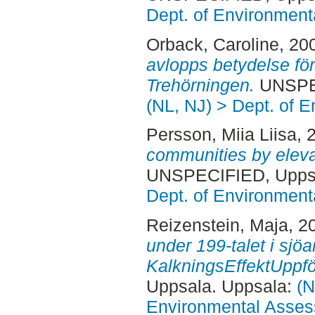
Dept. of Environmen
Orback, Caroline
, 20
avlopps betydelse för 
Trehörningen.
UNSPEC
(NL, NJ) > Dept. of 
Persson, Miia Liisa
, 
communities by eleva
UNSPECIFIED, Uppsa
Dept. of Environmen
Reizenstein, Maja
, 2
under 199-talet i sjö
KalkningsEffektUppfö
Uppsala. Uppsala:
(N
Environmental Asse