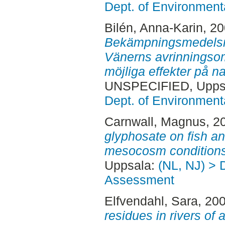
Dept. of Environmen
Bilén, Anna-Karin
, 20
Bekämpningsmedelsres
Vänerns avrinningso
möjliga effekter på n
UNSPECIFIED, Uppsa
Dept. of Environmen
Carnwall, Magnus
, 2
glyphosate on fish a
mesocosm conditions
Uppsala:
(NL, NJ) > 
Assessment
Elfvendahl, Sara
, 20
residues in rivers of 