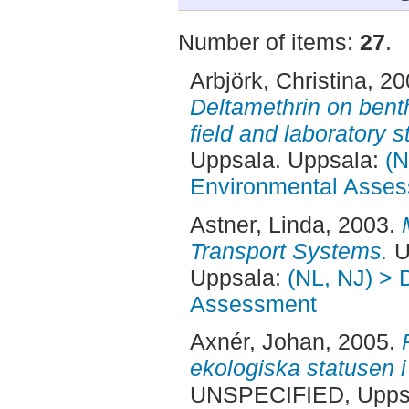
Number of items:
27
.
Arbjörk, Christina
, 2
Deltamethrin on bent
field and laboratory s
Uppsala. Uppsala:
(N
Environmental Asse
Astner, Linda
, 2003.
Transport Systems.
U
Uppsala:
(NL, NJ) > 
Assessment
Axnér, Johan
, 2005.
ekologiska statusen 
UNSPECIFIED, Uppsa