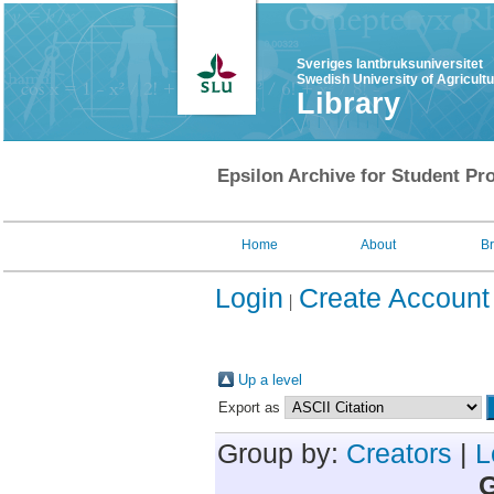
Sveriges lantbruksuniversitet
Swedish University of Agricult
Library
Epsilon Archive for Student Pro
Home
About
B
Login
Create Account
Up a level
Export as
Group by:
Creators
|
L
G