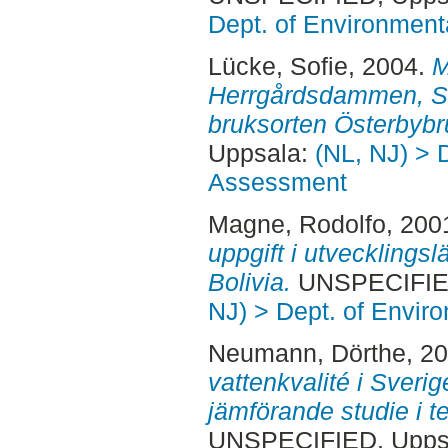
Dept. of Environmen
Lücke, Sofie
, 2004.
M
Herrgårdsdammen, S
bruksorten Österbybr
Uppsala:
(NL, NJ) > 
Assessment
Magne, Rodolfo
, 200
uppgift i utvecklingslä
Bolivia.
UNSPECIFIED
NJ) > Dept. of Envi
Neumann, Dörthe
, 2
vattenkvalité i Sveri
jämförande studie i te
UNSPECIFIED, Uppsa