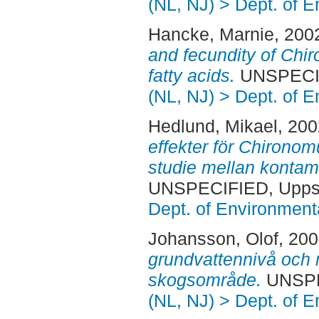
(NL, NJ) > Dept. of 
Hancke, Marnie
, 200
and fecundity of Chir
fatty acids.
UNSPECIF
(NL, NJ) > Dept. of 
Hedlund, Mikael
, 20
effekter för Chironom
studie mellan kontam
UNSPECIFIED, Uppsa
Dept. of Environmen
Johansson, Olof
, 20
grundvattennivå och m
skogsområde.
UNSPEC
(NL, NJ) > Dept. of 