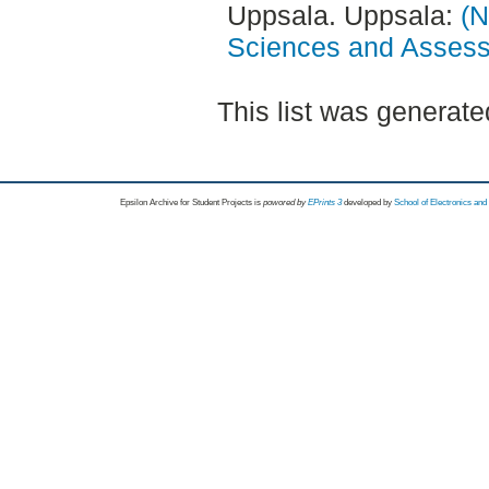
Uppsala. Uppsala:
(N
Sciences and Asses
This list was generat
Epsilon Archive for Student Projects is
powored by
EPrints 3
developed by
School of Electronics an