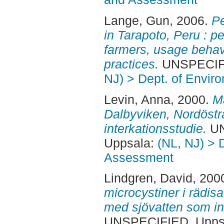
Lange, Gun
, 2006.
Pe
in Tarapoto, Peru : pe
farmers, usage behav
practices.
UNSPECIFI
NJ) > Dept. of Envi
Levin, Anna
, 2000.
Ma
Dalbyviken, Nordöstr
interkationsstudie.
UN
Uppsala:
(NL, NJ) > 
Assessment
Lindgren, David
, 200
microcystiner i rädis
med sjövatten som in
UNSPECIFIED, Uppsa