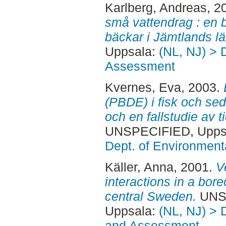
Karlberg, Andreas
, 2
små vattendrag : en 
bäckar i Jämtlands lä
Uppsala:
(NL, NJ) > 
Assessment
Kvernes, Eva
, 2003.
(PBDE) i fisk och sedi
och en fallstudie av t
UNSPECIFIED, Uppsa
Dept. of Environmen
Käller, Anna
, 2001.
V
interactions in a bor
central Sweden.
UNSP
Uppsala:
(NL, NJ) > 
and Assessment