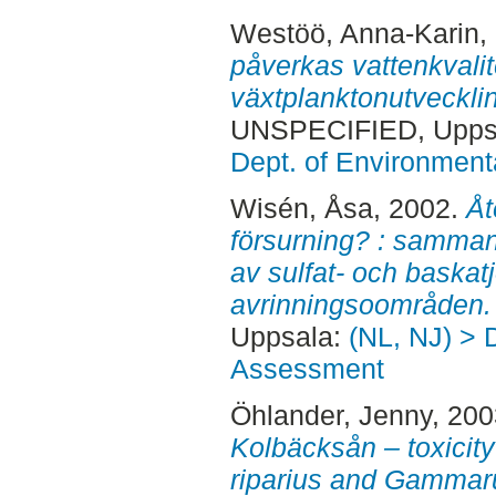
Westöö, Anna-Karin
,
påverkas vattenkvalit
växtplanktonutvecklin
UNSPECIFIED, Uppsa
Dept. of Environmen
Wisén, Åsa
, 2002.
Åt
försurning? : samman
av sulfat- och baskat
avrinningsoområden.
Uppsala:
(NL, NJ) > 
Assessment
Öhlander, Jenny
, 20
Kolbäcksån – toxicit
riparius and Gammar