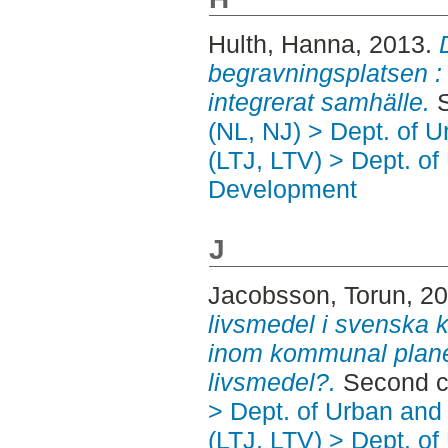
Hulth, Hanna
, 2013.
begravningsplatsen : 
integrerat samhälle.
S
(NL, NJ) > Dept. of 
(LTJ, LTV) > Dept. of
Development
J
Jacobsson, Torun
, 2
livsmedel i svenska 
inom kommunal plane
livsmedel?.
Second c
> Dept. of Urban an
(LTJ, LTV) > Dept. of