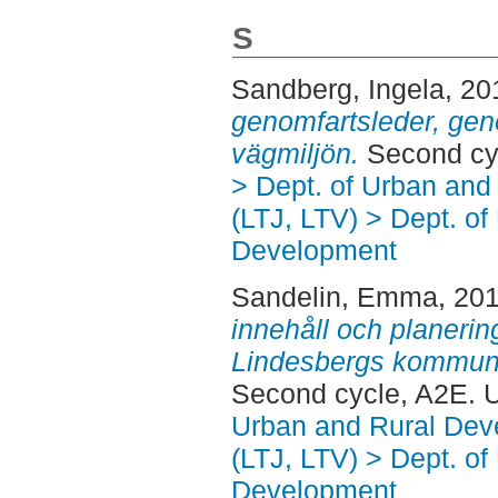
S
Sandberg, Ingela
, 20
genomfartsleder, gen
vägmiljön.
Second cy
> Dept. of Urban an
(LTJ, LTV) > Dept. of
Development
Sandelin, Emma
, 20
innehåll och planeri
Lindesbergs kommun
Second cycle, A2E. 
Urban and Rural Dev
(LTJ, LTV) > Dept. of
Development