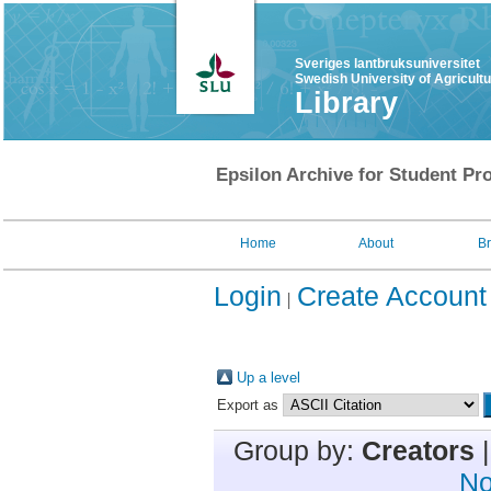
Sveriges lantbruksuniversitet
Swedish University of Agricult
Library
Epsilon Archive for Student Pro
Home
About
B
Login
Create Account
Up a level
Export as
Group by:
Creators
No