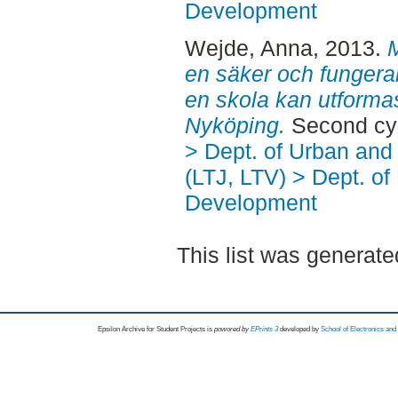
Development
Wejde, Anna
, 2013.
M
en säker och fungerand
en skola kan utforma
Nyköping.
Second cyc
> Dept. of Urban an
(LTJ, LTV) > Dept. of
Development
This list was generat
Epsilon Archive for Student Projects is
powored by
EPrints 3
developed by
School of Electronics an