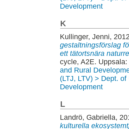
Development
K
Kullinger, Jenni
, 201
gestaltningsförslag fö
ett tätortsnära naturr
cycle, A2E. Uppsala
and Rural Developme
(LTJ, LTV) > Dept. of
Development
L
Landrö, Gabriella
, 2
kulturella ekosystemtj