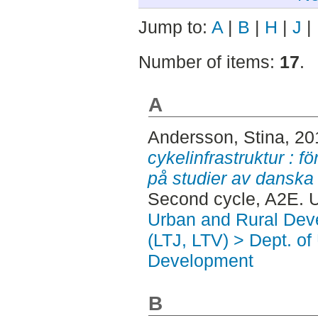
Jump to:
A
|
B
|
H
|
J
|
Number of items:
17
.
A
Andersson, Stina
, 2
cykelinfrastruktur : f
på studier av danska
Second cycle, A2E. 
Urban and Rural Dev
(LTJ, LTV) > Dept. of
Development
B