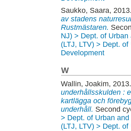
Saukko, Saara
, 2013
av stadens naturresu
Rustmästaren.
Second
NJ) > Dept. of Urban
(LTJ, LTV) > Dept. of
Development
W
Wallin, Joakim
, 2013
underhållsskulden : et
kartlägga och förebyg
underhåll.
Second cyc
> Dept. of Urban an
(LTJ, LTV) > Dept. of