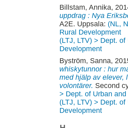
Billstam, Annika
, 20
uppdrag : Nya Eriksb
A2E. Uppsala:
(NL, N
Rural Development
(LTJ, LTV) > Dept. of
Development
Byström, Sanna
, 201
whiskytunnor : hur ma
med hjälp av elever, l
volontärer.
Second cy
> Dept. of Urban an
(LTJ, LTV) > Dept. of
Development
H