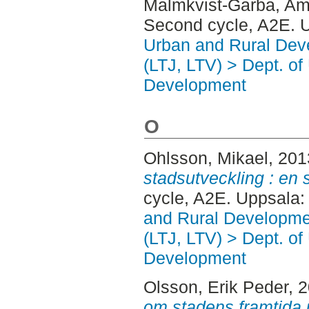
Malmkvist-Garba, A
Second cycle, A2E. 
Urban and Rural Dev
(LTJ, LTV) > Dept. of
Development
O
Ohlsson, Mikael
, 20
stadsutveckling : en 
cycle, A2E. Uppsala
and Rural Developme
(LTJ, LTV) > Dept. of
Development
Olsson, Erik Peder
, 
om stadens framtida u