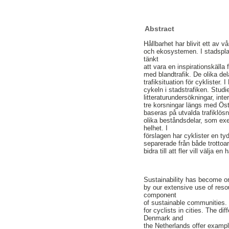
Abstract
Hållbarhet har blivit ett av 
och ekosystemen. I stadsplan
tänkt
att vara en inspirationskälla 
med blandtrafik. De olika de
trafiksituation för cykliste
cykeln i stadstrafiken. Studi
litteraturundersökningar, inte
tre korsningar längs med Ös
baseras på utvalda trafiklösn
olika beståndsdelar, som exe
helhet. I
förslagen har cyklister en ty
separerade från både trottoare
bidra till att fler vill välja en h
Sustainability has become o
by our extensive use of resou
component
of sustainable communities. 
for cyclists in cities. The di
Denmark and
the Netherlands offer example