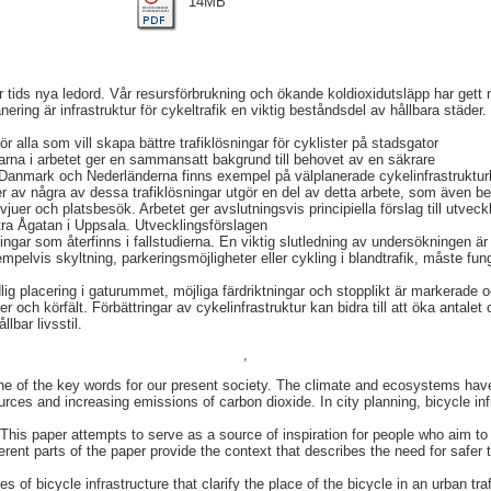
14MB
vår tids nya ledord. Vår resursförbrukning och ökande koldioxidutsläpp har gett 
ering är infrastruktur för cykeltrafik en viktig beståndsdel av hållbara städe
för alla som vill skapa bättre trafiklösningar för cyklister på stadsgator
larna i arbetet ger en sammansatt bakgrund till behovet av en säkrare
r. I Danmark och Nederländerna finns exempel på välplanerade cykelinfrastruktu
er av några av dessa trafiklösningar utgör en del av detta arbete, som även b
rvjuer och platsbesök. Arbetet ger avslutningsvis principiella förslag till utveck
tra Ågatan i Uppsala. Utvecklingsförslagen
ingar som återfinns i fallstudierna. En viktig slutledning av undersökningen är
mpelvis skyltning, parkeringsmöjligheter eller cykling i blandtrafik, måste f
dlig placering i gaturummet, möjliga färdriktningar och stopplikt är markerade
r och körfält. Förbättringar av cykelinfrastruktur kan bidra till att öka antalet 
ållbar livsstil.
,
ne of the key words for our present society. The climate and ecosystems hav
rces and increasing emissions of carbon dioxide. In city planning, bicycle inf
This paper attempts to serve as a source of inspiration for people who aim to 
fferent parts of the paper provide the context that describes the need for safer tr
s of bicycle infrastructure that clarify the place of the bicycle in an urban tr