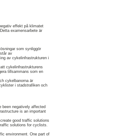
negativ effekt på klimatet
r. Detta examensarbete är
rlösningar som synliggör
estår av
ling av cykelinfrastrukturen i
 att cykelinfrastrukturens
ungera tillsammans som en
 och cykelbanorna är
cyklister i stadstrafiken och
e been negatively affected
rastructure is an important
create good traffic solutions
affic solutions for cyclists.
affic environment. One part of