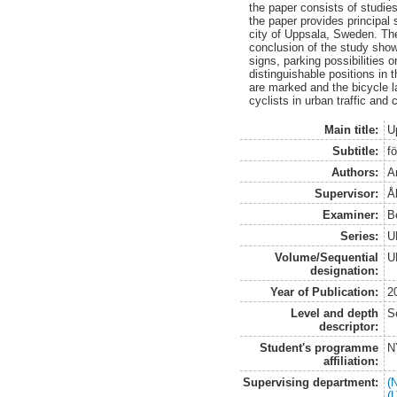
the paper consists of studies
the paper provides principal 
city of Uppsala, Sweden. The
conclusion of the study show
signs, parking possibilities o
distinguishable positions in 
are marked and the bicycle l
cyclists in urban traffic and
Main title:
U
Subtitle:
f
Authors:
A
Supervisor:
Å
Examiner:
B
Series:
U
Volume/Sequential
U
designation:
Year of Publication:
2
Level and depth
S
descriptor:
Student's programme
N
affiliation:
Supervising department:
(
(