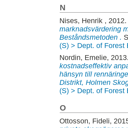
N
Nises, Henrik
, 2012
marknadsvärdering 
Beståndsmetoden .
S
(S) > Dept. of Fores
Nordin, Emelie
, 2013
kostnadseffektiv an
hänsyn till rennäringe
Distrikt, Holmen Skog
(S) > Dept. of Fores
O
Ottosson, Fideli
, 201