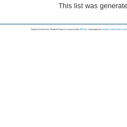
This list was genera
Epsilon Archive for Student Projects is
powored by
EPrints 3
developed by
School of Electronics an