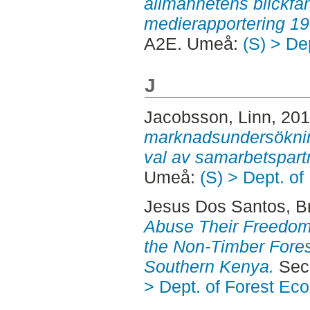
allmänhetens blickfå
medierapportering 1
A2E. Umeå:
(S) > De
J
Jacobsson, Linn
, 20
marknadsundersöknin
val av samarbetspart
Umeå:
(S) > Dept. o
Jesus Dos Santos, B
Abuse Their Freedom
the Non-Timber Fores
Southern Kenya.
Seco
> Dept. of Forest Ec