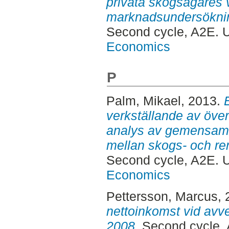
privata skogsägares 
marknadsundersöknin
Second cycle, A2E.
Economics
P
Palm, Mikael
, 2013.
verkställande av öve
analys av gemensamt
mellan skogs- och ren
Second cycle, A2E.
Economics
Pettersson, Marcus
,
nettoinkomst vid avv
2008.
Second cycle,