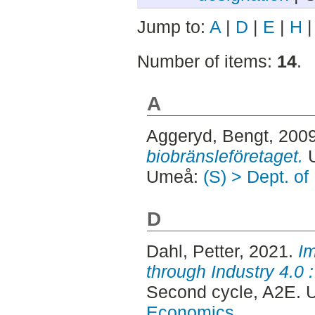
Jump to:
A
|
D
|
E
|
H
Number of items:
14
.
A
Aggeryd, Bengt
, 200
biobränsleföretaget.
U
Umeå:
(S) > Dept. o
D
Dahl, Petter
, 2021.
Im
through Industry 4.0
Second cycle, A2E. 
Economics