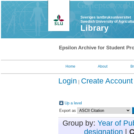
Sveriges lantbruksuniversitet
Swedish University of Agricult
Library
Epsilon Archive for Student Pro
Home
About
B
Login
Create Account
Up a level
Export as
Group by:
Year of Pu
designation
|
C