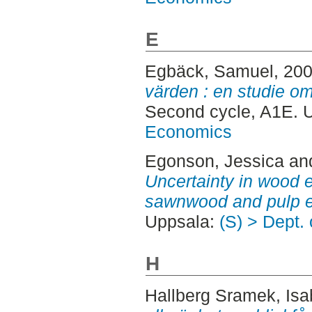
E
Egbäck, Samuel
, 20
värden : en studie o
Second cycle, A1E.
Economics
Egonson, Jessica
an
Uncertainty in wood e
sawnwood and pulp e
Uppsala:
(S) > Dept.
H
Hallberg Sramek, Isa