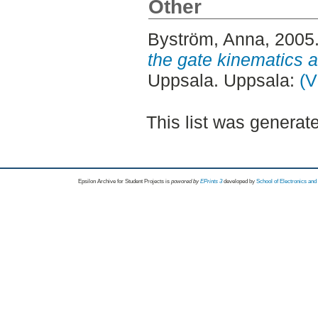
Other
Byström, Anna
, 2005
the gate kinematics at
Uppsala. Uppsala:
(V
This list was genera
Epsilon Archive for Student Projects is
powored by
EPrints 3
developed by
School of Electronics an