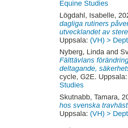
Equine Studies
Lögdahl, Isabelle
, 20
dagliga rutiners påve
utvecklandet av stere
Uppsala:
(VH) > Dept
Nyberg, Linda
and
Sv
Fälttävlans förändrin
deltagande, säkerhet
cycle, G2E. Uppsala
Studies
Skutnabb, Tamara
, 2
hos svenska travhäst
Uppsala:
(VH) > Dept