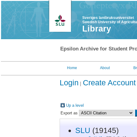
Sveriges lantbruksuniversitet
Swedish University of Agricult
Library
Epsilon Archive for Student Pro
Home
About
B
Login
Create Account
Up a level
Export as
SLU
(19145)