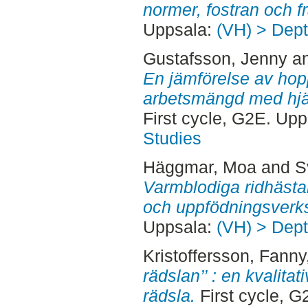
normer, fostran och f
Uppsala:
(VH) > Dept
Gustafsson, Jenny
a
En jämförelse av hop
arbetsmängd med hjäl
First cycle, G2E. Up
Studies
Häggmar, Moa
and
S
Varmblodiga ridhästa
och uppfödningsverk
Uppsala:
(VH) > Dept
Kristoffersson, Fanny
rädslan’’ : en kvalita
rädsla.
First cycle, 