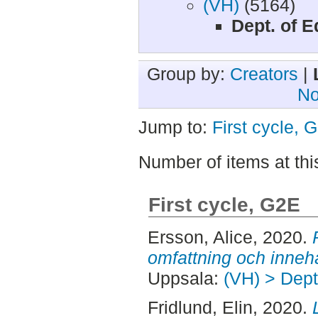
(VH)
(5164)
Dept. of E
Group by:
Creators
|
No
Jump to:
First cycle, 
Number of items at thi
First cycle, G2E
Ersson, Alice
, 2020.
omfattning och innehå
Uppsala:
(VH) > Dept
Fridlund, Elin
, 2020.