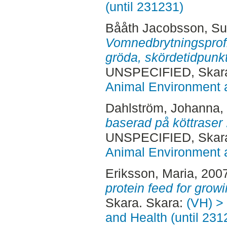
(until 231231)
Bååth Jacobsson, S
Vomnedbrytningsprofil 
gröda, skördetidpunk
UNSPECIFIED, Skara
Animal Environment a
Dahlström, Johanna
,
baserad på köttraser :
UNSPECIFIED, Skara
Animal Environment a
Eriksson, Maria
, 200
protein feed for growi
Skara. Skara:
(VH) >
and Health (until 231