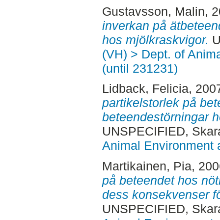
Gustavsson, Malin
, 
inverkan på ätbeteen
hos mjölkraskvigor.
U
(VH) > Dept. of Anim
(until 231231)
Lidback, Felicia
, 200
partikelstorlek på be
beteendestörningar h
UNSPECIFIED, Skara
Animal Environment a
Martikainen, Pia
, 20
på beteendet hos nöt
dess konsekvenser för
UNSPECIFIED, Skara