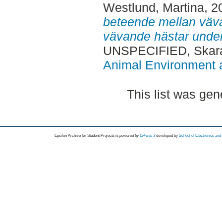
Westlund, Martina
, 2
beteende mellan väva
vävande hästar under
UNSPECIFIED, Skara
Animal Environment a
This list was ge
Epsilon Archive for Student Projects is
powored by
EPrints 3
developed by
School of Electronics an