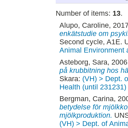
Number of items:
13
.
Alupo, Caroline
, 201
enkätstudie om psyki
Second cycle, A1E. 
Animal Environment a
Asteborg, Sara
, 2006
på krubbitning hos hä
Skara:
(VH) > Dept. 
Health (until 231231)
Bergman, Carina
, 20
betydelse för mjölkk
mjölkproduktion.
UNSP
(VH) > Dept. of Anim