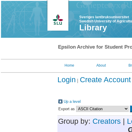
Sveriges lantbruksuniversitet
Swedish University of Agricult
Library
Epsilon Archive for Student Pro
Home
About
B
Login
Create Account
Up a level
Export as
Group by:
Creators
|
L
G