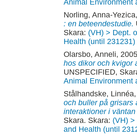
Animal Environment a
Norling, Anna-Yezica
: en beteendestudie.
Skara:
(VH) > Dept. 
Health (until 231231)
Olarsbo, Anneli
, 200
hos dikor och kvigor 
UNSPECIFIED, Skara
Animal Environment a
Stålhandske, Linnéa
och buller på grisars
interaktioner i väntan
Skara. Skara:
(VH) >
and Health (until 231