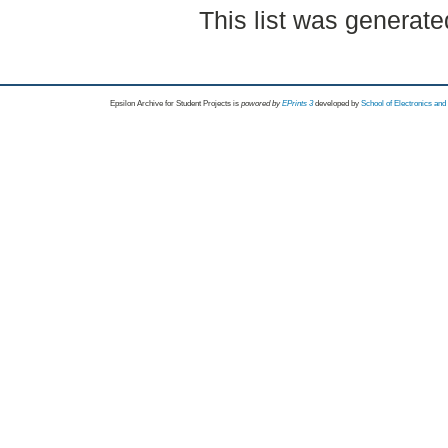
This list was generat
Epsilon Archive for Student Projects is
powored by
EPrints 3
developed by
School of Electronics an