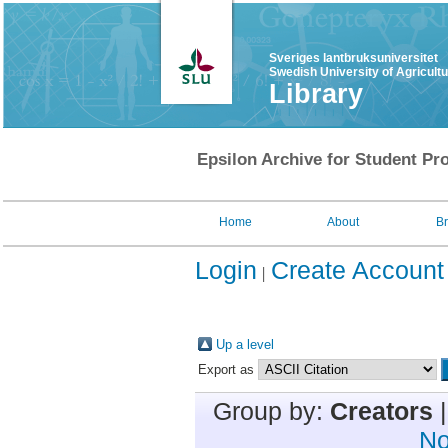
Sveriges lantbruksuniversitet
Swedish University of Agricult
Library
Epsilon Archive for Student Pro
Home
About
B
Login
Create Account
Up a level
Export as
Group by:
Creators
No