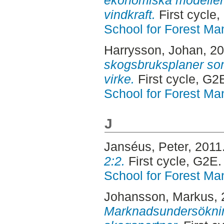
ekonomiska modeller
vindkraft.
First cycle
School for Forest M
Harrysson, Johan
, 2
skogsbruksplaner som
virke.
First cycle, G2
School for Forest M
J
Janséus, Peter
, 2011
2:2.
First cycle, G2E.
School for Forest M
Johansson, Markus
,
Marknadsundersökni