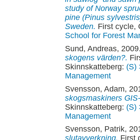
study of Norway spru
pine (Pinus sylvestris
Sweden.
First cycle,
School for Forest M
Sund, Andreas
, 2009
skogens värden?.
Fir
Skinnskatteberg:
(S) 
Management
Svensson, Adam
, 20
skogsmaskiners GIS
Skinnskatteberg:
(S) 
Management
Svensson, Patrik
, 20
slutavverkning.
First 