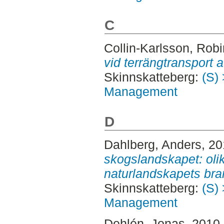
C
Collin-Karlsson, Robi
vid terrängtransport a
Skinnskatteberg:
(S) 
Management
D
Dahlberg, Anders
, 2
skogslandskapet: olik
naturlandskapets br
Skinnskatteberg:
(S) 
Management
Dehlén, Jonas
, 2010