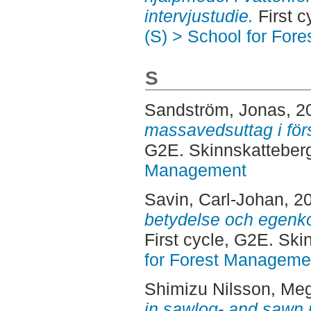
intervjustudie.
First c
(S) > School for For
S
Sandström, Jonas
, 2
massavedsuttag i förs
G2E. Skinnskatteber
Management
Savin, Carl-Johan
, 2
betydelse och egenko
First cycle, G2E. Sk
for Forest Manageme
Shimizu Nilsson, Me
in sawlog- and sawn p