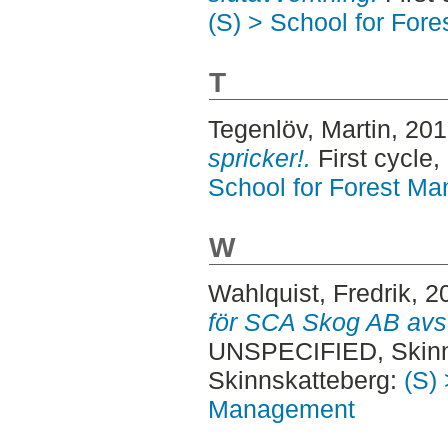
(S) > School for For
T
Tegenlöv, Martin
, 20
spricker!.
First cycle
School for Forest M
W
Wahlquist, Fredrik
, 2
för SCA Skog AB avse
UNSPECIFIED, Skinn
Skinnskatteberg:
(S) 
Management