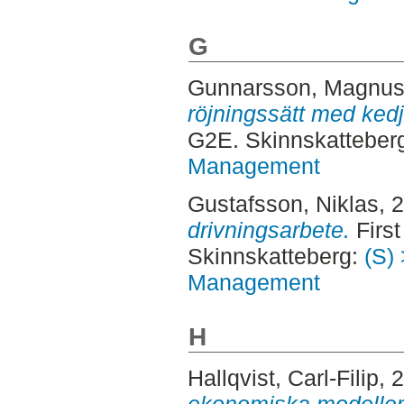
G
Gunnarsson, Magnu
röjningssätt med ked
G2E. Skinnskatteber
Management
Gustafsson, Niklas
, 
drivningsarbete.
First
Skinnskatteberg:
(S) 
Management
H
Hallqvist, Carl-Filip
, 