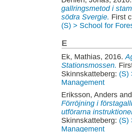
gallringsmetod i stamt
södra Svergie.
First 
(S) > School for For
E
Ek, Mathias
, 2016.
Ag
Stationsmossen.
Firs
Skinnskatteberg:
(S) 
Management
Eriksson, Anders
an
Förröjning i förstagall
utförarna instruktione
Skinnskatteberg:
(S) 
Management