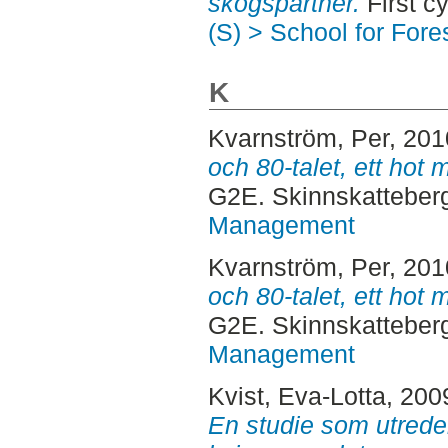
skogspartner.
First c
(S) > School for For
K
Kvarnström, Per
, 20
och 80-talet, ett hot
G2E. Skinnskatteber
Management
Kvarnström, Per
, 20
och 80-talet, ett hot 
G2E. Skinnskatteber
Management
Kvist, Eva-Lotta
, 200
En studie som utreder