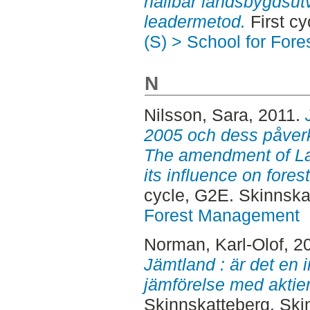
hållbar landsbygdsutv
leadermetod.
First cy
(S) > School for For
N
Nilsson, Sara
, 2011.
2005 och dess påverk
The amendment of La
its influence on fores
cycle, G2E. Skinnska
Forest Management
Norman, Karl-Olof
, 2
Jämtland : är det en i
jämförelse med aktier
Skinnskatteberg. Ski