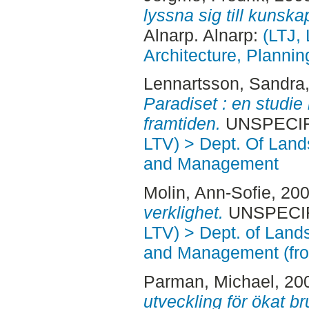
lyssna sig till kunska
Alnarp. Alnarp:
(LTJ,
Architecture, Plann
Lennartsson, Sandra
Paradiset : en studie 
framtiden.
UNSPECIFI
LTV) > Dept. Of Land
and Management
Molin, Ann-Sofie
, 20
verklighet.
UNSPECIFI
LTV) > Dept. of Land
and Management (fr
Parman, Michael
, 20
utveckling för ökat b