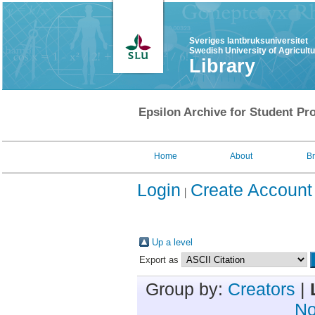
Sveriges lantbruksuniversitet
Swedish University of Agricult
Library
Epsilon Archive for Student Pro
Home
About
B
Login
Create Account
Up a level
Export as
Group by:
Creators
|
No