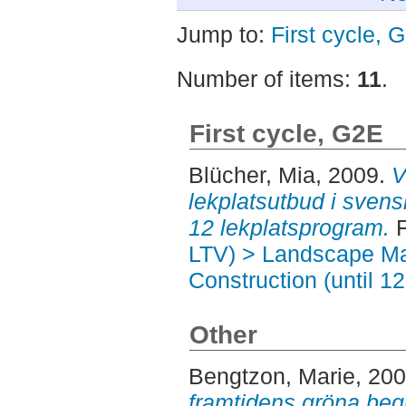
Jump to:
First cycle, 
Number of items:
11
.
First cycle, G2E
Blücher, Mia
, 2009.
V
lekplatsutbud i sven
12 lekplatsprogram.
F
LTV) > Landscape M
Construction (until 1
Other
Bengtzon, Marie
, 20
framtidens gröna beg