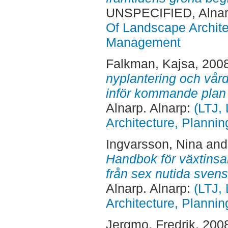
UNSPECIFIED, Alnar
Of Landscape Archite
Management
Falkman, Kajsa
, 200
nyplantering och vård
inför kommande plan 
Alnarp. Alnarp:
(LTJ,
Architecture, Plann
Ingvarsson, Nina
an
Handbok för växtinsa
från sex nutida svens
Alnarp. Alnarp:
(LTJ,
Architecture, Plann
Jergmo, Fredrik
, 200