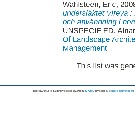
Wahlsteen, Eric
, 200
undersläktet Vireya :
och användning i nord
UNSPECIFIED, Alnar
Of Landscape Archite
Management
This list was ge
Epsilon Archive for Student Projects is
powored by
EPrints 3
developed by
School of Electronics an