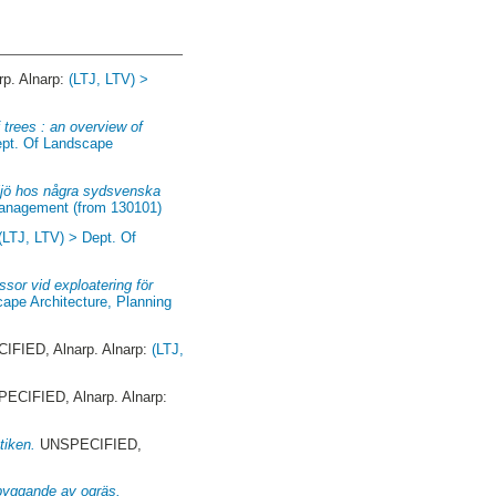
p. Alnarp:
(LTJ, LTV) >
 trees : an overview of
ept. Of Landscape
iljö hos några sydsvenska
Management (from 130101)
(LTJ, LTV) > Dept. Of
ssor vid exploatering för
ape Architecture, Planning
FIED, Alnarp. Alnarp:
(LTJ,
ECIFIED, Alnarp. Alnarp:
tiken.
UNSPECIFIED,
ebyggande av ogräs.