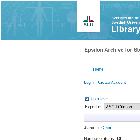
Sveriges lantbr
Swedish Univers
Librar
Epsilon Archive for St
Home
Login
Create Account
Up a level
Export as
Jump to:
Other
Number of items:
10
.