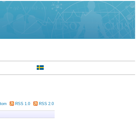
tom
RSS 1.0
RSS 2.0