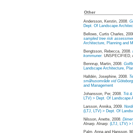
Other
Andersson, Kerstin
, 2008.
G
Dept. Of Landscape Archite
Bellows, Curtis Charles
, 200
sampled tree risk assessmen
Architecture, Planning and
Bengtsson, Rebecca
, 2008.
kommuner.
UNSPECIFIED, Al
Bennrup, Martin
, 2008.
Golfb
Landscape Architecture, Pl
Halldén, Josephine
, 2008.
Te
småhusområde vid Göteborg
and Management
Johansson, Per
, 2008.
Trä &
LTV) > Dept. Of Landscape 
Larsson, Annika
, 2009.
Nordi
(LTJ, LTV) > Dept. Of Land
Nilsson, Anette
, 2008.
Dimens
Alnarp. Alnarp:
(LTJ, LTV) >
Palm, Anna
and
Hansson, Ma