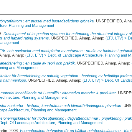
rönytefaktorn : ett pussel med bostadsgårdens grönska.
UNSPECIFIED, Alnar
cture, Planning and Management
8.
Development of inspection systems for estimating the structural integrity of
t and hazard rating systems.
UNSPECIFIED, Alnarp. Alnarp:
(LTJ, LTV) > D
 Management
För- och nackdelar med markplattor av natursten : studie av funktion i gatum
narp. Alnarp:
(LTJ, LTV) > Dept. of Landscape Architecture, Planning and 
anedränering : en studie av teori och praktik.
UNSPECIFIED, Alnarp. Alnarp:
anning and Management
kniker för återetablering av naturlig vegetation : hantering av befintliga jordma
s hammninlopp.
UNSPECIFIED, Alnarp. Alnarp:
(LTJ, LTV) > Dept. Of Landsc
 material innehållande trä i utemiljö : alternativa metoder & produkter.
UNSPECI
Architecture, Planning and Management
ska zonkartor : historia, konstruktion och klimatförändringens påverkan.
UNSP
scape Architecture, Planning and Management
ioneringskriterier för flödesutjämning i dagvattendammar : projektering i prak
 Dept. Of Landscape Architecture, Planning and Management
rtin
, 2008.
Fogmaterialets betydelse för en hållbar gatstensbeläggning : för