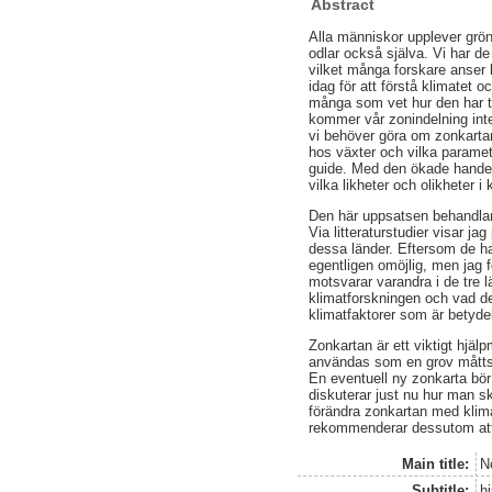
Abstract
Alla människor upplever grö
odlar också själva. Vi har d
vilket många forskare anser 
idag för att förstå klimatet 
många som vet hur den har ta
kommer vår zonindelning int
vi behöver göra om zonkartan
hos växter och vilka parame
guide. Med den ökade handel v
vilka likheter och olikheter i
Den här uppsatsen behandlar 
Via litteraturstudier visar ja
dessa länder. Eftersom de har
egentligen omöjlig, men jag 
motsvarar varandra i de tre 
klimatforskningen och vad de
klimatfaktorer som är betydel
Zonkartan är ett viktigt hjäl
användas som en grov måtts
En eventuell ny zonkarta bö
diskuterar just nu hur man s
förändra zonkartan med klima
rekommenderar dessutom att 
Main title:
N
Subtitle:
h