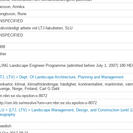
arsson, Annika
engtsson, Rune
NSPECIFIED
jälvständigt arbete vid LTJ-fakulteten, SLU
NSPECIFIED
009
ther
LING Landscape Engineer Programme (admitted before July 1, 2007) 180 HE
LTJ, LTV) > Dept. Of Landscape Architecture, Planning and Management
onkartor, klimat, klimatförändringar, härdighet, kontinentalitet, maritimitet, 
verige, Norge, Finland, Carl G Dahl
rn:nbn:se:slu:epsilon-s-8072
ttp://urn.kb.se/resolve?urn=urn:nbn:se:slu:epsilon-s-8072
LU > (LTJ, LTV) > Landscape Management, Design, and Construction (until 1
eography
wedish