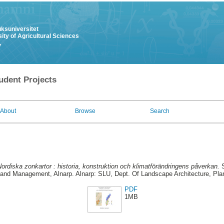
uksuniversitet
ity of Agricultural Sciences
y
udent Projects
About
Browse
Search
ordiska zonkartor : historia, konstruktion och klimatförändringens påverkan.
S
g and Management, Alnarp. Alnarp: SLU, Dept. Of Landscape Architecture, P
PDF
1MB