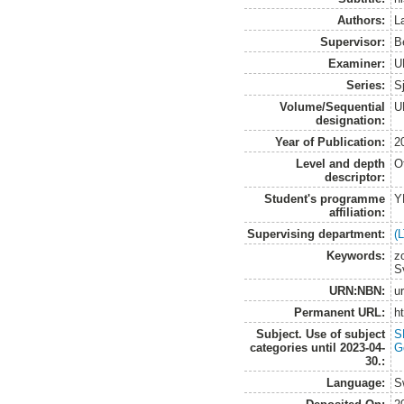
Authors:
L
Supervisor:
B
Examiner:
U
Series:
S
Volume/Sequential
U
designation:
Year of Publication:
2
Level and depth
O
descriptor:
Student's programme
Y
affiliation:
Supervising department:
(
Keywords:
z
S
URN:NBN:
u
Permanent URL:
h
Subject. Use of subject
S
categories until 2023-04-
G
30.:
Language:
S