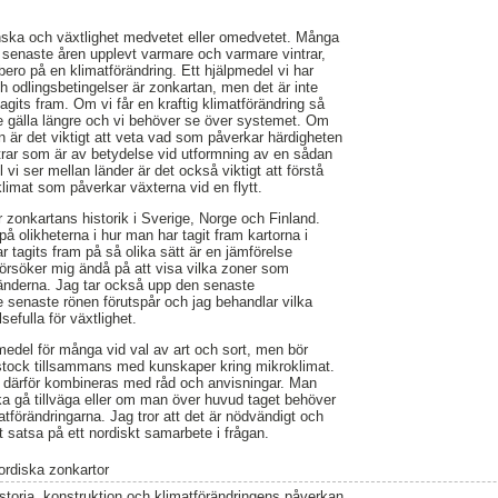
nska och växtlighet medvetet eller omedvetet. Många
e senaste åren upplevt varmare och varmare vintrar,
bero på en klimatförändring. Ett hjälpmedel vi har
och odlingsbetingelser är zonkartan, men det är inte
gits fram. Om vi får en kraftig klimatförändring så
e gälla längre och vi behöver se över systemet. Om
 är det viktigt att veta vad som påverkar härdigheten
trar som är av betydelse vid utformning av en sådan
i ser mellan länder är det också viktigt att förstå
 klimat som påverkar växterna vid en flytt.
zonkartans historik i Sverige, Norge och Finland.
g på olikheterna i hur man har tagit fram kartorna i
 tagits fram på så olika sätt är en jämförelse
försöker mig ändå på att visa vilka zoner som
länderna. Jag tar också upp den senaste
 senaste rönen förutspår och jag behandlar vilka
sefulla för växtlighet.
pmedel för många vid val av art och sort, men bör
tock tillsammans med kunskaper kring mikroklimat.
r därför kombineras med råd och anvisningar. Man
ka gå tillväga eller om man över huvud taget behöver
tförändringarna. Jag tror att det är nödvändigt och
satsa på ett nordiskt samarbete i frågan.
ordiska zonkartor
istoria, konstruktion och klimatförändringens påverkan