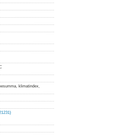
C
värmesumma, klimatindex,
21231)