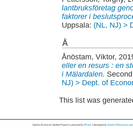
lantbruksföretag gen
faktorer i beslutspro
Uppsala:
(NL, NJ) > 
Å
Ånöstam, Viktor
, 201
eller en resurs : en s
i Mälardalen.
Second 
NJ) > Dept. of Econo
This list was generat
Epsilon Archive for Student Projects is
powored by
EPrints 3
developed by
School of Electronics an