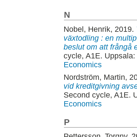
N
Nobel, Henrik
, 2019.
växtodling : en multip
beslut om att frångå 
cycle, A1E. Uppsala
Economics
Nordström, Martin
, 2
vid kreditgivning av
Second cycle, A1E. 
Economics
P
Pettersson, Torgny
, 