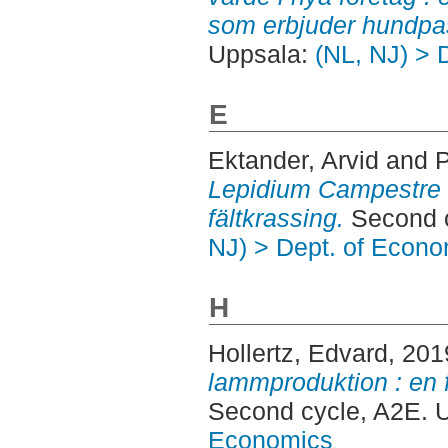
som erbjuder hundpa
Uppsala:
(NL, NJ) > 
E
Ektander, Arvid
and
P
Lepidium Campestre 
fältkrassing.
Second c
NJ) > Dept. of Econo
H
Hollertz, Edvard
, 201
lammproduktion : en f
Second cycle, A2E. 
Economics