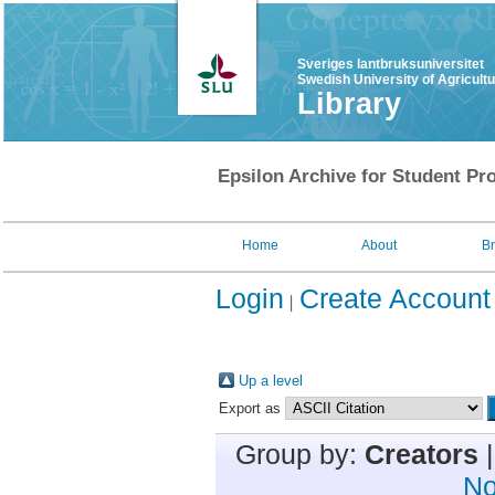
Sveriges lantbruksuniversitet
Swedish University of Agricult
Library
Epsilon Archive for Student Pro
Home
About
B
Login
Create Account
Up a level
Export as
Group by:
Creators
No