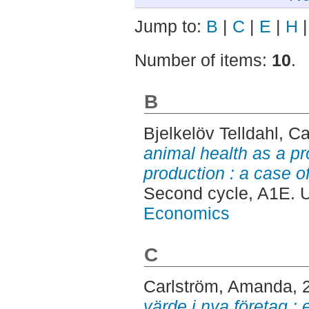
Jump to:
B
|
C
|
E
|
H
Number of items:
10
.
B
Bjelkelöv Telldahl, 
animal health as a pro
production : a case o
Second cycle, A1E. 
Economics
C
Carlström, Amanda
, 
värde i nya företag : 