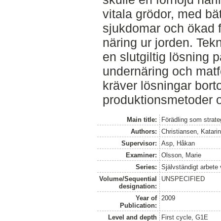
vitala grödor, med bä
sjukdomar och ökad f
näring ur jorden. Tek
en slutgiltig lösning 
undernäring och matf
kräver lösningar bort
produktionsmetoder o
Main title:
Förädling som strate
Authors:
Christiansen, Katari
Supervisor:
Asp, Håkan
Examiner:
Olsson, Marie
Series:
Självständigt arbete
Volume/Sequential
UNSPECIFIED
designation:
Year of
2009
Publication:
Level and depth
First cycle, G1E