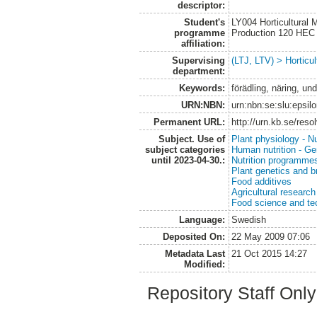
descriptor:
Student's
LY004 Horticultural
programme
Production 120 HEC
affiliation:
Supervising
(LTJ, LTV) > Horticul
department:
Keywords:
förädling, näring, und
URN:NBN:
urn:nbn:se:slu:epsil
Permanent URL:
http://urn.kb.se/res
Subject. Use of
Plant physiology - Nu
subject categories
Human nutrition - Ge
until 2023-04-30.:
Nutrition programme
Plant genetics and b
Food additives
Agricultural research
Food science and te
Language:
Swedish
Deposited On:
22 May 2009 07:06
Metadata Last
21 Oct 2015 14:27
Modified:
Repository Staff Onl