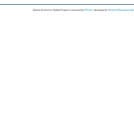
Epsilon Archive for Student Projects is
powored by
EPrints 3
developed by
School of Electronics an