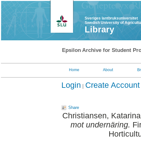
Sveriges lantbruksuniversitet
Swedish University of Agricult
Library
Epsilon Archive for Student Pro
Home
About
B
Login
Create Account
Share
Christiansen, Katarina
mot undernäring.
Fir
Horticult