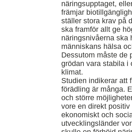
näringsupptaget, ell
främjar biotillgängli
ställer stora krav på
ska framför allt ge h
näringsnivåerna ska 
människans hälsa och 
Dessutom måste de p
grödan vara stabila i
klimat.
Studien indikerar att
förädling är många. E
och större möjligheter 
vore en direkt positiv
ekonomiskt och socialt
utvecklingsländer vo
skulle en förhöjd nä