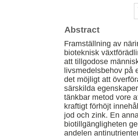
Abstract
Framställning av när
bioteknisk växtförädli
att tillgodose männis
livsmedelsbehov på e
det möjligt att överfö
särskilda egenskaper, 
tänkbar metod vore at
kraftigt förhöjt inne
jod och zink. En ann
biotillgängligheten 
andelen antinutriente